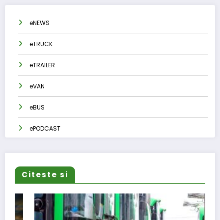
eNEWS
eTRUCK
eTRAILER
eVAN
eBUS
ePODCAST
Citeste si