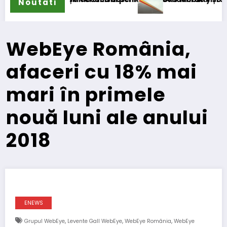
Noutati
WebEye România,
afaceri cu 18% mai
mari în primele
nouă luni ale anului
2018
ENEWS
,
,
,
Grupul WebEye
Levente Gall WebEye
WebEye România
WebEye