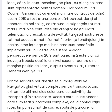
local, cât și în grup. Încheiem „pe plus”, cu clienți noi care
sunt reprezentativi pentru domeniul lor precum FAN
Courier. Am semnat cu ei cel mai mare contract de până
acum. 2018 a fost și anul consolidării echipei, dar și al
generării de noi soluții, ca răspuns la exigențele tot mai
mari și mai bine conturate ale clienților noștri. Piața
telematicii a crescut, s-a dezvoltat, targetul nostru este
tot mai educat și mai informat în privința tendințelor și în
același timp înțelege mai bine care sunt beneficiile
implementării unui astfel de sistem. Așadar
perspectivele pentru 2019 sunt bune, însă este clar că
inovația trebuie dusă la un nivel superior pentru a ne
menține poziția de lider”, a spus Levente Gall, Director
General WebEye CEE.
Printre serviciile noi lansate se numără WebEye
Navigator, ghid virtual complet pentru transportatori,
extrem de util mai ales celor care au activități de
transport și în străinătate. Acesta este un instrument
care furnizează informații complexe, de la configurația
rutei, timpul estimat de sosire, spații de parcare, la