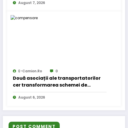
August 7, 2026
E-Camion.ro
0
Două asociații ale transportatorilor
cer transformarea schemei de
compensare a accizei în mecanism
August 6, 2026
permanent
POST COMMENT