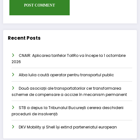
Recent Posts
CNAIR: Aplicarea tarifelor TollRo va începe la 1 octombrie
2026
Alba Iulia caută operator pentru transportul public
Două asociații ale transportatorilor cer transformarea
schemei de compensare a accizei în mecanism permanent
STB a depus la Tribunalul București cererea deschiderii
procedurii de insolvență
DKV Mobility și Shell își extind parteneriatul european