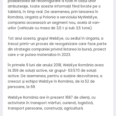
posibilitatea de reconfigurare a rutei în cazul unor
ambuteiaje, toate aceste informații fiind livrate pe o
tabletă, în timp real. De asemenea, prin lansarea în
România, Ungaria și Polonia a serviciului MyWebEye,
compania accesează un segment nou, acela al van-
urilor (vehicule cu masa de 3,5 t și sub 3,5 tone).
Tot anul acesta, grupul WebEye, cu sediul în Ungaria, a
trecut printr-un proces de reorganizare care face parte
din strategia companiei privind listarea la bursă, proiect
care s-ar putea materializa în 2023.
În primele 9 luni ale anului 2018, WebEye România avea
14.359 de soluții active, iar grupul- 63.570 de soluții
active. De asemenea, pentru a susține dezvoltarea, a
crescut și echipa WebEye în România, de la 52 de
persoane, la 69.
WebEye România are în prezent 1687 de clienți, cu
activitate în transport mărfuri, curierat, logistică,
transport persoane, construcții, agricultură.