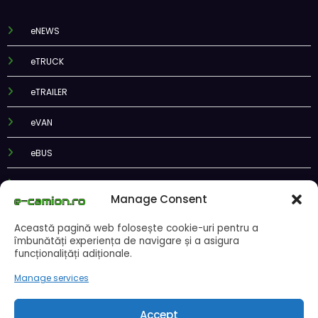
eNEWS
eTRUCK
eTRAILER
eVAN
eBUS
ePODCAST
Manage Consent
Această pagină web folosește cookie-uri pentru a
îmbunătăți experiența de navigare și a asigura
funcționalițăți adiționale.
Recent Posts
Manage services
CNAIR: Aplicarea tarifelor TollRo va începe la 1 octombrie 2026
Accept
Alba Iulia caută operator pentru transportul public