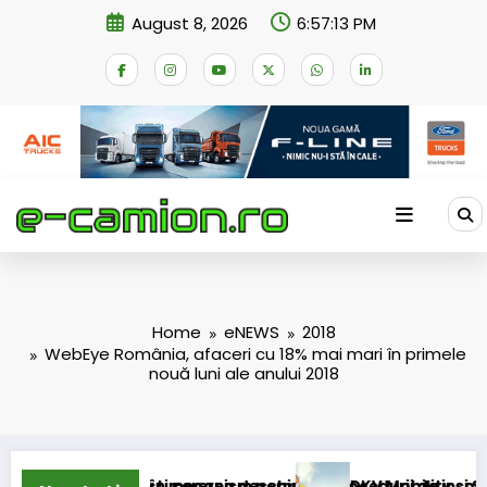
Skip
August 8, 2026
6:57:13 PM
to
content
Home
eNEWS
2018
WebEye România, afaceri cu 18% mai mari în primele
nouă luni ale anului 2018
n mecanism permanent
cererea deschiderii procedurii de insolvență
DKV Mobility și Shell își extind partene