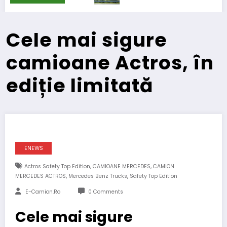
Cele mai sigure
camioane Actros, în
ediție limitată
ENEWS
,
,
Actros Safety Top Edition
CAMIOANE MERCEDES
CAMION
,
,
MERCEDES ACTROS
Mercedes Benz Trucks
Safety Top Edition
E-Camion.ro
0 Comments
Cele mai sigure