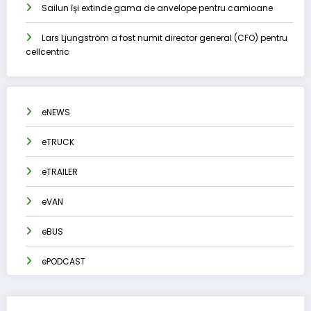
Sailun își extinde gama de anvelope pentru camioane
Lars Ljungström a fost numit director general (CFO) pentru
cellcentric
eNEWS
eTRUCK
eTRAILER
eVAN
eBUS
ePODCAST