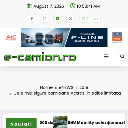
Skip
August 7, 2026
10:53:41 AM
to
content
Home
eNEWS
2018
Cele mai sigure camioane Actros, în ediție limitată
31.000 de camioane
DKV Mobility achiziționează pachetul majoritar 
Noutati