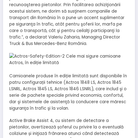
recunoaşterea pietonilor. Prin facilitarea achiziţionării
acestui sistem, ne dorim să susţinem companiile de
transport din România în a pune un accent suplimentar
pe siguranţa în trafic, atât pentru şoferii lor, marfa pe
care o transportă, cât şi pentru ceilalţi participanţi la
trafic.”, a declarat Valeriu Zaharia, Managing Director
Truck & Bus Mercedes-Benz România.
Camioanele produse în ediție limitată sunt disponibile în
patru configurații tehnice (Actros 1848 LS, Actros 1845
LSNRL, Actros 1845 LS, Actros 1846 LSNRL), care includ şi o
serie de pachete speciale privind economia, confortul,
dar şi sistemele de asistenţă la conducere care măresc
siguranţa în trafic şi la volan.
Active Brake Assist 4, cu sistem de detectare a
pietonilor, avertizează șoferul cu privire la o eventuală
coliziune și iniţiază frânarea atunci când detectează