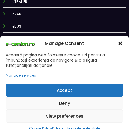
eTRAILER
eVAN
eBUS
ePODCAST
Manage Consent
Această pagină web folosește cookie-uri pentru a
îmbunătăți experiența de navigare și a asigura
funcționalițăți adiționale.
Recent Posts
Manage services
DKV Mobility și Shell își extind parteneriatul european
Accept
Blue River: 26.123 km cu un camion 100% electric în transport
internațional
Deny
Proiectul Revoy prinde contur
Sailun își extinde gama de anvelope pentru camioane
View preferences
Lars Ljungström a fost numit director general (CFO) pentru cellcentric
Cookie Policy
Politica de confidentialitate