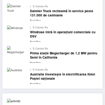
E-Camion.ro
Daimler Truck recheamă în service peste
131.000 de camioane
Read More
E-Camion.ro
Windrose intră în operațiuni comerciale cu
DSV
Read More
E-Camion.ro
Prima stație Megacharger de 1,2 MW pentru
Semi în California
Read More
E-Camion.ro
Australia investește în electrificarea flotei
Poștei naționale
Read More