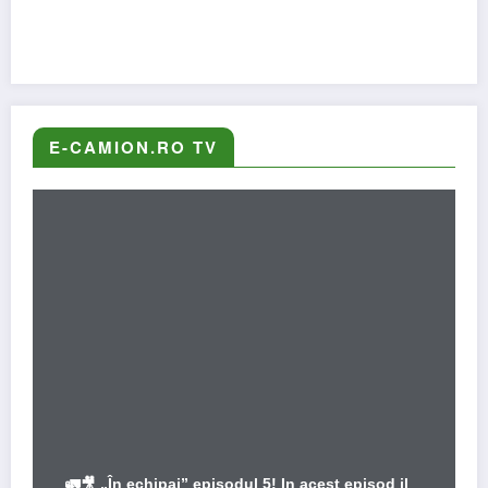
E-CAMION.RO TV
🚛🎥 „În echipaj” episodul 5! In acest episod il