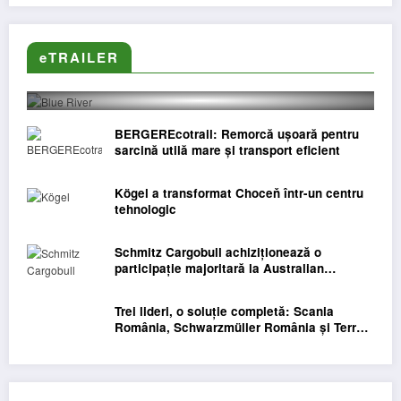
Blue River susține Caravana
Sustenabilității HaiHui Verzui by
eTRAILER
EFdeN
BERGEREcotrail: Remorcă ușoară pentru
sarcină utilă mare și transport eficient
Kögel a transformat Choceň într-un centru
tehnologic
Schmitz Cargobull achiziționează o
participație majoritară la Australian
Freighter Group
Trei lideri, o soluție completă: Scania
România, Schwarzmüller România și Terra
Palfinger