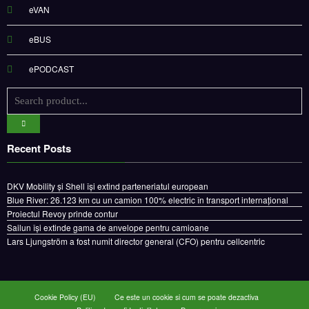
eVAN
eBUS
ePODCAST
Recent Posts
DKV Mobility și Shell își extind parteneriatul european
Blue River: 26.123 km cu un camion 100% electric în transport internațional
Proiectul Revoy prinde contur
Sailun își extinde gama de anvelope pentru camioane
Lars Ljungström a fost numit director general (CFO) pentru cellcentric
Cookie Policy (EU)
Ce este un cookie si cum se poate dezactiva