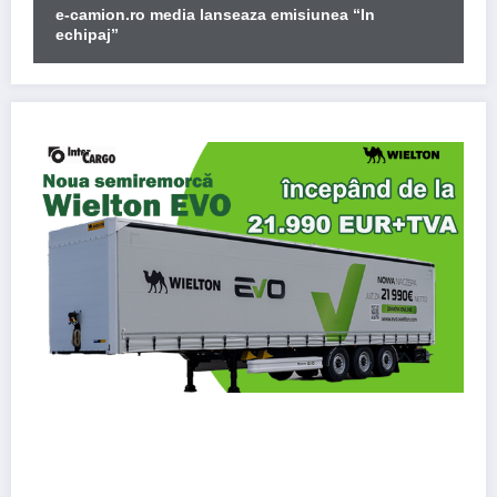
e-camion.ro media lanseaza emisiunea “In
echipaj”