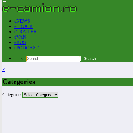
eNEWS
eTRUCK
eTRAILER
eVAN
eBUS
ePODCAST
×
Categories
Categories