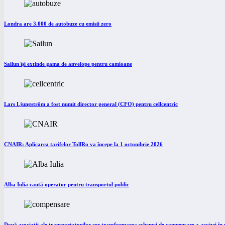
Londra are 3.000 de autobuze cu emisii zero
Sailun își extinde gama de anvelope pentru camioane
Lars Ljungström a fost numit director general (CFO) pentru cellcentric
CNAIR: Aplicarea tarifelor TollRo va începe la 1 octombrie 2026
Alba Iulia caută operator pentru transportul public
Două asociații ale transportatorilor cer transformarea schemei de compensare a accizei î