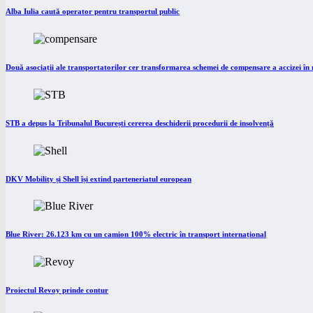
Alba Iulia caută operator pentru transportul public
Două asociații ale transportatorilor cer transformarea schemei de compensare a accizei î
STB a depus la Tribunalul București cererea deschiderii procedurii de insolvență
DKV Mobility și Shell își extind parteneriatul european
Blue River: 26.123 km cu un camion 100% electric în transport internațional
Proiectul Revoy prinde contur