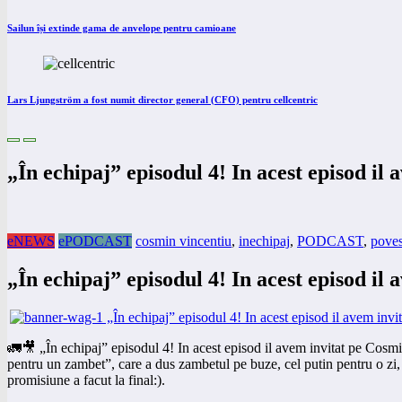
Sailun își extinde gama de anvelope pentru camioane
Lars Ljungström a fost numit director general (CFO) pentru cellcentric
„În echipaj” episodul 4! In acest episod il
eNEWS
ePODCAST
cosmin vincentiu
,
inechipaj
,
PODCAST
,
poves
„În echipaj” episodul 4! In acest episod il
🚛🎥 „În echipaj” episodul 4! In acest episod il avem invitat pe Cosmin
pentru un zambet”, care a dus zambetul pe buze, cel putin pentru o zi, 
promisiune a facut la final:).