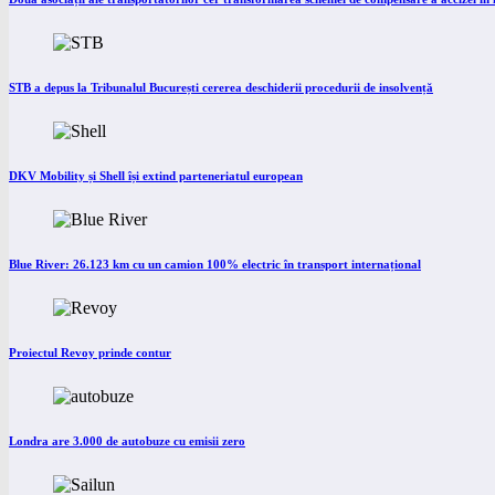
STB a depus la Tribunalul București cererea deschiderii procedurii de insolvență
DKV Mobility și Shell își extind parteneriatul european
Blue River: 26.123 km cu un camion 100% electric în transport internațional
Proiectul Revoy prinde contur
Londra are 3.000 de autobuze cu emisii zero