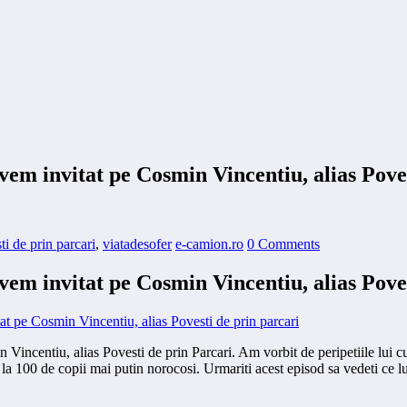
 avem invitat pe Cosmin Vincentiu, alias Pove
ti de prin parcari
,
viatadesofer
e-camion.ro
0 Comments
 avem invitat pe Cosmin Vincentiu, alias Pove
 Vincentiu, alias Povesti de prin Parcari. Am vorbit de peripetiile lui 
la 100 de copii mai putin norocosi. Urmariti acest episod sa vedeti ce luc