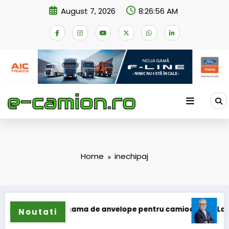
Skip
August 7, 2026
8:26:56 AM
to
content
Home
inechipaj
n își extinde gama de anvelope pentru camioane
Lars Ljun
Noutati