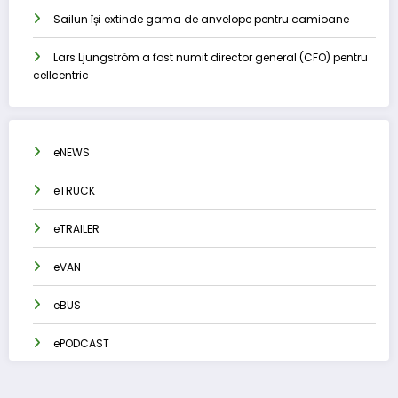
Sailun își extinde gama de anvelope pentru camioane
Lars Ljungström a fost numit director general (CFO) pentru
cellcentric
eNEWS
eTRUCK
eTRAILER
eVAN
eBUS
ePODCAST