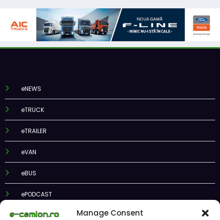
eNEWS
eTRUCK
eTRAILER
eVAN
eBUS
ePODCAST
Manage Consent