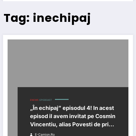
Tag: inechipaj
ENEWS
EPODCAST
„În echipaj” episodul 4! In acest
episod il avem invitat pe Cosmin
Vincentiu, alias Povesti de prin
parcari
E-Camion.ro