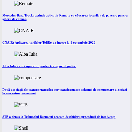
Mercedes-Benz Trucks extinde aplicația Remote cu căutarea locurilor de parcare pentru
șoferii de camion
CNAIR: Aplicarea tarifelor TollRo va începe la 1 octombrie 2026
Alba Iulia caută operator pentru transportul public
Două asociații ale transportatorilor cer transformarea schemei de compensare a accizei
în mecanism permanent
STB a depus la Tribunalul București cererea deschiderii procedurii de insolvență