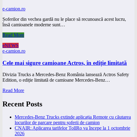
e-camion.ro
Șoferilor din vechea gardă nu le place să recunoască acest lucru,
însă camioanele moderne sunt…
Read More
eNEWS
e-camion.ro
Cele mai sigure camioane Actros, în ediție limitată
Divizia Trucks a Mercedes-Benz România lansează Actros Safety
Edition, o ediție limitată de camioane Mercedes-Benz…
Read More
Recent Posts
Mercedes-Benz Trucks extinde aplicația Remote cu căutarea
locurilor de parcare pentru șoferii de camion
CNAIR: Aplicarea tarifelor TollRo va începe la 1 octombrie
2026