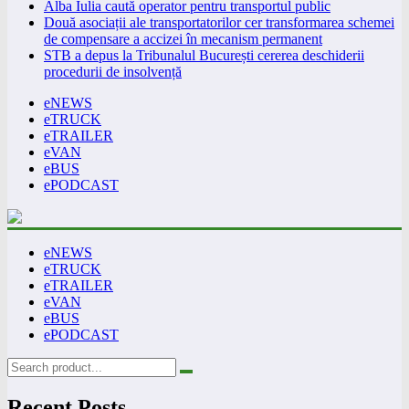
Alba Iulia caută operator pentru transportul public
Două asociații ale transportatorilor cer transformarea schemei
de compensare a accizei în mecanism permanent
STB a depus la Tribunalul București cererea deschiderii
procedurii de insolvență
eNEWS
eTRUCK
eTRAILER
eVAN
eBUS
ePODCAST
eNEWS
eTRUCK
eTRAILER
eVAN
eBUS
ePODCAST
Recent Posts