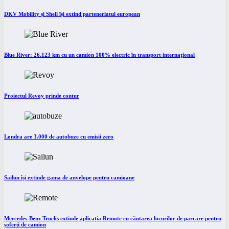
DKV Mobility și Shell își extind parteneriatul european
Blue River: 26.123 km cu un camion 100% electric în transport internațional
Proiectul Revoy prinde contur
Londra are 3.000 de autobuze cu emisii zero
Sailun își extinde gama de anvelope pentru camioane
Mercedes-Benz Trucks extinde aplicația Remote cu căutarea locurilor de parcare pentru
șoferii de camion