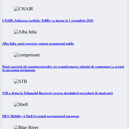
CNAIR: Aplicarea tarifelor TollRo va începe la 1 octombrie 2026
Alba Iulia caută operator pentru transportul public
Două asociații ale transportatorilor cer transformarea schemei de compensare a accizei
în mecanism permanent
STB a depus la Tribunalul București cererea deschiderii procedurii de insolvență
DKV Mobility și Shell își extind parteneriatul european