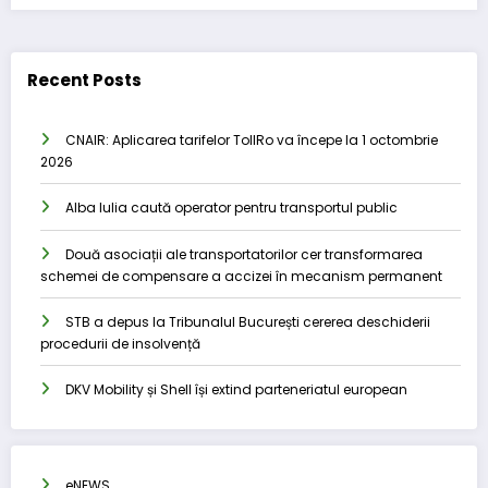
Recent Posts
CNAIR: Aplicarea tarifelor TollRo va începe la 1 octombrie
2026
Alba Iulia caută operator pentru transportul public
Două asociații ale transportatorilor cer transformarea
schemei de compensare a accizei în mecanism permanent
STB a depus la Tribunalul București cererea deschiderii
procedurii de insolvență
DKV Mobility și Shell își extind parteneriatul european
eNEWS