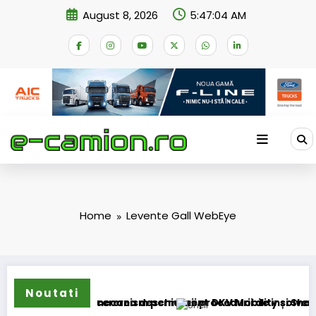
Skip
August 8, 2026
5:47:04 AM
to
content
Home
Levente Gall WebEye
Noutati
ei în mecanism permanent
ști cererea deschiderii procedurii de insolvență
DKV Mobility și Shell își extind par