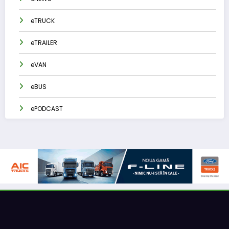
eTRUCK
eTRAILER
eVAN
eBUS
ePODCAST