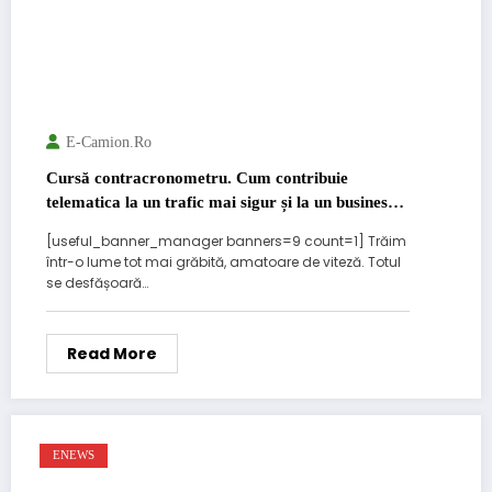
E-Camion.ro
Cursă contracronometru. Cum contribuie
telematica la un trafic mai sigur și la un business
eficient
[useful_banner_manager banners=9 count=1] Trăim
într-o lume tot mai grăbită, amatoare de viteză. Totul
se desfășoară…
Read More
ENEWS