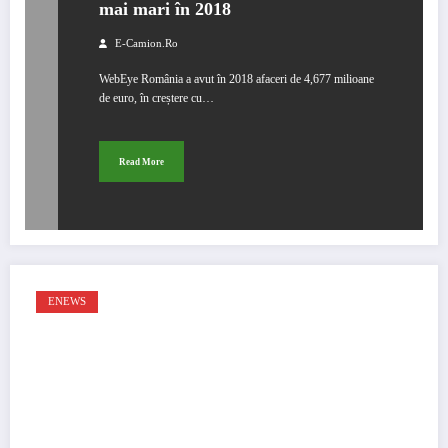
mai mari în 2018
E-Camion.ro
WebEye România a avut în 2018 afaceri de 4,677 milioane
de euro, în creștere cu…
Read More
ENEWS