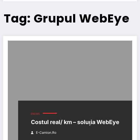
Tag: Grupul WebEye
ENEWS
Costul real/ km – soluția WebEye
E-Camion.ro