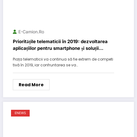
E-Camion.ro
Prioritățile telematicii în 2019: dezvoltarea
aplicațiilor pentru smartphone și soluții
pentru o mai bună comunicare șofer-
Piața telematicii va continua să fie extrem de competi
dispecer-manager
tivă în 2019, iar confruntarea se va…
Read More
ENEWS