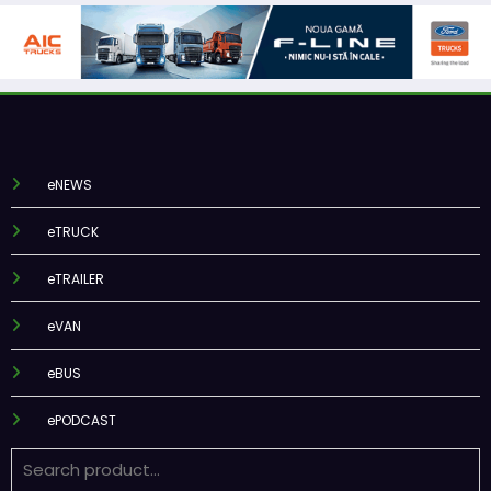
eNEWS
eTRUCK
eTRAILER
eVAN
eBUS
ePODCAST