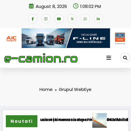
Skip
August 8, 2026
1:08:02 PM
to
content
Home
Grupul WebEye
accizei în mecanism permanent
ucurești cererea deschiderii procedurii de insolvență
DKV Mobility și Shell își exti
Noutati