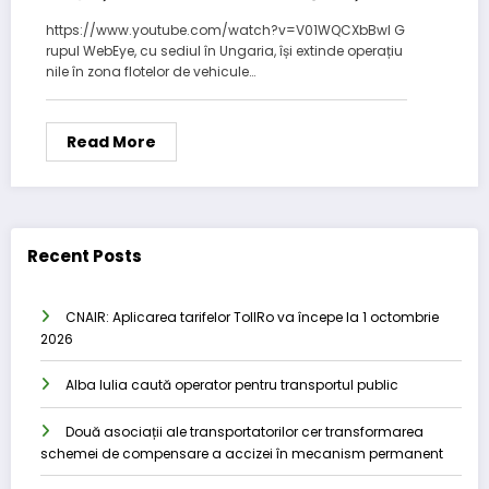
Polonia
https://www.youtube.com/watch?v=V01WQCXbBwI G
rupul WebEye, cu sediul în Ungaria, își extinde operațiu
nile în zona flotelor de vehicule…
Read More
Recent Posts
CNAIR: Aplicarea tarifelor TollRo va începe la 1 octombrie
2026
Alba Iulia caută operator pentru transportul public
Două asociații ale transportatorilor cer transformarea
schemei de compensare a accizei în mecanism permanent