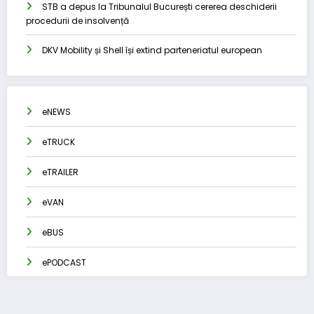
STB a depus la Tribunalul București cererea deschiderii
procedurii de insolvență
DKV Mobility și Shell își extind parteneriatul european
eNEWS
eTRUCK
eTRAILER
eVAN
eBUS
ePODCAST