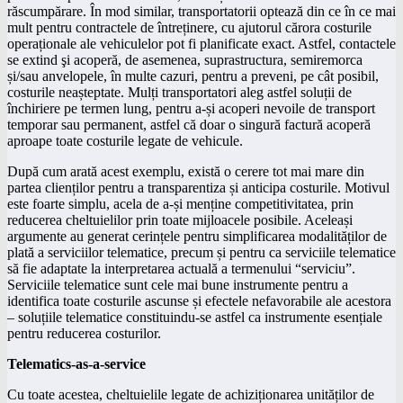
răscumpărare. În mod similar, transportatorii optează din ce în ce mai
mult pentru contractele de întreținere, cu ajutorul cărora costurile
operaționale ale vehiculelor pot fi planificate exact. Astfel, contactele
se extind şi acoperă, de asemenea, suprastructura, semiremorca
și/sau anvelopele, în multe cazuri, pentru a preveni, pe cât posibil,
costurile neașteptate. Mulți transportatori aleg astfel soluții de
închiriere pe termen lung, pentru a-și acoperi nevoile de transport
temporar sau permanent, astfel că doar o singură factură acoperă
aproape toate costurile legate de vehicule.
După cum arată acest exemplu, există o cerere tot mai mare din
partea clienților pentru a transparentiza și anticipa costurile. Motivul
este foarte simplu, acela de a-și menține competitivitatea, prin
reducerea cheltuielilor prin toate mijloacele posibile. Aceleași
argumente au generat cerințele pentru simplificarea modalităților de
plată a serviciilor telematice, precum și pentru ca serviciile telematice
să fie adaptate la interpretarea actuală a termenului “serviciu”.
Serviciile telematice sunt cele mai bune instrumente pentru a
identifica toate costurile ascunse și efectele nefavorabile ale acestora
– soluțiile telematice constituindu-se astfel ca instrumente esențiale
pentru reducerea costurilor.
Telematics-as-a-service
Cu toate acestea, cheltuielile legate de achiziționarea unităților de