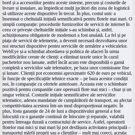
bord și a accesoriilor pentru aceste sisteme, precum și costurile de
livrare și instalare, au împiedicat mulți jucători din zona de logistică
să utilizeze aceste dispozitive în trecut. În plus, costul unic a
însemnat o cheltuială inițială semnificativă pentru flotele mai mari. O
simplă comparație: procedurile furnizorilor de servicii de internet în
ceea ce privește cheltuielile inițiale s-au schimbat și, astfel,
achiziționarea obligatorie de modemuri a fost anulată. La fel și pe
piața de servicii de telemetrie, a devenit necesară dezvoltarea unor
noi structuri dispozitive pentru serviciile de urmărire a vehiculelor.
WebEye și-a schimbat abordarea și politica de afaceri în urma
modificărilor cerute de clienți: a eliminat taxele unice în cazul
pachetelor nou lansate, astfel încât acum este disponibilă o gamă
completă a serviciilor sale telematice, pe baza unor comisioane fixe
și lunare. Clienții pot economisi aproximativ 620 de euro pe vehicul,
în funcție de specificațiile tehnice exacte – pe baza acestor condiții
noi, în comparație cu ofertele anterioare. Aceasta este o schimbare
pozitivă pentru companiile care operează flote mai mici – chiar și un
singur vehicul. Costurile inițiale semnificative ale serviciilor
telematice, adesea mandatate de cumpărătorii de transport, au afectat
competitivitatea acestora într-un mod disproporționat negativ. În
plus, fosta garanție de 24 de luni a dispozitivului general a fost
înlocuită cu o garanție continuă de înlocuire și reparație, valabilă
pentru întreaga durată a contractului de service. Astfel, operatorii
flotelor mai mici și mai mari își pot desfășura activitatea principală –
transportul mărfii proprii sau a clienților – mult mai corect, aceștia