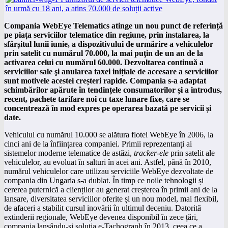
Compania
WebEye Telematics atinge un nou punct de referință
pe piața serviciilor telematice din regiune, prin instalarea, la
sfârșitul lunii iunie, a dispozitivului de urmărire a vehiculelor
prin satelit cu numărul 70.000, la mai puţin de un an de la
activarea celui cu numărul 60.000. Dezvoltarea continuă a
serviciilor sale şi anularea taxei inițiale de accesare a serviciilor
sunt motivele acestei creșteri rapide. Compania s-a adaptat
schimbărilor apărute în tendințele consumatorilor și a introdus,
recent, pachete tarifare noi cu taxe lunare fixe, care se
concentrează în mod expres pe operarea bazată pe servicii și
date.
Vehiculul cu numărul 10.000 se alătura flotei WebEye în 2006, la
cinci ani de la înființarea companiei. Primii reprezentanți ai
sistemelor moderne telematice de astăzi,
tracker-ele
prin satelit ale
vehiculelor, au evoluat în salturi în acei ani. Astfel, până în 2010,
numărul vehiculelor care utilizau serviciile WebEye dezvoltate de
compania din Ungaria s-a dublat. În timp ce noile tehnologii și
cererea puternică a clienților au generat creșterea în primii ani de la
lansare, diversitatea serviciilor oferite și un nou model, mai flexibil,
de afaceri a stabilit cursul inovării în ultimul deceniu. Datorită
extinderii regionale, WebEye devenea disponibil în zece țări,
compania lansându-și soluția e-Tachograph în 2013, ceea ce a