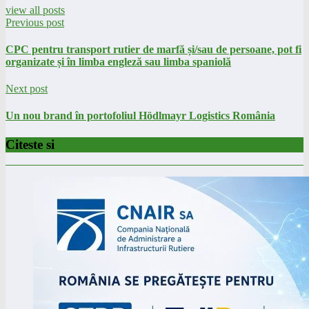
view all posts
Previous post
CPC pentru transport rutier de marfă și/sau de persoane, pot fi
organizate și în limba engleză sau limba spaniolă
Next post
Un nou brand în portofoliul Hödlmayr Logistics România
Citeste si