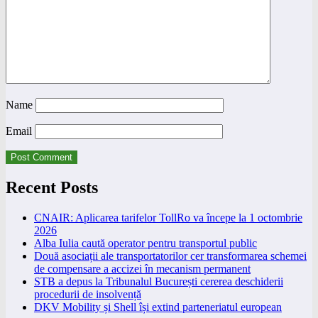
Name
Email
Recent Posts
CNAIR: Aplicarea tarifelor TollRo va începe la 1 octombrie
2026
Alba Iulia caută operator pentru transportul public
Două asociații ale transportatorilor cer transformarea schemei
de compensare a accizei în mecanism permanent
STB a depus la Tribunalul București cererea deschiderii
procedurii de insolvență
DKV Mobility și Shell își extind parteneriatul european