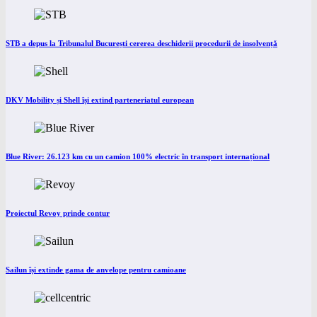
STB a depus la Tribunalul București cererea deschiderii procedurii de insolvență
DKV Mobility și Shell își extind parteneriatul european
Blue River: 26.123 km cu un camion 100% electric în transport internațional
Proiectul Revoy prinde contur
Sailun își extinde gama de anvelope pentru camioane