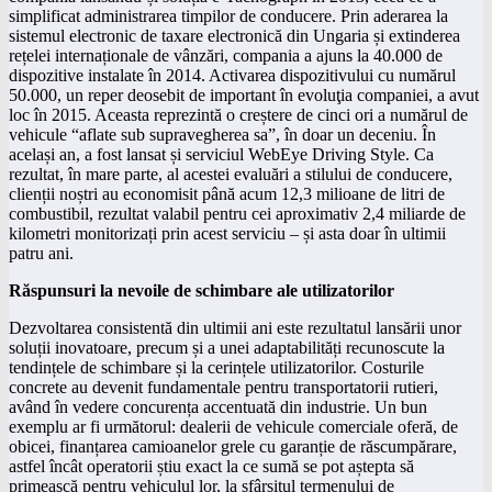
simplificat administrarea timpilor de conducere. Prin aderarea la
sistemul electronic de taxare electronică din Ungaria și extinderea
rețelei internaționale de vânzări, compania a ajuns la 40.000 de
dispozitive instalate în 2014. Activarea dispozitivului cu numărul
50.000, un reper deosebit de important în evoluţia companiei, a avut
loc în 2015. Aceasta reprezintă o creștere de cinci ori a numărul de
vehicule “aflate sub supravegherea sa”, în doar un deceniu. În
același an, a fost lansat și serviciul WebEye Driving Style. Ca
rezultat, în mare parte, al acestei evaluări a stilului de conducere,
clienții noștri au economisit până acum 12,3 milioane de litri de
combustibil, rezultat valabil pentru cei aproximativ 2,4 miliarde de
kilometri monitorizați prin acest serviciu – și asta doar în ultimii
patru ani.
Răspunsuri la nevoile de schimbare ale utilizatorilor
Dezvoltarea consistentă din ultimii ani este rezultatul lansării unor
soluții inovatoare, precum și a unei adaptabilități recunoscute la
tendințele de schimbare și la cerințele utilizatorilor. Costurile
concrete au devenit fundamentale pentru transportatorii rutieri,
având în vedere concurența accentuată din industrie. Un bun
exemplu ar fi următorul: dealerii de vehicule comerciale oferă, de
obicei, finanțarea camioanelor grele cu garanție de răscumpărare,
astfel încât operatorii știu exact la ce sumă se pot aștepta să
primească pentru vehiculul lor, la sfârșitul termenului de