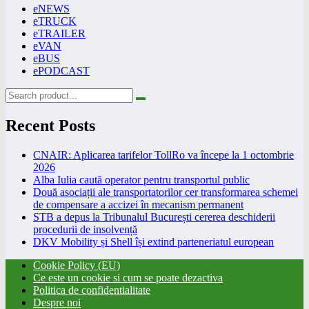
eNEWS
eTRUCK
eTRAILER
eVAN
eBUS
ePODCAST
Recent Posts
CNAIR: Aplicarea tarifelor TollRo va începe la 1 octombrie
2026
Alba Iulia caută operator pentru transportul public
Două asociații ale transportatorilor cer transformarea schemei
de compensare a accizei în mecanism permanent
STB a depus la Tribunalul București cererea deschiderii
procedurii de insolvență
DKV Mobility și Shell își extind parteneriatul european
Cookie Policy (EU)
Ce este un cookie si cum se poate dezactiva
Politica de confidentialitate
Despre noi