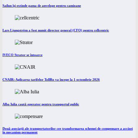
Sailun își extinde gama de anvelope pentru camioane
Lars Ljungström a fost numit director general (CFO) pentru cellcentric
IVECO Strator se întoarce
CNAIR: Aplicarea tarifelor TollRo va începe la 1 octombrie 2026
Alba Iulia caută operator pentru transportul public
Două asociații ale transportatorilor cer transformarea schemei de compensare a accizei
în mecanism permanent