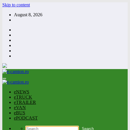
Skip to content
August 8, 2026
eNEWS
eTRUCK
eTRAILER
eVAN
eBUS
ePODCAST