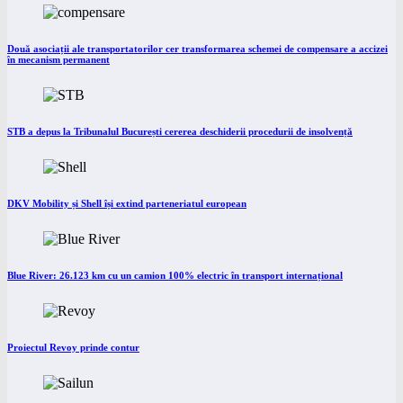
Două asociații ale transportatorilor cer transformarea schemei de compensare a accizei
în mecanism permanent
STB a depus la Tribunalul București cererea deschiderii procedurii de insolvență
DKV Mobility și Shell își extind parteneriatul european
Blue River: 26.123 km cu un camion 100% electric în transport internațional
Proiectul Revoy prinde contur