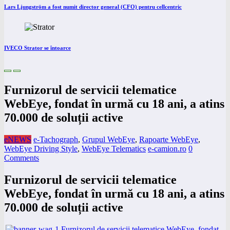
Lars Ljungström a fost numit director general (CFO) pentru cellcentric
IVECO Strator se întoarce
Furnizorul de servicii telematice
WebEye, fondat în urmă cu 18 ani, a atins
70.000 de soluții active
eNEWS
e-Tachograph
,
Grupul WebEye
,
Rapoarte WebEye
,
WebEye Driving Style
,
WebEye Telematics
e-camion.ro
0
Comments
Furnizorul de servicii telematice
WebEye, fondat în urmă cu 18 ani, a atins
70.000 de soluții active