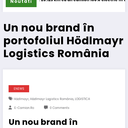
Noutati
Un nou brand în
portofoliul Hödlmayr
Logistics România
ENEWS
,
,
Hödlmayr
Hödlmayr Logistics România
LOGISTICA
E-Camion.ro
0 Comments
Un nou brand în