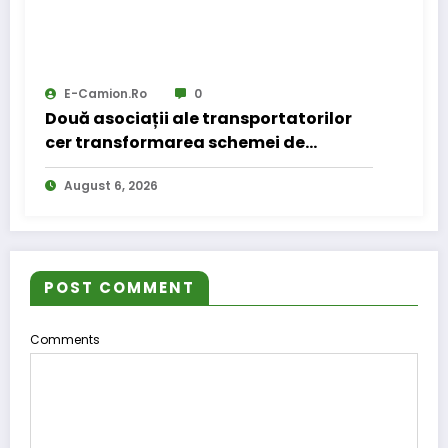
E-Camion.ro
0
Două asociații ale transportatorilor
cer transformarea schemei de
compensare a accizei în mecanism
August 6, 2026
permanent
POST COMMENT
Comments