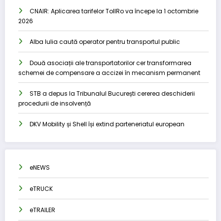
CNAIR: Aplicarea tarifelor TollRo va începe la 1 octombrie
2026
Alba Iulia caută operator pentru transportul public
Două asociații ale transportatorilor cer transformarea
schemei de compensare a accizei în mecanism permanent
STB a depus la Tribunalul București cererea deschiderii
procedurii de insolvență
DKV Mobility și Shell își extind parteneriatul european
eNEWS
eTRUCK
eTRAILER