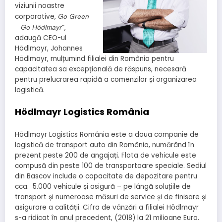
viziunii noastre
Go Green
corporative,
– Go Hödlmayr
“,
adaugă CEO-ul
Hödlmayr, Johannes
Hödlmayr, mulțumind filialei din România pentru
capacitatea sa excepțională de răspuns, necesară
pentru prelucrarea rapidă a comenzilor și organizarea
logistică.
Hödlmayr Logistics România
Hödlmayr Logistics România este a doua companie de
logistică de transport auto din România, numărând în
prezent peste 200 de angajați. Flota de vehicule este
compusă din peste 100 de transportoare speciale. Sediul
din Bascov include o capacitate de depozitare pentru
cca. 5.000 vehicule și asigură – pe lângă soluțiile de
transport și numeroase măsuri de service și de finisare și
asigurare a calității. Cifra de vânzări a filialei Hödlmayr
s-a ridicat în anul precedent, (2018) la 21 milioane Euro.