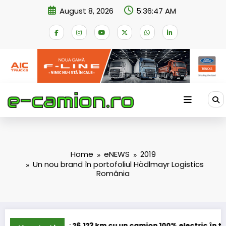
Skip
August 8, 2026
5:36:47 AM
to
content
Home
eNEWS
2019
Un nou brand în portofoliul Hödlmayr Logistics
România
er: 26.123 km cu un camion 100% electric în transport internaț
Proiectul R