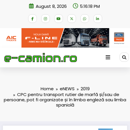
Skip
August 8, 2026
5:16:18 PM
to
content
Home
eNEWS
2019
CPC pentru transport rutier de marfă și/sau de
persoane, pot fi organizate și în limba engleză sau limba
spaniolă