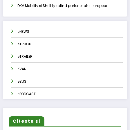
DKV Mobility și Shell își extind parteneriatul european
eNEWS
eTRUCK
eTRAILER
eVAN
eBUS
ePODCAST
Citeste si