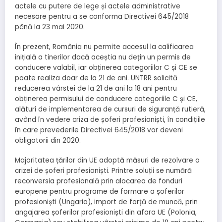
actele cu putere de lege și actele administrative
necesare pentru a se conforma Directivei 645/2018
până la 23 mai 2020.
În prezent, România nu permite accesul la calificarea
inițială a tinerilor dacă aceștia nu dețin un permis de
conducere valabil, iar obținerea categoriilor C și CE se
poate realiza doar de la 21 de ani. UNTRR solicită
reducerea vârstei de la 21 de ani la 18 ani pentru
obținerea permisului de conducere categoriile C și CE,
alături de implementarea de cursuri de siguranță rutieră,
având în vedere criza de șoferi profesioniști, în condițiile
în care prevederile Directivei 645/2018 vor deveni
obligatorii din 2020.
Majoritatea țărilor din UE adoptă măsuri de rezolvare a
crizei de șoferi profesioniști. Printre soluții se numără
reconversia profesională prin alocarea de fonduri
europene pentru programe de formare a șoferilor
profesioniști (Ungaria), import de forță de muncă, prin
angajarea șoferilor profesioniști din afara UE (Polonia,