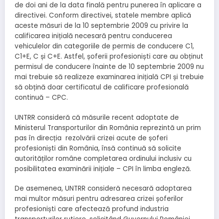
de doi ani de la data finală pentru punerea în aplicare a
directivei. Conform directivei, statele membre aplică
aceste măsuri de la 10 septembrie 2009 cu privire la
calificarea inițială necesară pentru conducerea
vehiculelor din categoriile de permis de conducere C1,
C1+E, C și C+E. Astfel, șoferii profesioniști care au obținut
permisul de conducere înainte de 10 septembrie 2009 nu
mai trebuie să realizeze examinarea inițială CPI și trebuie
să obțină doar certificatul de calificare profesională
continuă – CPC.
UNTRR consideră că măsurile recent adoptate de
Ministerul Transporturilor din România reprezintă un prim
pas în direcția rezolvării crizei acute de șoferi
profesioniști din România, însă continuă să solicite
autorităților române completarea ordinului inclusiv cu
posibilitatea examinării inițiale – CPI în limba engleză.
De asemenea, UNTRR consideră necesară adoptarea
mai multor măsuri pentru adresarea crizei șoferilor
profesioniști care afectează profund industria