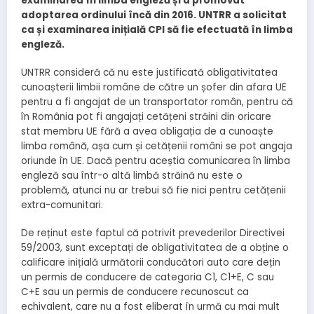
examinarea în limba engleză și a promovat
adoptarea ordinului încă din 2016. UNTRR a solicitat
ca și examinarea inițială CPI să fie efectuată în limba
engleză.
UNTRR consideră că nu este justificată obligativitatea
cunoașterii limbii române de către un șofer din afara UE
pentru a fi angajat de un transportator român, pentru că
în România pot fi angajați cetățeni străini din oricare
stat membru UE fără a avea obligația de a cunoaște
limba română, așa cum și cetățenii români se pot angaja
oriunde în UE. Dacă pentru aceștia comunicarea în limba
engleză sau într-o altă limbă străină nu este o
problemă, atunci nu ar trebui să fie nici pentru cetățenii
extra-comunitari.
De reținut este faptul că potrivit prevederilor Directivei
59/2003, sunt exceptați de obligativitatea de a obține o
calificare inițială următorii conducători auto care dețin
un permis de conducere de categoria C1, C1+E, C sau
C+E sau un permis de conducere recunoscut ca
echivalent, care nu a fost eliberat în urmă cu mai mult