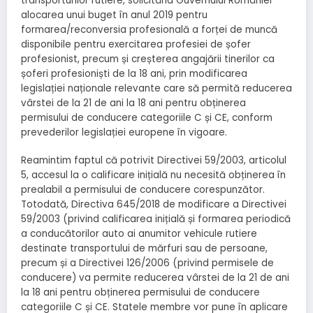
transporturilor rutiere, solicitând Guvernului României
alocarea unui buget în anul 2019 pentru
formarea/reconversia profesională a forței de muncă
disponibile pentru exercitarea profesiei de șofer
profesionist, precum și creșterea angajării tinerilor ca
șoferi profesioniști de la 18 ani, prin modificarea
legislației naționale relevante care să permită reducerea
vârstei de la 21 de ani la 18 ani pentru obținerea
permisului de conducere categoriile C și CE, conform
prevederilor legislației europene în vigoare.
Reamintim faptul că potrivit Directivei 59/2003, articolul
5, accesul la o calificare inițială nu necesită obținerea în
prealabil a permisului de conducere corespunzător.
Totodată, Directiva 645/2018 de modificare a Directivei
59/2003 (privind calificarea inițială și formarea periodică
a conducătorilor auto ai anumitor vehicule rutiere
destinate transportului de mărfuri sau de persoane,
precum și a Directivei 126/2006 (privind permisele de
conducere) va permite reducerea vârstei de la 21 de ani
la 18 ani pentru obținerea permisului de conducere
categoriile C și CE. Statele membre vor pune în aplicare