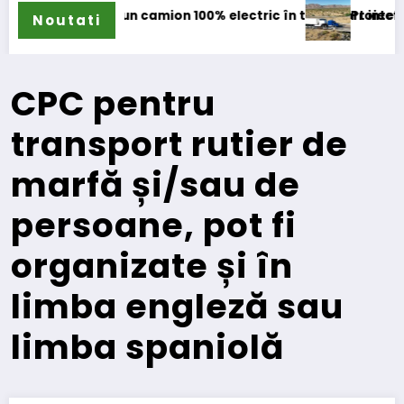
 camion 100% electric în transport internațional
Proiectul Revoy prinde contur
Noutati
CPC pentru
transport rutier de
marfă și/sau de
persoane, pot fi
organizate și în
limba engleză sau
limba spaniolă