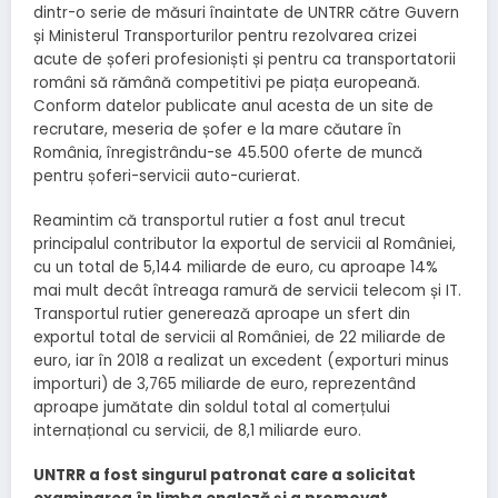
dintr-o serie de măsuri înaintate de UNTRR către Guvern
și Ministerul Transporturilor pentru rezolvarea crizei
acute de șoferi profesioniști și pentru ca transportatorii
români să rămână competitivi pe piața europeană.
Conform datelor publicate anul acesta de un site de
recrutare, meseria de șofer e la mare căutare în
România, înregistrându-se 45.500 oferte de muncă
pentru șoferi-servicii auto-curierat.
Reamintim că transportul rutier a fost anul trecut
principalul contributor la exportul de servicii al României,
cu un total de 5,144 miliarde de euro, cu aproape 14%
mai mult decât întreaga ramură de servicii telecom și IT.
Transportul rutier generează aproape un sfert din
exportul total de servicii al României, de 22 miliarde de
euro, iar în 2018 a realizat un excedent (exporturi minus
importuri) de 3,765 miliarde de euro, reprezentând
aproape jumătate din soldul total al comerțului
internațional cu servicii, de 8,1 miliarde euro.
UNTRR a fost singurul patronat care a solicitat