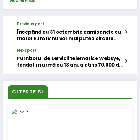
View All Posts
Previous post
Începând cu 31 octombrie camioanele cu
motor Euro IV nu vor mai putea circula
de-a lungul axei Brenner
Next post
Furnizorul de servicii telematice WebEye,
fondat în urmă cu 18 ani, a atins 70.000 de
soluții active
CITESTE SI