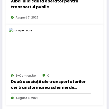
Alba Iulia caută operator pentru
transportul public
August 7, 2026
E-Camion.ro
0
Două asociații ale transportatorilor
cer transformarea schemei de
compensare a accizei în mecanism
August 6, 2026
permanent