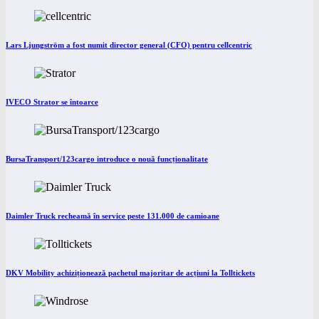
Lars Ljungström a fost numit director general (CFO) pentru cellcentric
IVECO Strator se întoarce
BursaTransport/123cargo introduce o nouă funcționalitate
Daimler Truck recheamă în service peste 131.000 de camioane
DKV Mobility achiziționează pachetul majoritar de acțiuni la Tolltickets