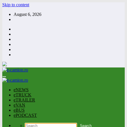
Skip to content
August 6, 2026
eNEWS
eTRUCK
eTRAILER
eVAN
eBUS
ePODCAST