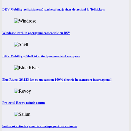
DKV Mobility achiziționează pachetul majoritar de acțiuni la Tolltickets
Windrose intră în operațiuni comerciale cu DSV
DKV Mobility și Shell își extind parteneriatul european
Blue River: 26.123 km cu un camion 100% electric în transport internațional
Proiectul Revoy prinde contur
Sailun își extinde gama de anvelope pentru camioane