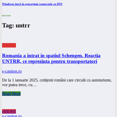
Windrose intră în operațiuni comerciale cu DSV
Tag: untrr
eNEWS
Romania a intrat in spatiul Schengen. Reactia
UNTRR, ce reprezinta pentru transportatori
e-camion.ro
De la 1 ianuarie 2025, cetățenii români care circulă cu autoturisme,
vor putea trece, cu…
Read More
eNEWS
e-camion.ro