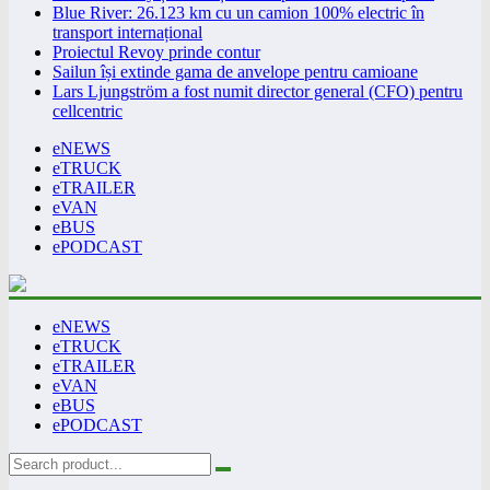
Blue River: 26.123 km cu un camion 100% electric în
transport internațional
Proiectul Revoy prinde contur
Sailun își extinde gama de anvelope pentru camioane
Lars Ljungström a fost numit director general (CFO) pentru
cellcentric
eNEWS
eTRUCK
eTRAILER
eVAN
eBUS
ePODCAST
eNEWS
eTRUCK
eTRAILER
eVAN
eBUS
ePODCAST