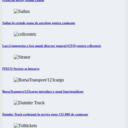
Proiectul Revoy prinde contur
Sailun își extinde gama de anvelope pentru camioane
Lars Ljungström a fost numit director general (CFO) pentru cellcentric
IVECO Strator se întoarce
BursaTransport/123cargo introduce o nouă funcționalitate
Daimler Truck recheamă în service peste 131.000 de camioane