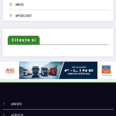
eBUS
ePODCAST
Citeste si
eNEWS
eTRUCK