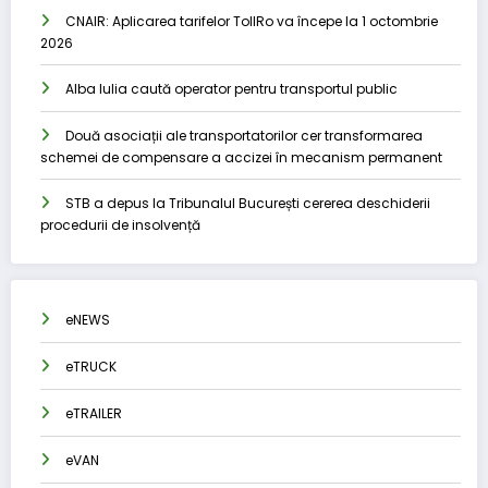
CNAIR: Aplicarea tarifelor TollRo va începe la 1 octombrie
2026
Alba Iulia caută operator pentru transportul public
Două asociații ale transportatorilor cer transformarea
schemei de compensare a accizei în mecanism permanent
STB a depus la Tribunalul București cererea deschiderii
procedurii de insolvență
eNEWS
eTRUCK
eTRAILER
eVAN