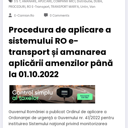
,
,
,
,
,
,
3.5 T
AMANARE
APLICARE
COMPANII MICI
Distributie
DUBA
,
,
,
,
PROCEDURI
RO E-Transport
TRANSPORT MARFA
Untrr
Van
E-Camion.ro
0 Comments
Procedura de aplicare a
sistemului RO e-
transport și amanarea
aplicării amenzilor până
la 01.10.2022
Guvernul României a publicat Ordinul de aplicare a
Ordonanţei de urgenţă a Guvernului nr. 41/2022 pentru
instituirea Sistemului naţional privind monitorizarea