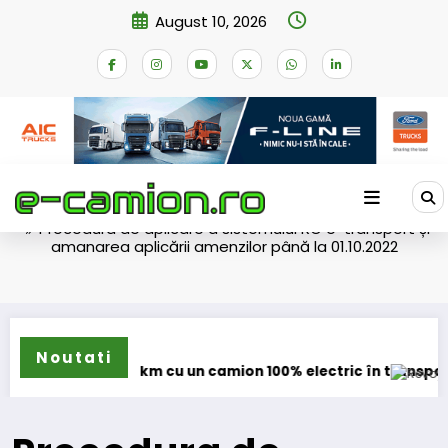
Skip
August 10, 2026
to
content
Home
eNEWS
2022
Procedura de aplicare a sistemului RO e-transport și
amanarea aplicării amenzilor până la 01.10.2022
Noutati
6.123 km cu un camion 100% electric în transport internațional
Proiectul Revoy