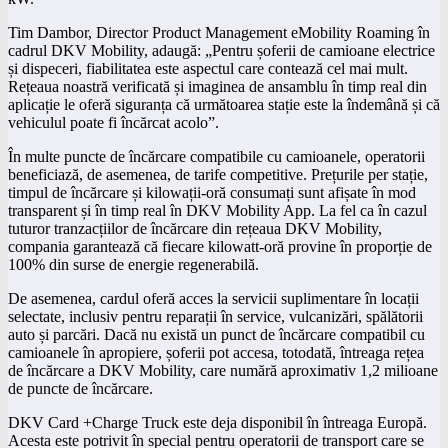
Tim Dambor, Director Product Management eMobility Roaming în
cadrul DKV Mobility, adaugă: „Pentru șoferii de camioane electrice
și dispeceri, fiabilitatea este aspectul care contează cel mai mult.
Rețeaua noastră verificată și imaginea de ansamblu în timp real din
aplicație le oferă siguranța că următoarea stație este la îndemână și că
vehiculul poate fi încărcat acolo”.
În multe puncte de încărcare compatibile cu camioanele, operatorii
beneficiază, de asemenea, de tarife competitive. Prețurile per stație,
timpul de încărcare și kilowații-oră consumați sunt afișate în mod
transparent și în timp real în DKV Mobility App. La fel ca în cazul
tuturor tranzacțiilor de încărcare din rețeaua DKV Mobility,
compania garantează că fiecare kilowatt-oră provine în proporție de
100% din surse de energie regenerabilă.
De asemenea, cardul oferă acces la servicii suplimentare în locații
selectate, inclusiv pentru reparații în service, vulcanizări, spălătorii
auto și parcări. Dacă nu există un punct de încărcare compatibil cu
camioanele în apropiere, șoferii pot accesa, totodată, întreaga rețea
de încărcare a DKV Mobility, care numără aproximativ 1,2 milioane
de puncte de încărcare.
DKV Card +Charge Truck este deja disponibil în întreaga Europă.
Acesta este potrivit în special pentru operatorii de transport care se