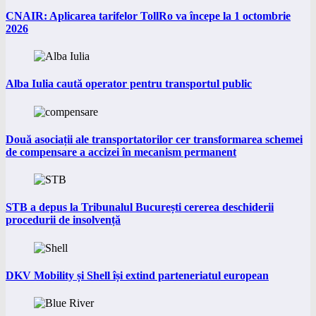
CNAIR: Aplicarea tarifelor TollRo va începe la 1 octombrie
2026
Alba Iulia caută operator pentru transportul public
Două asociații ale transportatorilor cer transformarea schemei
de compensare a accizei în mecanism permanent
STB a depus la Tribunalul București cererea deschiderii
procedurii de insolvență
DKV Mobility și Shell își extind parteneriatul european