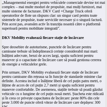
„Managementul energiei pentru vehiculele comerciale devine tot mai
complex – mai multe moduri de propulsie, mai mulți furnizori, mai
multe sisteme de facturare. DKV Card +Charge Truck oferă
operatorilor de flote un răspuns clar: un singur card pentru toate
sistemele de propulsie, toate serviciile necesare și o singură factură.
Prin acest pas, avansăm activ în tranziția noastră către o platformă
superioară pentru mobilitate integrată”.
DKV Mobility evaluează fiecare stație de încărcare
Spre deosebire de autoturisme, punctele de încărcare pentru
camioane trebuie să îndeplinească cerințe considerabil mai mari:
înălțimi adecvate, benzi de acces largi, spațiu suficient pentru
manevre și o capacitate de încărcare care să poată gestiona cererea
de energie a vehiculelor grele.
Prin urmare, DKV Mobility evaluează fiecare stație de încărcare
pentru camioane din rețeaua sa în funcție de standarde minime clar
definite. Acestea includ o înălțime liberă de cel puțin patru metri, o
lățime de acces de cel puțin 2,7 metri și spațiu suficient pentru
manevre confortabile. De asemenea, stațiile trebuie să poată găzdui
vehicule cu o lungime de cel puțin nouă metri. Ștacheta este ridicată
și în ceea ce privește capacitatea de încărcare: peste 80% din cele
peste 3.000 de puncte oferă viteze de încărcare care depășesc 300
kW.