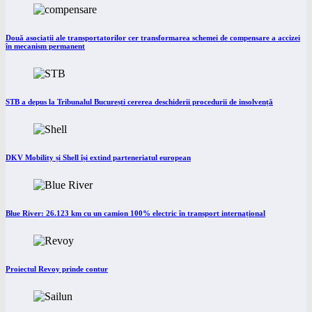
Două asociații ale transportatorilor cer transformarea schemei de compensare a accizei
în mecanism permanent
STB a depus la Tribunalul București cererea deschiderii procedurii de insolvență
DKV Mobility și Shell își extind parteneriatul european
Blue River: 26.123 km cu un camion 100% electric în transport internațional
Proiectul Revoy prinde contur