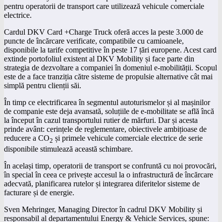
pentru operatorii de transport care utilizează vehicule comerciale
electrice.
Cardul DKV Card +Charge Truck oferă acces la peste 3.000 de
puncte de încărcare verificate, compatibile cu camioanele,
disponibile la tarife competitive în peste 17 țări europene. Acest card
extinde portofoliul existent al DKV Mobility și face parte din
strategia de dezvoltare a companiei în domeniul e-mobilității. Scopul
este de a face tranziția către sisteme de propulsie alternative cât mai
simplă pentru clienții săi.
În timp ce electrificarea în segmentul autoturismelor și al mașinilor
de companie este deja avansată, soluțiile de e-mobilitate se află încă
la început în cazul transportului rutier de mărfuri. Dar și acesta
prinde avânt: cerințele de reglementare, obiectivele ambițioase de
reducere a CO
și primele vehicule comerciale electrice de serie
2
disponibile stimulează această schimbare.
În același timp, operatorii de transport se confruntă cu noi provocări,
în special în ceea ce privește accesul la o infrastructură de încărcare
adecvată, planificarea rutelor și integrarea diferitelor sisteme de
facturare și de energie.
Sven Mehringer, Managing Director în cadrul DKV Mobility și
responsabil al departamentului Energy & Vehicle Services, spune: