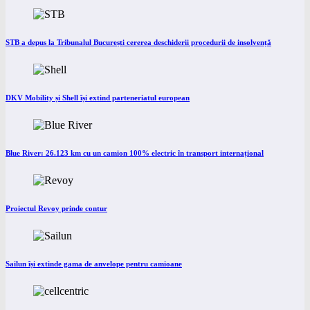
STB a depus la Tribunalul București cererea deschiderii procedurii de insolvență
DKV Mobility și Shell își extind parteneriatul european
Blue River: 26.123 km cu un camion 100% electric în transport internațional
Proiectul Revoy prinde contur
Sailun își extinde gama de anvelope pentru camioane