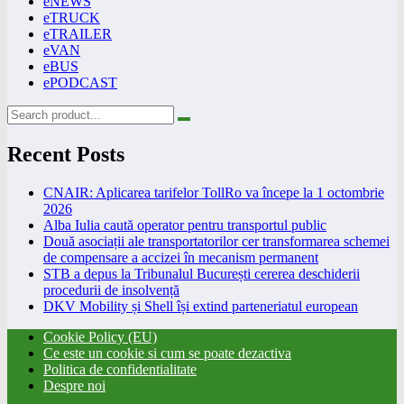
eNEWS
eTRUCK
eTRAILER
eVAN
eBUS
ePODCAST
Recent Posts
CNAIR: Aplicarea tarifelor TollRo va începe la 1 octombrie
2026
Alba Iulia caută operator pentru transportul public
Două asociații ale transportatorilor cer transformarea schemei
de compensare a accizei în mecanism permanent
STB a depus la Tribunalul București cererea deschiderii
procedurii de insolvență
DKV Mobility și Shell își extind parteneriatul european
Cookie Policy (EU)
Ce este un cookie si cum se poate dezactiva
Politica de confidentialitate
Despre noi