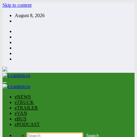
Skip to content
August 8, 2026
eNEWS
eTRUCK
eTRAILER
eVAN
eBUS
ePODCAST