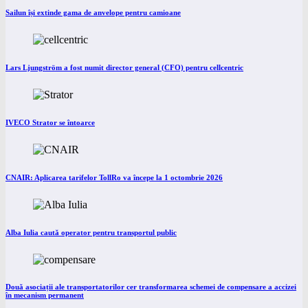
Sailun își extinde gama de anvelope pentru camioane
Lars Ljungström a fost numit director general (CFO) pentru cellcentric
IVECO Strator se întoarce
CNAIR: Aplicarea tarifelor TollRo va începe la 1 octombrie 2026
Alba Iulia caută operator pentru transportul public
Două asociații ale transportatorilor cer transformarea schemei de compensare a accizei
în mecanism permanent