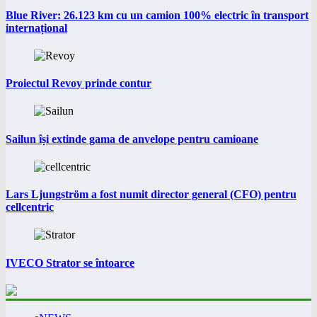
Blue River: 26.123 km cu un camion 100% electric în transport
internațional
Proiectul Revoy prinde contur
Sailun își extinde gama de anvelope pentru camioane
Lars Ljungström a fost numit director general (CFO) pentru
cellcentric
IVECO Strator se întoarce