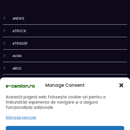
eNEWS
eTRUCK
eTRAILER
eVAN
eBUS
ePODCAST
Manage Consent
Această pagină web folosește cookie-uri pentru a
îmbunătăți experiența de navigare și a asigura
funcționalițăți adiționale.
Recent Posts
Manage services
DKV Mobility și Shell își extind parteneriatul european