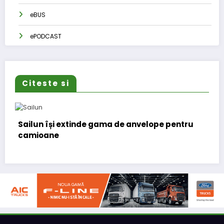
eBUS
ePODCAST
Citeste si
de anvelope pentru
Lars Ljungström a fost numit
(CFO) pentru cellcentric