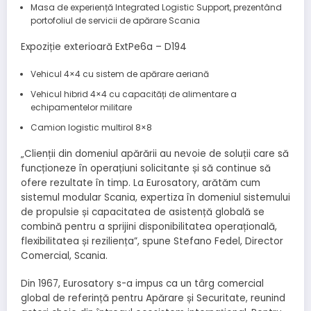
Masa de experiență Integrated Logistic Support, prezentând
portofoliul de servicii de apărare Scania
Expoziție exterioară ExtPe6a – D194
Vehicul 4×4 cu sistem de apărare aeriană
Vehicul hibrid 4×4 cu capacități de alimentare a
echipamentelor militare
Camion logistic multirol 8×8
„Clienții din domeniul apărării au nevoie de soluții care să
funcționeze în operațiuni solicitante și să continue să
ofere rezultate în timp. La Eurosatory, arătăm cum
sistemul modular Scania, expertiza în domeniul sistemului
de propulsie și capacitatea de asistență globală se
combină pentru a sprijini disponibilitatea operațională,
flexibilitatea și reziliența”, spune Stefano Fedel, Director
Comercial, Scania.
Din 1967, Eurosatory s-a impus ca un târg comercial
global de referință pentru Apărare și Securitate, reunind