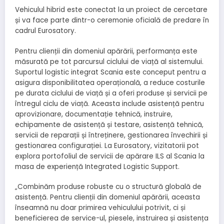
Vehiculul hibrid este conectat la un proiect de cercetare
și va face parte dintr-o ceremonie oficială de predare în
cadrul Eurosatory.
Pentru clienții din domeniul apărării, performanța este
măsurată pe tot parcursul ciclului de viață al sistemului.
Suportul logistic integrat Scania este conceput pentru a
asigura disponibilitatea operațională, a reduce costurile
pe durata ciclului de viață și a oferi produse și servicii pe
întregul ciclu de viață. Aceasta include asistență pentru
aprovizionare, documentație tehnică, instruire,
echipamente de asistență și testare, asistență tehnică,
servicii de reparații și întreținere, gestionarea învechirii și
gestionarea configurației. La Eurosatory, vizitatorii pot
explora portofoliul de servicii de apărare ILS al Scania la
masa de experiență Integrated Logistic Support.
„Combinăm produse robuste cu o structură globală de
asistență. Pentru clienții din domeniul apărării, aceasta
înseamnă nu doar primirea vehiculului potrivit, ci și
beneficierea de service-ul, piesele, instruirea și asistența