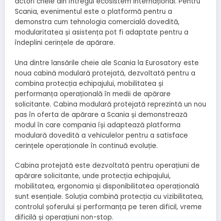
actori cheie din întregul ecosistem internațional. Pentru
Scania, evenimentul este o platformă pentru a
demonstra cum tehnologia comercială dovedită,
modularitatea și asistența pot fi adaptate pentru a
îndeplini cerințele de apărare.
Una dintre lansările cheie ale Scania la Eurosatory este
noua cabină modulară protejată, dezvoltată pentru a
combina protecția echipajului, mobilitatea și
performanța operațională în medii de apărare
solicitante. Cabina modulară protejată reprezintă un nou
pas în oferta de apărare a Scania și demonstrează
modul în care compania își adaptează platforma
modulară dovedită a vehiculelor pentru a satisface
cerințele operaționale în continuă evoluție.
Cabina protejată este dezvoltată pentru operațiuni de
apărare solicitante, unde protecția echipajului,
mobilitatea, ergonomia și disponibilitatea operațională
sunt esențiale. Soluția combină protecția cu vizibilitatea,
controlul șoferului și performanța pe teren dificil, vreme
dificilă și operațiuni non-stop.