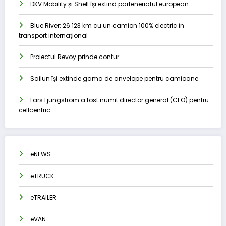
DKV Mobility și Shell își extind parteneriatul european
Blue River: 26.123 km cu un camion 100% electric în
transport internațional
Proiectul Revoy prinde contur
Sailun își extinde gama de anvelope pentru camioane
Lars Ljungström a fost numit director general (CFO) pentru
cellcentric
eNEWS
eTRUCK
eTRAILER
eVAN