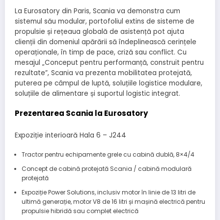
La Eurosatory din Paris, Scania va demonstra cum
sistemul său modular, portofoliul extins de sisteme de
propulsie și rețeaua globală de asistență pot ajuta
clienții din domeniul apărării să îndeplinească cerințele
operaționale, în timp de pace, criză sau conflict. Cu
mesajul „Conceput pentru performanță, construit pentru
rezultate”, Scania va prezenta mobilitatea protejată,
puterea pe câmpul de luptă, soluțiile logistice modulare,
soluțiile de alimentare și suportul logistic integrat.
Prezentarea Scania la Eurosatory
Expoziție interioară Hala 6 – J244
Tractor pentru echipamente grele cu cabină dublă, 8×4/4
Concept de cabină protejată Scania / cabină modulară
protejată
Expoziție Power Solutions, inclusiv motor în linie de 13 litri de
ultimă generație, motor V8 de 16 litri și mașină electrică pentru
propulsie hibridă sau complet electrică