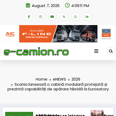
Skip
August 7, 2026
4:09:12 PM
to
content
Home
eNEWS
2026
Scania lansează o cabină modulară protejată și
prezintă capabilități de apărare hibridă la Eurosatory
cellcentric
VECO Strator se întoarce
BursaTransport/123cargo i