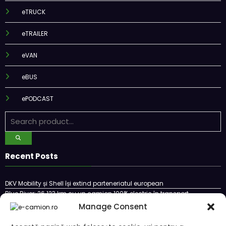
eTRUCK
eTRAILER
eVAN
eBUS
ePODCAST
Recent Posts
DKV Mobility și Shell își extind parteneriatul european
Blue River: 26.123 km cu un camion 100% electric în transport
internațional
Manage Consent
Proiectul Revoy prinde contur
Sailun își extinde gama de anvelope pentru camioane