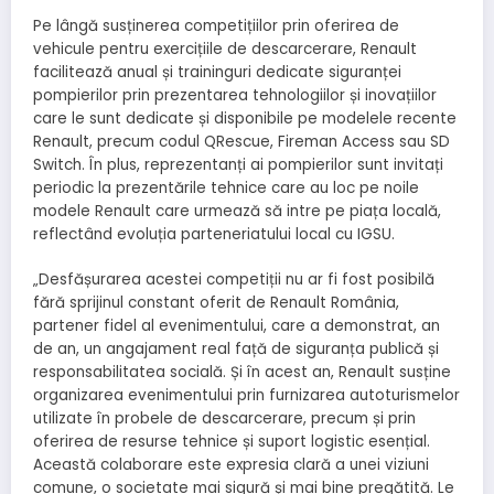
Pe lângă susținerea competițiilor prin oferirea de
vehicule pentru exercițiile de descarcerare, Renault
facilitează anual și traininguri dedicate siguranței
pompierilor prin prezentarea tehnologiilor și inovațiilor
care le sunt dedicate și disponibile pe modelele recente
Renault, precum codul QRescue, Fireman Access sau SD
Switch. În plus, reprezentanți ai pompierilor sunt invitați
periodic la prezentările tehnice care au loc pe noile
modele Renault care urmează să intre pe piața locală,
reflectând evoluția parteneriatului local cu IGSU.
„Desfășurarea acestei competiții nu ar fi fost posibilă
fără sprijinul constant oferit de Renault România,
partener fidel al evenimentului, care a demonstrat, an
de an, un angajament real față de siguranța publică și
responsabilitatea socială. Și în acest an, Renault susține
organizarea evenimentului prin furnizarea autoturismelor
utilizate în probele de descarcerare, precum și prin
oferirea de resurse tehnice și suport logistic esențial.
Această colaborare este expresia clară a unei viziuni
comune, o societate mai sigură și mai bine pregătită. Le