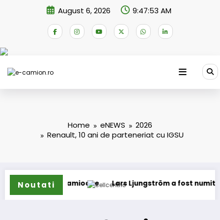
Skip
August 6, 2026
9:47:53 AM
to
content
Home
eNEWS
2026
Renault, 10 ani de parteneriat cu IGSU
tru camioane
Lars Ljungström a fost numit director genera
Noutati