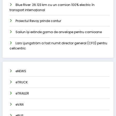
Blue River: 26.123 km cu un camion 100% electric în
transport internațional
Proiectul Revoy prinde contur
Sailun își extinde gama de anvelope pentru camioane
Lars Ljungström a fost numit director general (CFO) pentru
cellcentric
eNEWS
eTRUCK
eTRAILER
eVAN
eBUS