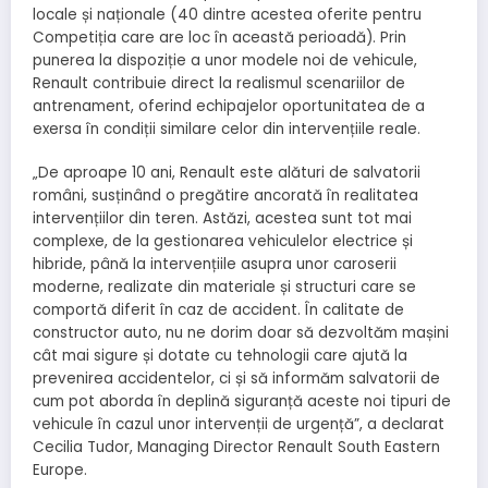
locale și naționale (40 dintre acestea oferite pentru
Competiția care are loc în această perioadă). Prin
punerea la dispoziție a unor modele noi de vehicule,
Renault contribuie direct la realismul scenariilor de
antrenament, oferind echipajelor oportunitatea de a
exersa în condiții similare celor din intervențiile reale.
„De aproape 10 ani, Renault este alături de salvatorii
români, susținând o pregătire ancorată în realitatea
intervențiilor din teren. Astăzi, acestea sunt tot mai
complexe, de la gestionarea vehiculelor electrice și
hibride, până la intervențiile asupra unor caroserii
moderne, realizate din materiale și structuri care se
comportă diferit în caz de accident. În calitate de
constructor auto, nu ne dorim doar să dezvoltăm mașini
cât mai sigure și dotate cu tehnologii care ajută la
prevenirea accidentelor, ci și să informăm salvatorii de
cum pot aborda în deplină siguranță aceste noi tipuri de
vehicule în cazul unor intervenții de urgență”, a declarat
Cecilia Tudor, Managing Director Renault South Eastern
Europe.