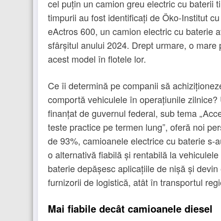
cel puțin un camion greu electric cu baterii t
timpurii au fost identificați de Öko-Institut 
eActros 600, un camion electric cu baterie a
sfârșitul anului 2024. Drept urmare, o mare 
acest model în flotele lor.
Ce îi determină pe companii să achiziționez
comportă vehiculele în operațiunile zilnice? 
finanțat de guvernul federal, sub tema „Acc
teste practice pe termen lung”, oferă noi per
de 93%, camioanele electrice cu baterie s-a
o alternativă fiabilă și rentabilă la vehicule
baterie depășesc aplicațiile de nișă și devin
furnizorii de logistică, atât în ​​transportul reg
Mai fiabile decât camioanele diesel