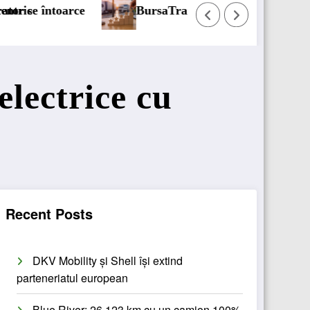
ort/123cargo introduce o nouă funcționalitate
Daimler Truck 
electrice cu
Recent Posts
DKV Mobility și Shell își extind
parteneriatul european
Blue River: 26.123 km cu un camion 100%