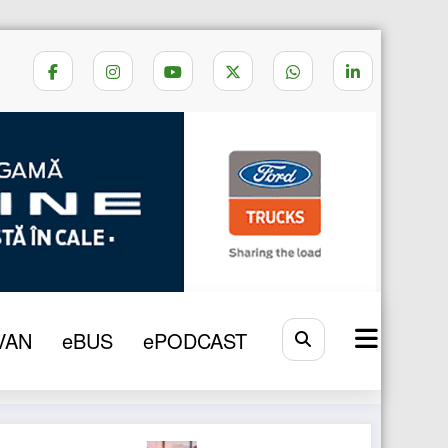
oane electrice cu baterii sunt foarte mulțumiți
VAN
eBUS
ePODCAST