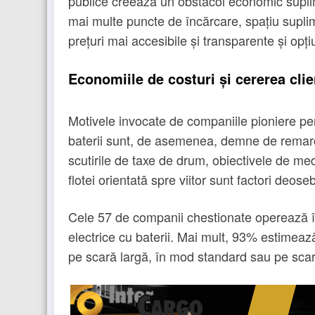
publice creează un obstacol economic suplimen
mai multe puncte de încărcare, spațiu supl
prețuri mai accesibile și transparente și opț
Economiile de costuri și cererea clien
Motivele invocate de companiile pioniere pe
baterii sunt, de asemenea, demne de remarcat
scutirile de taxe de drum, obiectivele de med
flotei orientată spre viitor sunt factori deos
Cele 57 de companii chestionate operează î
electrice cu baterii. Mai mult, 93% estimează 
pe scară largă, în mod standard sau pe scar