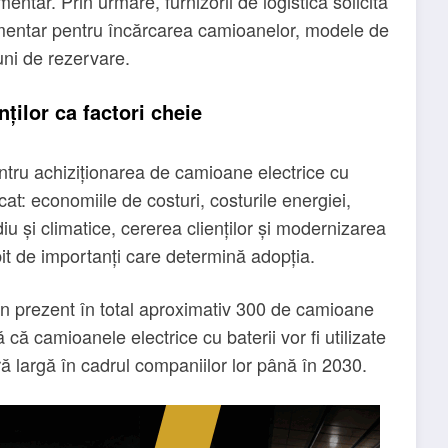
tar. Prin urmare, furnizorii de logistică solicită
imentar pentru încărcarea camioanelor, modele de
iuni de rezervare.
ților ca factori cheie
ntru achiziționarea de camioane electrice cu
: economiile de costuri, costurile energiei,
iu și climatice, cererea clienților și modernizarea
ebit de importanți care determină adopția.
n prezent în total aproximativ 300 de camioane
că camioanele electrice cu baterii vor fi utilizate
ă largă în cadrul companiilor lor până în 2030.