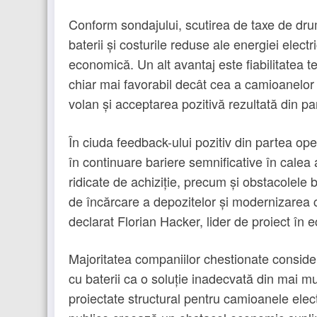
Conform sondajului, scutirea de taxe de dr
baterii și costurile reduse ale energiei elect
economică. Un alt avantaj este fiabilitatea t
chiar mai favorabil decât cea a camioanelor d
volan și acceptarea pozitivă rezultată din pa
În ciuda feedback-ului pozitiv din partea ope
în continuare bariere semnificative în calea 
ridicate de achiziție, precum și obstacolele bi
de încărcare a depozitelor și modernizarea c
declarat Florian Hacker, lider de proiect în 
Majoritatea companiilor chestionate conside
cu baterii ca o soluție inadecvată din mai m
proiectate structural pentru camioanele electr