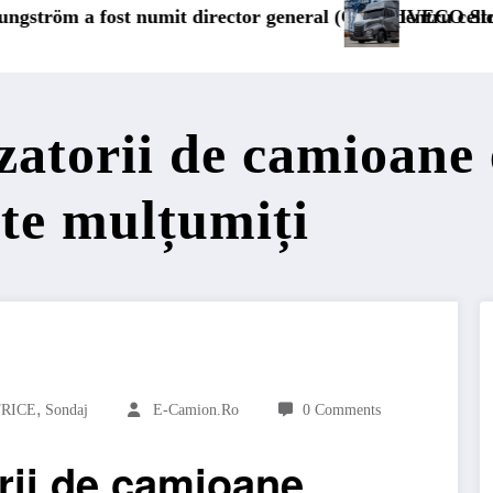
al (CFO) pentru cellcentric
IVECO Strator se întoarce
BursaTransp
zatorii de camioane 
rte mulțumiți
,
RICE
Sondaj
E-Camion.ro
0 Comments
orii de camioane