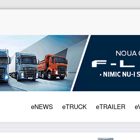
e
eTRUCK
2026
93% dintre utilizatorii de cami
eNEWS
eTRUCK
eTRAILER
e