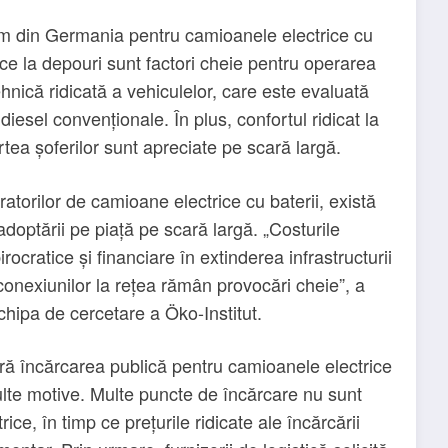
um din Germania pentru camioanele electrice cu
rice la depouri sunt factori cheie pentru operarea
ehnică ridicată a vehiculelor, care este evaluată
iesel convenționale. În plus, confortul ridicat la
rtea șoferilor sunt apreciate pe scară largă.
ratorilor de camioane electrice cu baterii, există
adoptării pe piață pe scară largă. „Costurile
rocratice și financiare în extinderea infrastructurii
onexiunilor la rețea rămân provocări cheie”, a
echipa de cercetare a Öko-Institut.
ră încărcarea publică pentru camioanele electrice
ulte motive. Multe puncte de încărcare nu sunt
ice, în timp ce prețurile ridicate ale încărcării