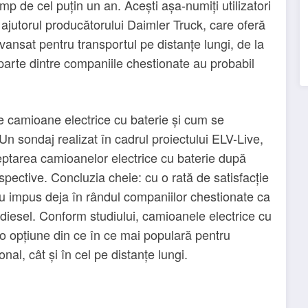
imp de cel puțin un an. Acești așa-numiți utilizatori
cu ajutorul producătorului Daimler Truck, care oferă
vansat pentru transportul pe distanțe lungi, de la
parte dintre companiile chestionate au probabil
e camioane electrice cu baterie și cum se
Un sondaj realizat în cadrul proiectului ELV-Live,
eptarea camioanelor electrice cu baterie după
spective. Concluzia cheie: cu o rată de satisfacție
u impus deja în rândul companiilor chestionate ca
le diesel. Conform studiului, camioanele electrice cu
 o opțiune din ce în ce mai populară pentru
ional, cât și în cel pe distanțe lungi.