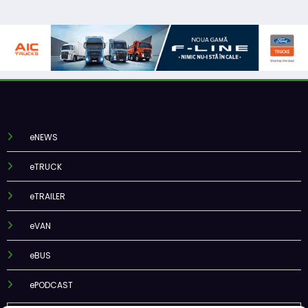
eNEWS
eTRUCK
eTRAILER
eVAN
eBUS
ePODCAST