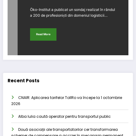
Öko-Institut a publicat un sondaj realizat în rândul
a 200 de profesioniști din domeniul logisticii…
Read More
Recent Posts
CNAIR: Aplicarea tarifelor TollRo va începe la 1 octombrie
2026
Alba Iulia caută operator pentru transportul public
Două asociații ale transportatorilor cer transformarea
schemei de compensare a accizei în mecanism permanent