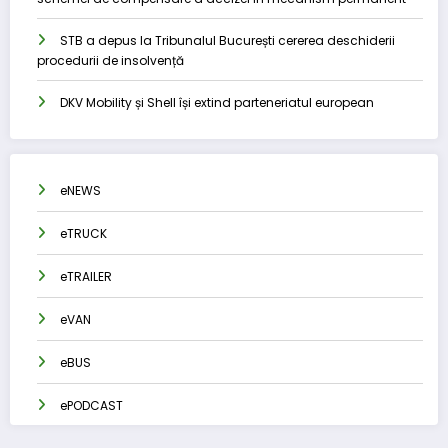
STB a depus la Tribunalul București cererea deschiderii
procedurii de insolvență
DKV Mobility și Shell își extind parteneriatul european
eNEWS
eTRUCK
eTRAILER
eVAN
eBUS
ePODCAST