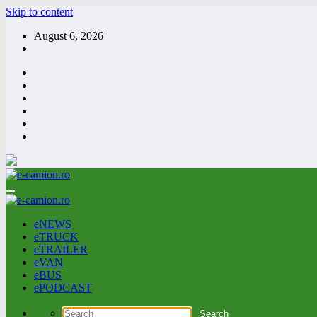
Skip to content
August 6, 2026
eNEWS
eTRUCK
eTRAILER
eVAN
eBUS
ePODCAST