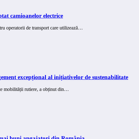
at camioanelor electrice
u operatorii de transport care utilizează…
nt excepțional al inițiativelor de sustenabilitate
 mobilității rutiere, a obținut din…
 mai buni angajatori din România