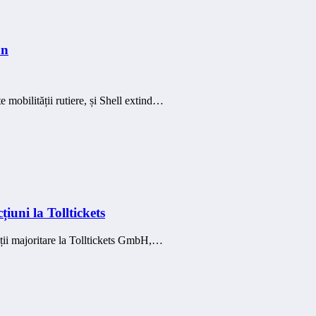
an
 mobilității rutiere, și Shell extind…
iuni la Tolltickets
ații majoritare la Tolltickets GmbH,…