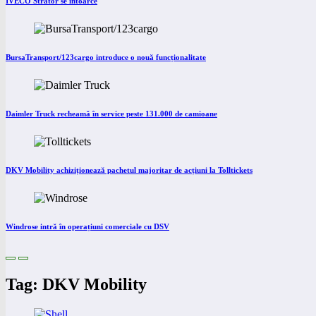
IVECO Strator se întoarce
BursaTransport/123cargo introduce o nouă funcționalitate
Daimler Truck recheamă în service peste 131.000 de camioane
DKV Mobility achiziționează pachetul majoritar de acțiuni la Tolltickets
Windrose intră în operațiuni comerciale cu DSV
Tag: DKV Mobility