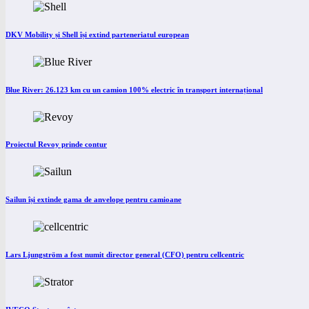
DKV Mobility și Shell își extind parteneriatul european
Blue River: 26.123 km cu un camion 100% electric în transport internațional
Proiectul Revoy prinde contur
Sailun își extinde gama de anvelope pentru camioane
Lars Ljungström a fost numit director general (CFO) pentru cellcentric