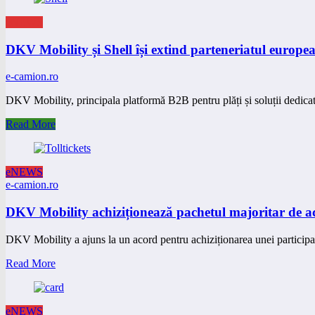
eNEWS
DKV Mobility și Shell își extind parteneriatul europe
e-camion.ro
DKV Mobility, principala platformă B2B pentru plăți și soluții dedicate
Read More
eNEWS
e-camion.ro
DKV Mobility achiziționează pachetul majoritar de acț
DKV Mobility a ajuns la un acord pentru achiziționarea unei particip
Read More
eNEWS