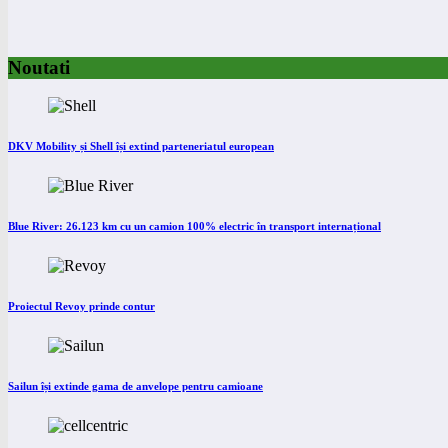
Noutati
DKV Mobility și Shell își extind parteneriatul european
Blue River: 26.123 km cu un camion 100% electric în transport internațional
Proiectul Revoy prinde contur
Sailun își extinde gama de anvelope pentru camioane