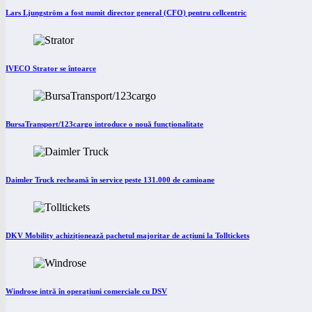
Lars Ljungström a fost numit director general (CFO) pentru cellcentric
IVECO Strator se întoarce
BursaTransport/123cargo introduce o nouă funcționalitate
Daimler Truck recheamă în service peste 131.000 de camioane
DKV Mobility achiziționează pachetul majoritar de acțiuni la Tolltickets
Windrose intră în operațiuni comerciale cu DSV