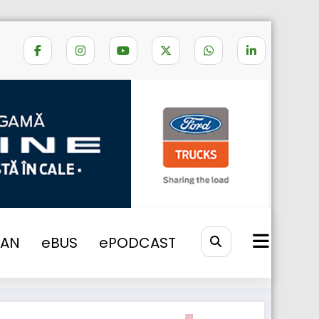
inde rețeaua de acceptare în România
VAN
eBUS
ePODCAST