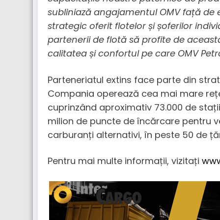
subliniază angajamentul OMV față de efi
strategic oferit flotelor și șoferilor indi
partenerii de flotă să profite de aceas
calitatea și confortul pe care OMV Petro
Parteneriatul extins face parte din stra
Compania operează cea mai mare rețe
cuprinzând aproximativ 73.000 de stați
milion de puncte de încărcare pentru veh
carburanți alternativi, în peste 50 de țăr
Pentru mai multe informații, vizitați
www