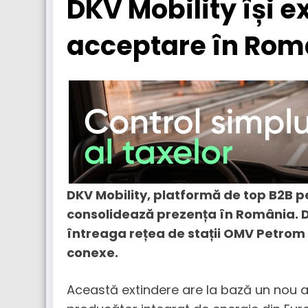
DKV Mobility își e
acceptare în Rom
DKV Mobility, platformă de top B2B pent
consolidează prezența în România. De
întreaga rețea de stații OMV Petrom d
conexe.
Această extindere are la bază un nou 