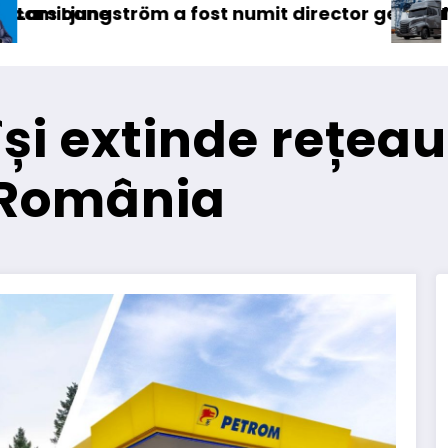
 general (CFO) pentru cellcentric
IVECO Strator se întoarce
BursaT
își extinde rețea
 România