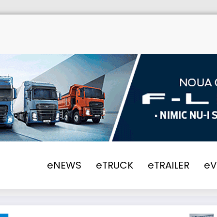
Home
eNEWS
2025
DKV Mobility își ext
eNEWS
eTRUCK
eTRAILER
e