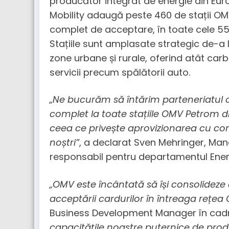
producător integrat de energie din Euro
Mobility adaugă peste 460 de stații OM
complet de acceptare, în toate cele 559 
Stațiile sunt amplasate strategic de-a l
zone urbane și rurale, oferind atât carbu
servicii precum spălătorii auto.
„Ne bucurăm să întărim parteneriatul
complet la toate stațiile OMV Petrom d
ceea ce privește aprovizionarea cu comb
noștri”
, a declarat Sven Mehringer, Mana
responsabil pentru departamentul Energ
„OMV este încântată să își consolideze
acceptării cardurilor în întreaga rețea
Business Development Manager în cad
capacitățile noastre puternice de produc