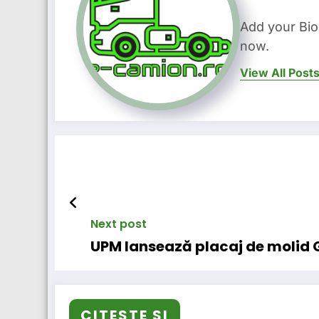
Add your Bio
now.
View All Post
Next post
UPM lansează placaj de molid 
CITESTE SI