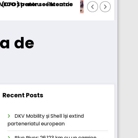
ransport/123cargo introduce o nouă funcțional
Daimler T
ua de
Recent Posts
DKV Mobility și Shell își extind
parteneriatul european
Blue River: 26.123 km cu un camion