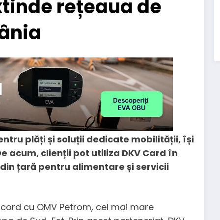
xtinde rețeaua de
ânia
ru plăți și soluții dedicate mobilității, își
 acum, clienții pot utiliza DKV Card în
in țară pentru alimentare și servicii
acord cu OMV Petrom, cel mai mare