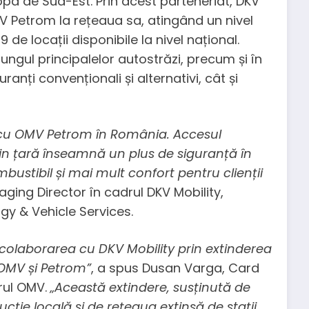
pa de Sud-Est. Prin acest parteneriat, DKV
V Petrom la rețeaua sa, atingând un nivel
de locații disponibile la nivel național.
ungul principalelor autostrăzi, precum și în
ranți convenționali și alternativi, cât și
 cu OMV Petrom în România. Accesul
in țară înseamnă un plus de siguranță în
ustibil și mai mult confort pentru clienții
ging Director în cadrul DKV Mobility,
y & Vehicle Services.
 colaborarea cu DKV Mobility prin extinderea
 OMV și Petrom”
, a spus Dusan Varga, Card
rul OMV.
„Această extindere, susținută de
ție locală și de rețeaua extinsă de stații,