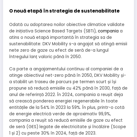
O nouă etapă în strategia de sustenabilitate
Odată cu adoptarea noilor obiective climatice validate
de inițiativa Science Based Targets (SBTi),
compania
a
atins o nouă etapă importantă în strategia sa de
sustenabilitate: DKV Mobility s-a angajat să atingă emisii
nete zero de gaze cu efect de seră de-a lungul
întregului lanț valoric până în 2050.
Ca parte a angajamentului continuu al companiei de a
atinge obiectivul net-zero până în 2050, DKV Mobility și-
a stabilit un traseu de parcurs pe termen scurt și își
propune să reducă emisiile cu 42% până în 2030, față de
anul de referință 2022. În 2024, compania a reușit deja
să crească ponderea energiei regenerabile în toate
entitățile de la 54% în 2023 la 59%. În plus, printr-o cotă
de energie electrică verde de aproximativ 99,9%,
compania a reușit să reducă emisiile de gaze cu efect
de seră (GES) legate de electricitate și încălzire (Scope
1 și 2) cu peste 30% în 2024, față de 2023.