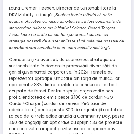
Laura Cremer-Heesen, Director de Sustenabilitate la
„Suntem foarte mândri că noile
DKV Mobility, adaugă:
noastre obiective climatice ambițioase au fost confirmate de
standardele ridicate ale inițiativei Science Based Targets.
Acest lucru ne arată că suntem pe drumul cel bun cu
strategia noastră de sustenabilitate și că măsurile noastre de
decarbonizare contribuie la un efort colectiv mai larg”
.
Compania și-a avansat, de asemenea, strategia de
sustenabilitate în domeniile promovării diversității de
gen și guvernanței corporative. În 2024, femeile au
reprezentat aproape jumătate din forța de muncă, iar
aproximativ 38% dintre pozițiile de conducere au fost
ocupate de femei. Pentru a sprijini organizațiile non-
profit, entitatea a emis peste 3.100 de carduri NGO
Cards +Charge (carduri de servicii fără taxe de
administrare) pentru peste 300 de organizații caritabile.
La cea de-a treia ediție anuală a Community Day, peste
450 de angajați din opt orașe au sprijinit 33 de proiecte
care au avut un impact pozitiv asupra a aproximativ