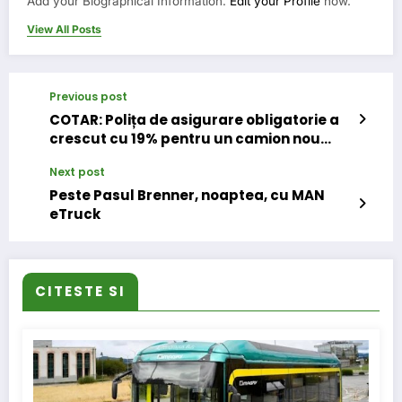
Add your Biographical Information.
Edit your Profile
now.
View All Posts
Previous post
COTAR: Polița de asigurare obligatorie a
crescut cu 19% pentru un camion nou
clasa B0
Next post
Peste Pasul Brenner, noaptea, cu MAN
eTruck
CITESTE SI