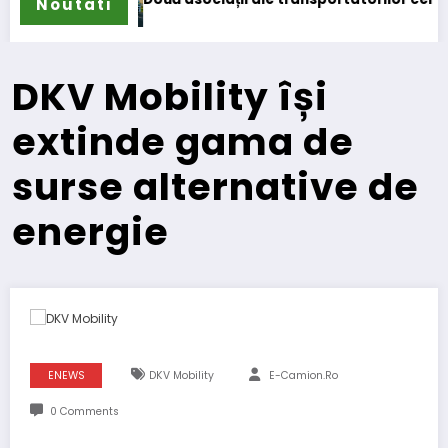
Noutati
DKV Mobility își
extinde gama de
surse alternative de
energie
ENEWS
DKV Mobility
E-Camion.ro
0 Comments