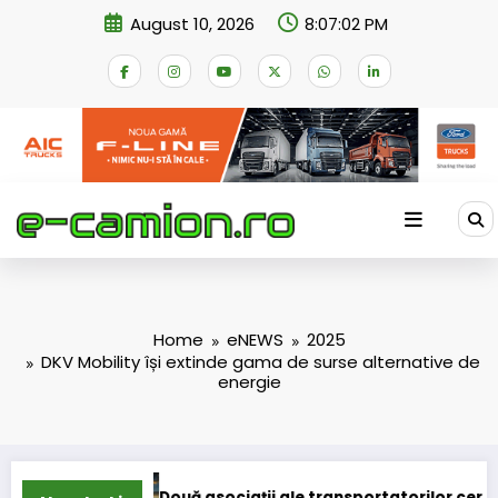
Skip
August 10, 2026
8:07:03 PM
to
content
Home
eNEWS
2025
DKV Mobility își extinde gama de surse alternative de
energie
ciații ale transportatorilor cer transformarea schemei de 
STB a depus 