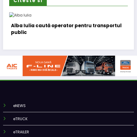
Citeste si
 transportul
Două asociații ale transportatorilor c
transformarea schemei de compensa
accizei în mecanism permanent
eNEWS
eTRUCK