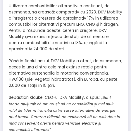
Utilizarea combustibililor alternativi a continuat, de
asemenea, să crească: comparativ cu 2023, DKV Mobility
a înregistrat o creștere de aproximativ 17% în utilizarea
combustibililor alternativi precum LNG, CNG și hidrogen.
Pentru a răspunde acestei cereri în creștere, DKV
Mobility și-a extins rețeaua de stații de alimentare
pentru combustibili alternativi cu 13%, ajungând la
aproximativ 24.000 de stații.
Până la finalul anului, DKV Mobility a oferit, de asemenea,
acces la una dintre cele mai extinse rețele pentru
alternativa sustenabilă la motorina convențională,
HVO100 (ulei vegetal hidrotratat), din Europa, cu peste
2.600 de stații în 15 țări.
„Sunt
Sebastian Klauke, CEO-ul DKV Mobility, a spus:
foarte mulțumit că am reușit să ne consolidăm și mai mult
rolul de lider în tranziția către surse alternative de energie
anul trecut. Cererea ridicată ne motivează să ne extindem în
mod consecvent oferta pentru vehicule electrice și
combustibili alternativi”
.