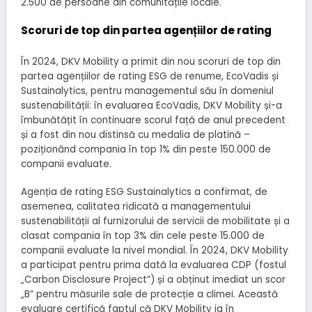
2.500 de persoane din comunitățile locale.
Scoruri de top din partea agențiilor de rating
În 2024, DKV Mobility a primit din nou scoruri de top din
partea agențiilor de rating ESG de renume, EcoVadis și
Sustainalytics, pentru managementul său în domeniul
sustenabilității: în evaluarea EcoVadis, DKV Mobility și-a
îmbunătățit în continuare scorul față de anul precedent
și a fost din nou distinsă cu medalia de platină –
poziționând compania în top 1% din peste 150.000 de
companii evaluate.
Agenția de rating ESG Sustainalytics a confirmat, de
asemenea, calitatea ridicată a managementului
sustenabilității al furnizorului de servicii de mobilitate și a
clasat compania în top 3% din cele peste 15.000 de
companii evaluate la nivel mondial. În 2024, DKV Mobility
a participat pentru prima dată la evaluarea CDP (fostul
„Carbon Disclosure Project”) și a obținut imediat un scor
„B” pentru măsurile sale de protecție a climei. Această
evaluare certifică faptul că DKV Mobility ia în