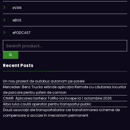
eTRAILER
eVAN
eBUS
ePODCAST
Recent Posts
Un nou proiect de autobuz autonom pe șosele
Mercedes-Benz Trucks extinde aplicația Remote cu căutarea locurilor
de parcare pentru șoferii de camion
CNAIR: Aplicarea tarifelor TollRo va începe la 1 octombrie 2026
Alba Iulia caută operator pentru transportul public
Două asociații ale transportatorilor cer transformarea schemei de
compensare a accizei în mecanism permanent