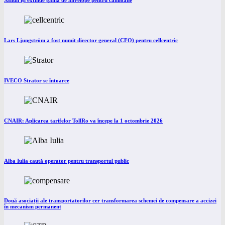
Lars Ljungström a fost numit director general (CFO) pentru cellcentric
IVECO Strator se întoarce
CNAIR: Aplicarea tarifelor TollRo va începe la 1 octombrie 2026
Alba Iulia caută operator pentru transportul public
Două asociații ale transportatorilor cer transformarea schemei de compensare a accizei
în mecanism permanent