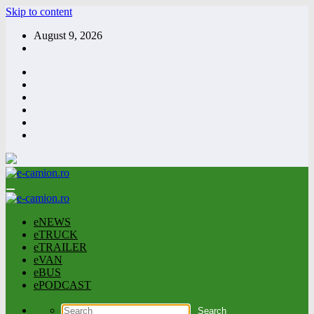
Skip to content
August 9, 2026
eNEWS
eTRUCK
eTRAILER
eVAN
eBUS
ePODCAST