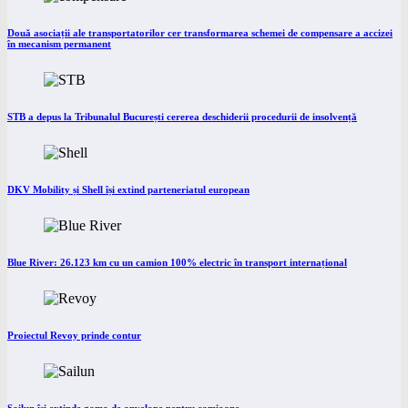
Două asociații ale transportatorilor cer transformarea schemei de compensare a accizei
în mecanism permanent
STB a depus la Tribunalul București cererea deschiderii procedurii de insolvență
DKV Mobility și Shell își extind parteneriatul european
Blue River: 26.123 km cu un camion 100% electric în transport internațional
Proiectul Revoy prinde contur
Sailun își extinde gama de anvelope pentru camioane