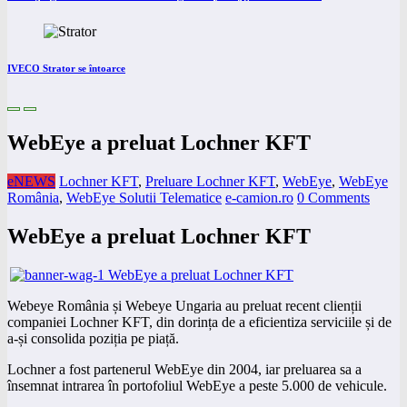
IVECO Strator se întoarce
WebEye a preluat Lochner KFT
eNEWS
Lochner KFT
,
Preluare Lochner KFT
,
WebEye
,
WebEye
România
,
WebEye Solutii Telematice
e-camion.ro
0 Comments
WebEye a preluat Lochner KFT
Webeye România și Webeye Ungaria au preluat recent clienții
companiei Lochner KFT, din dorința de a eficientiza serviciile și de
a-și consolida poziția pe piață.
Lochner a fost partenerul WebEye din 2004, iar preluarea sa a
însemnat intrarea în portofoliul WebEye a peste 5.000 de vehicule.