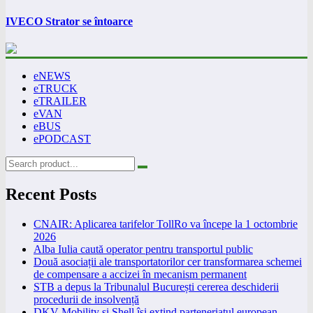
IVECO Strator se întoarce
eNEWS
eTRUCK
eTRAILER
eVAN
eBUS
ePODCAST
Recent Posts
CNAIR: Aplicarea tarifelor TollRo va începe la 1 octombrie
2026
Alba Iulia caută operator pentru transportul public
Două asociații ale transportatorilor cer transformarea schemei
de compensare a accizei în mecanism permanent
STB a depus la Tribunalul București cererea deschiderii
procedurii de insolvență
DKV Mobility și Shell își extind parteneriatul european