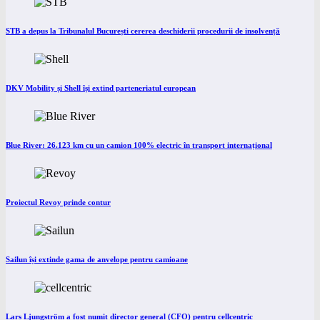
STB a depus la Tribunalul București cererea deschiderii procedurii de insolvență
DKV Mobility și Shell își extind parteneriatul european
Blue River: 26.123 km cu un camion 100% electric în transport internațional
Proiectul Revoy prinde contur
Sailun își extinde gama de anvelope pentru camioane
Lars Ljungström a fost numit director general (CFO) pentru cellcentric