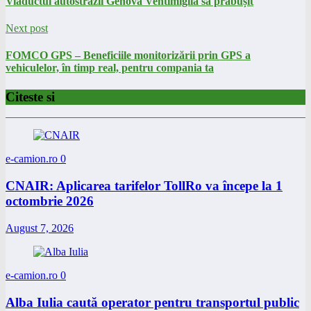
Viaductul autostrăzii Genova Ventimiglia sa prăbușit
Next post
FOMCO GPS – Beneficiile monitorizării prin GPS a
vehiculelor, în timp real, pentru compania ta
Citeste si
e-camion.ro
0
CNAIR: Aplicarea tarifelor TollRo va începe la 1
octombrie 2026
August 7, 2026
e-camion.ro
0
Alba Iulia caută operator pentru transportul public