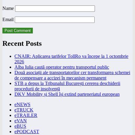
Name
Email
Recent Posts
CNAIR: Aplicarea tarifelor TollRo va începe la 1 octombrie
2026
Alba Iulia caută operator pentru transportul public
Două asociații ale transportatorilor cer transformarea schemei
de compensare a accizei în mecanism permanent
STB a depus la Tribunalul București cererea deschiderii
procedurii de insolvență
DKV Mobility și Shell își extind parteneriatul european
eNEWS
eTRUCK
eTRAILER
eVAN
eBUS
ePODCAST