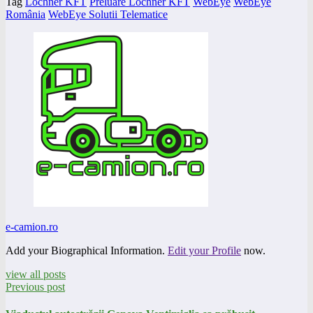
Tag
Lochner KFT
Preluare Lochner KFT
WebEye
WebEye
România
WebEye Solutii Telematice
e-camion.ro
Add your Biographical Information.
Edit your Profile
now.
view all posts
Previous post