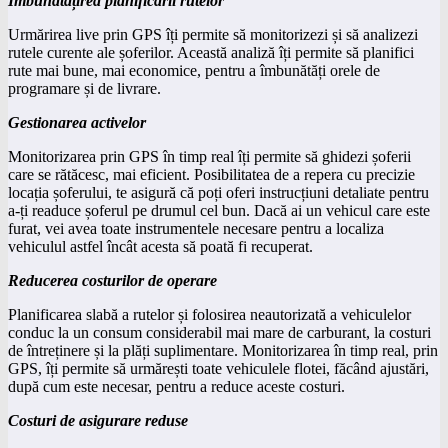
Îmbunătățirea planificării rutelor
Urmărirea live prin GPS îți permite să monitorizezi și să analizezi
rutele curente ale șoferilor. Această analiză îți permite să planifici
rute mai bune, mai economice, pentru a îmbunătăți orele de
programare și de livrare.
Gestionarea activelor
Monitorizarea prin GPS în timp real îți permite să ghidezi șoferii
care se rătăcesc, mai eficient. Posibilitatea de a repera cu precizie
locația șoferului, te asigură că poți oferi instrucțiuni detaliate pentru
a-ți readuce șoferul pe drumul cel bun. Dacă ai un vehicul care este
furat, vei avea toate instrumentele necesare pentru a localiza
vehiculul astfel încât acesta să poată fi recuperat.
Reducerea costurilor de operare
Planificarea slabă a rutelor și folosirea neautorizată a vehiculelor
conduc la un consum considerabil mai mare de carburant, la costuri
de întreținere și la plăți suplimentare. Monitorizarea în timp real, prin
GPS, îți permite să urmărești toate vehiculele flotei, făcând ajustări,
după cum este necesar, pentru a reduce aceste costuri.
Costuri de asigurare reduse