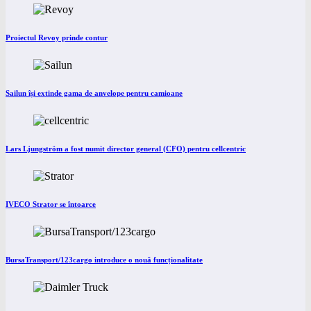
Proiectul Revoy prinde contur
Sailun își extinde gama de anvelope pentru camioane
Lars Ljungström a fost numit director general (CFO) pentru cellcentric
IVECO Strator se întoarce
BursaTransport/123cargo introduce o nouă funcționalitate