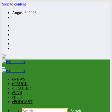
Skip to content
August 6, 2026
eNEWS
eTRUCK
eTRAILER
eVAN
eBUS
ePODCAST