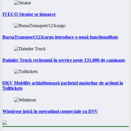
IVECO Strator se întoarce
BursaTransport/123cargo introduce o nouă funcționalitate
Daimler Truck recheamă în service peste 131.000 de camioane
DKV Mobility achiziționează pachetul majoritar de acțiuni la
Tolltickets
Windrose intră în operațiuni comerciale cu DSV