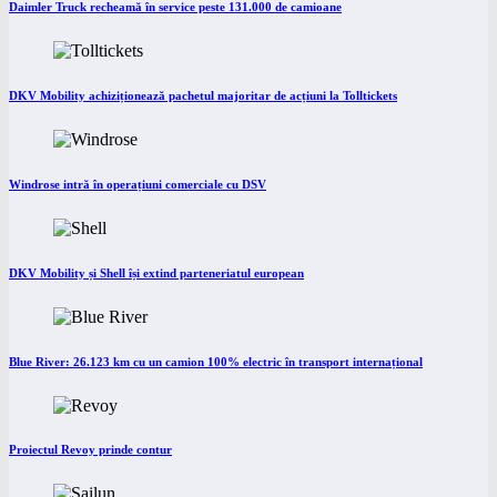
Daimler Truck recheamă în service peste 131.000 de camioane
DKV Mobility achiziționează pachetul majoritar de acțiuni la Tolltickets
Windrose intră în operațiuni comerciale cu DSV
DKV Mobility și Shell își extind parteneriatul european
Blue River: 26.123 km cu un camion 100% electric în transport internațional
Proiectul Revoy prinde contur