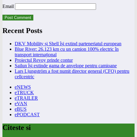
Email
Recent Posts
DKV Mobility și Shell își extind parteneriatul european
Blue River: 26.123 km cu un camion 100% electric în
transport internațional
Proiectul Revoy prinde contur
Sailun își extinde gama de anvelope pentru camioane
Lars Ljungström a fost numit director general (CFO) pentru
cellcentric
eNEWS
eTRUCK
eTRAILER
eVAN
eBUS
ePODCAST
Citeste si