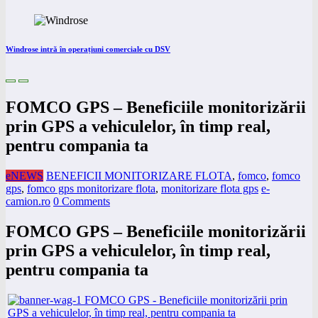
Windrose intră în operațiuni comerciale cu DSV
FOMCO GPS – Beneficiile monitorizării
prin GPS a vehiculelor, în timp real,
pentru compania ta
eNEWS
BENEFICII MONITORIZARE FLOTA
,
fomco
,
fomco
gps
,
fomco gps monitorizare flota
,
monitorizare flota gps
e-
camion.ro
0 Comments
FOMCO GPS – Beneficiile monitorizării
prin GPS a vehiculelor, în timp real,
pentru compania ta