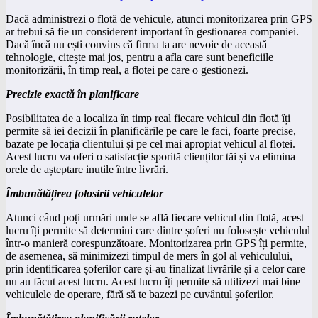
Dacă administrezi o flotă de vehicule, atunci monitorizarea prin GPS
ar trebui să fie un considerent important în gestionarea companiei.
Dacă încă nu ești convins că firma ta are nevoie de această
tehnologie, citește mai jos, pentru a afla care sunt beneficiile
monitorizării, în timp real, a flotei pe care o gestionezi.
Precizie exactă în planificare
Posibilitatea de a localiza în timp real fiecare vehicul din flotă îți
permite să iei decizii în planificările pe care le faci, foarte precise,
bazate pe locația clientului și pe cel mai apropiat vehicul al flotei.
Acest lucru va oferi o satisfacție sporită clienților tăi și va elimina
orele de așteptare inutile între livrări.
Îmbunătățirea folosirii vehiculelor
Atunci când poți urmări unde se află fiecare vehicul din flotă, acest
lucru îți permite să determini care dintre șoferi nu folosește vehiculul
într-o manieră corespunzătoare. Monitorizarea prin GPS îți permite,
de asemenea, să minimizezi timpul de mers în gol al vehiculului,
prin identificarea șoferilor care și-au finalizat livrările și a celor care
nu au făcut acest lucru. Acest lucru îți permite să utilizezi mai bine
vehiculele de operare, fără să te bazezi pe cuvântul șoferilor.