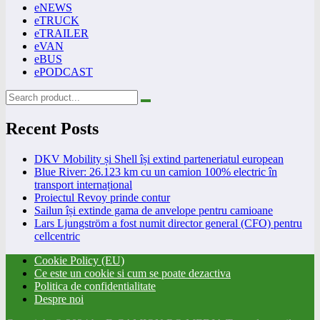
eNEWS
eTRUCK
eTRAILER
eVAN
eBUS
ePODCAST
Recent Posts
DKV Mobility și Shell își extind parteneriatul european
Blue River: 26.123 km cu un camion 100% electric în
transport internațional
Proiectul Revoy prinde contur
Sailun își extinde gama de anvelope pentru camioane
Lars Ljungström a fost numit director general (CFO) pentru
cellcentric
Cookie Policy (EU)
Ce este un cookie si cum se poate dezactiva
Politica de confidentialitate
Despre noi