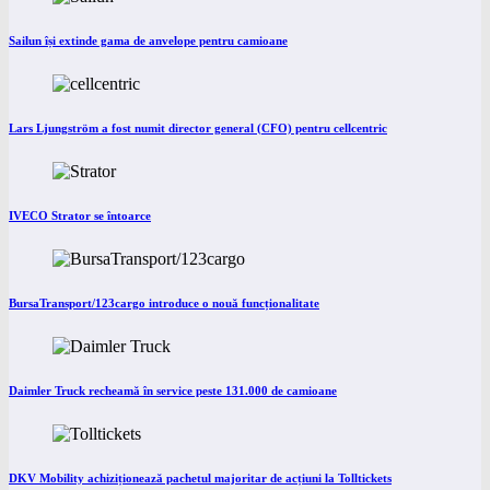
Sailun își extinde gama de anvelope pentru camioane
Lars Ljungström a fost numit director general (CFO) pentru cellcentric
IVECO Strator se întoarce
BursaTransport/123cargo introduce o nouă funcționalitate
Daimler Truck recheamă în service peste 131.000 de camioane
DKV Mobility achiziționează pachetul majoritar de acțiuni la Tolltickets