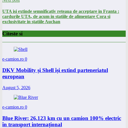
Next post
UTA isi extinde semnificativ reteaua de acceptare in Franta :
cardurile UTA, de acum in statiile de alimentare Cora si
exclusivitate in statiile Auchan
Citeste si
e-camion.ro
0
DKV Mobility și Shell își extind parteneriatul
european
August 5, 2026
e-camion.ro
0
Blue River: 26.123 km cu un camion 100% electric
în transport internațional