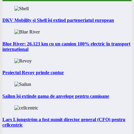
DKV Mobility și Shell își extind parteneriatul european
Blue River: 26.123 km cu un camion 100% electric în transport
internațional
Proiectul Revoy prinde contur
Sailun își extinde gama de anvelope pentru camioane
Lars Ljungström a fost numit director general (CFO) pentru
cellcentric