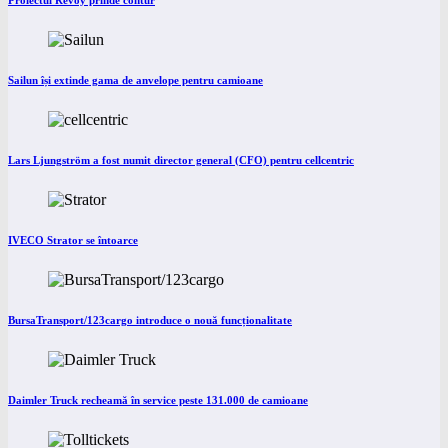
Proiectul Revoy prinde contur
Sailun își extinde gama de anvelope pentru camioane
Lars Ljungström a fost numit director general (CFO) pentru cellcentric
IVECO Strator se întoarce
BursaTransport/123cargo introduce o nouă funcționalitate
Daimler Truck recheamă în service peste 131.000 de camioane