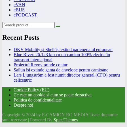
eVAN
eBUS
ePODCAST
Recent Posts
DKV Mobility și Shell își extind parteneriatul european
Blue River: 26.123 km cu un camion 100% electric în
transport internațional
Proiectul Revoy prinde contur
Sailun își extinde gama de anvelope pentru camioane
Lars Ljungström a fost numit director general (CFO) pentru
cellcentric
Cookie Policy (EU)
Ce este un cookie si cum se poate dezactiva
Politica de confidentialitate
Despre noi
Copyright © 2024 by E-CAMION.RO MEDIA Toate drepturile
sunt rezervate | Powered By
SpiceThemes