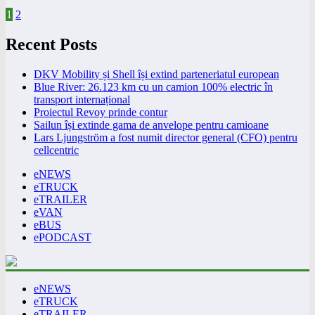
1
2
Recent Posts
DKV Mobility și Shell își extind parteneriatul european
Blue River: 26.123 km cu un camion 100% electric în
transport internațional
Proiectul Revoy prinde contur
Sailun își extinde gama de anvelope pentru camioane
Lars Ljungström a fost numit director general (CFO) pentru
cellcentric
eNEWS
eTRUCK
eTRAILER
eVAN
eBUS
ePODCAST
eNEWS
eTRUCK
eTRAILER