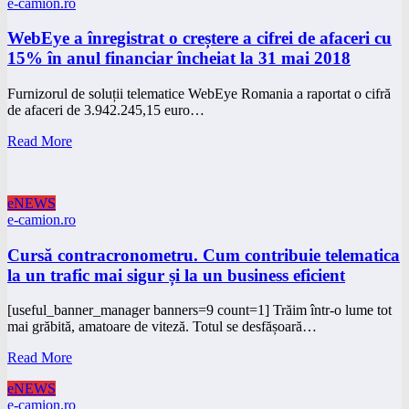
e-camion.ro
WebEye a înregistrat o creștere a cifrei de afaceri cu
15% în anul financiar încheiat la 31 mai 2018
Furnizorul de soluții telematice WebEye Romania a raportat o cifră
de afaceri de 3.942.245,15 euro…
Read More
eNEWS
e-camion.ro
Cursă contracronometru. Cum contribuie telematica
la un trafic mai sigur și la un business eficient
[useful_banner_manager banners=9 count=1] Trăim într-o lume tot
mai grăbită, amatoare de viteză. Totul se desfășoară…
Read More
eNEWS
e-camion.ro