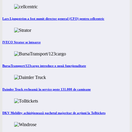
Lars Ljungström a fost numit director general (CFO) pentru cellcentric
IVECO Strator se întoarce
BursaTransport/123cargo introduce o nouă funcționalitate
Daimler Truck recheamă în service peste 131.000 de camioane
DKV Mobility achiziționează pachetul majoritar de acțiuni la Tolltickets