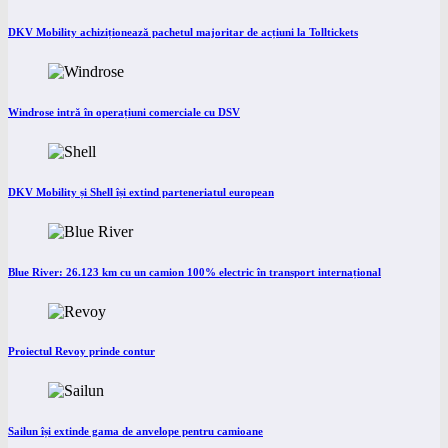
DKV Mobility achiziționează pachetul majoritar de acțiuni la Tolltickets
Windrose intră în operațiuni comerciale cu DSV
DKV Mobility și Shell își extind parteneriatul european
Blue River: 26.123 km cu un camion 100% electric în transport internațional
Proiectul Revoy prinde contur
Sailun își extinde gama de anvelope pentru camioane