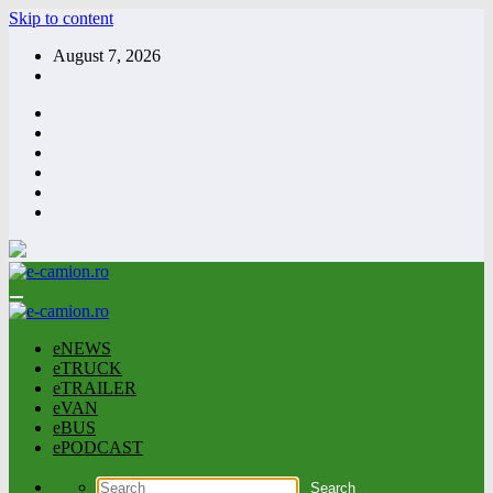
Skip to content
August 7, 2026
eNEWS
eTRUCK
eTRAILER
eVAN
eBUS
ePODCAST