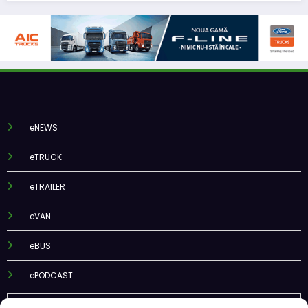
eNEWS
eTRUCK
eTRAILER
eVAN
eBUS
ePODCAST