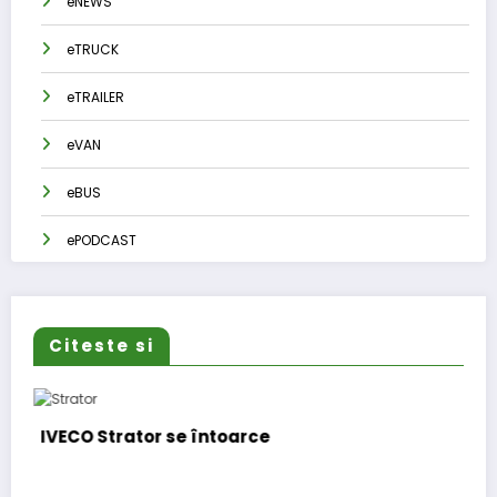
eNEWS
eTRUCK
eTRAILER
eVAN
eBUS
ePODCAST
Citeste si
întoarce
BursaTransport/123car
funcționalitate