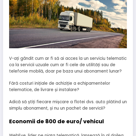
V-ați gândit cum ar fi să ai acces la un serviciu telematic
ca la servicii uzuale cum ar fi cele de utilități sau de
telefonie mobilă, doar pe baza unui abonament lunar?
Fără costuri inițiale de achiziție a echipamentelor
telematice, de livrare și instalare?
Adică să știți fiecare mișcare a flotei dvs. auto plătind un
simplu abonament, și nu un pachet de servicii?
Economii de 800 de euro/ vehicul
WebEye, lider pe piața telematică, lansează în al doilea