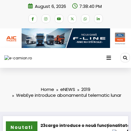
Skip
August 6, 2026
7:38:41 PM
to
content
Home
eNEWS
2019
WebEye introduce abonamentul telematic lunar
cargo introduce o nouă funcționalitate
Noutati