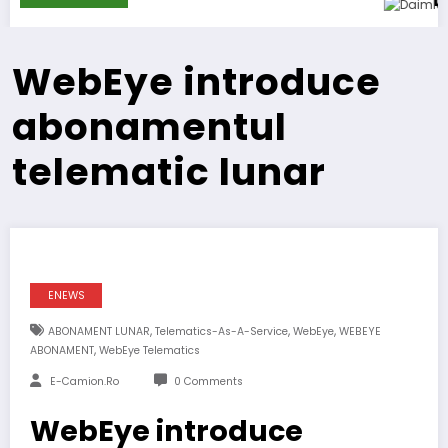
Daimler Truck recheamă
WebEye introduce
abonamentul
telematic lunar
ENEWS
,
,
,
ABONAMENT LUNAR
Telematics-As-A-Service
WebEye
WEBEYE
,
ABONAMENT
WebEye Telematics
E-Camion.ro
0 Comments
WebEye introduce