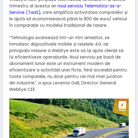
trimestru al acestui an
noul serviciu Telematics-as-a-
Service (TaaS)
,
care simplifică activitatea companiilor și
le ajută să economisească până la 800 de euro/ vehicul
în comparație cu modelul tradițional de taxare.
“Tehnologia avansează într-un ritm amețitor, se
înmulțesc dispozitivele mobile și rețelele 4G, iar
principala misiune a WebEye este să își ajute clienții să
își eficientizeze operațiunile. Noul serviciu pe bază de
abonament lunar este un instrument modern de
eficientizare a activității unei flote, fiind accesibil pentru
toate companiile, nu doar pentru cei mai mari jucători
din industrie”, a spus Levente Gall, Director General
WebEye CEE.