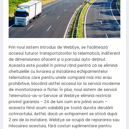
Prin noul sistem introdus de WebEye, se facilitează
accesul tuturor transportatorilor la telematică, indiferent
de dimensiunea afacerii și a parcului auto deținut.
Aceasta este posibil în primul rând pentră că se elimină
cheltuielile cu livrarea și instalarea echipamentelor
telematice care pentru unele companii mai mic erau
prohibitive, blocând astfel accesul lor la servicii moderne
de monitorizarea a flotei. În plus, noul sistem de servicii
Telematics-as-a-Service al WebEye elimină restricții
privind garanția – 24 de luni cum era până acum –
aceasta fiind acum valabilă pe toată durata derulării
cotnractului, Astfel, dacă un echipament se strică după
2 ani de la instalare, WebEye se ocupă de repararea sau
înlocuirea acestuia, fără costuri suplimentare pentru