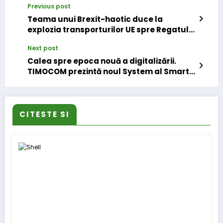
Previous post
Teama unui Brexit-haotic duce la
explozia transporturilor UE spre Regatul
Unit
Next post
Calea spre epoca nouă a digitalizării.
TIMOCOM prezintă noul System al Smart
App-urilor
CITESTE SI