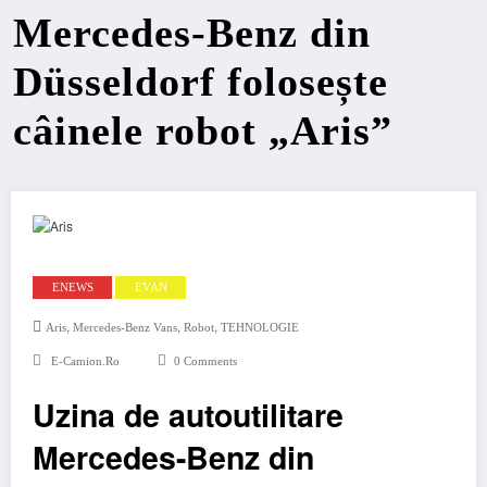
Mercedes-Benz din
Düsseldorf folosește
câinele robot „Aris”
ENEWS
EVAN
,
,
,
Aris
Mercedes-Benz Vans
Robot
TEHNOLOGIE
E-Camion.ro
0 Comments
Uzina de autoutilitare
Mercedes-Benz din