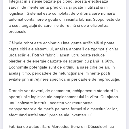
Integrat în sisteme bazate pe cloud, acesta efectuează
sarcini de mentenanță predictivă și poate fi utilizat și în
logistică . Sistemul este completat de o dronă care numără
automat containerele goale din incinta fabricii. Scopul este de
a scuti angajații de sarcinile de rutină și de a eficientiza
procesele.
Câinele robot este echipat cu inteligență artificială și poate
capta citiri ale sistemului, analiza anomalii de zgomot și chiar
urca scările. Potrivit fabricii, acest lucru poate reduce
pierderile de energie cauzate de scurgeri cu până la 60%.
Economiile potențiale sunt de ordinul a șase cifre pe an. În
același timp, perioadele de nefuncționare iminente pot fi
evitate prin întreținere specifică în perioadele de neproducție.
Dronele vor deveni, de asemenea, echipamente standard în
operațiunile logistice ale amplasamentului în viitor. Cu ajutorul
unui software instruit , acestea vor recunoaște
transportoarele de marfă pe baza formei și dimensiunilor lor,
efectuând astfel studii precise ale inventarului.
Fabrica de autoutilitare Mercedes-Benz din Düsseldorf, cu