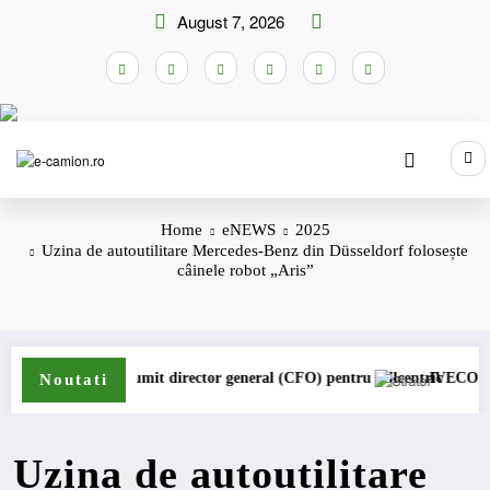
Skip
August 7, 2026
to
content
Home
eNEWS
2025
Uzina de autoutilitare Mercedes-Benz din Düsseldorf folosește
câinele robot „Aris”
st numit director general (CFO) pentru cellcentric
IVECO Strator se întoar
Noutati
Uzina de autoutilitare