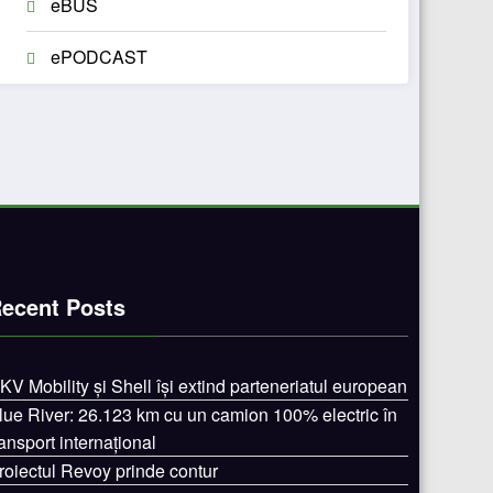
eBUS
ePODCAST
ecent Posts
KV Mobility și Shell își extind parteneriatul european
lue River: 26.123 km cu un camion 100% electric în
ransport internațional
roiectul Revoy prinde contur