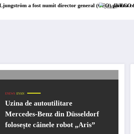
fost numit director general (CFO) pentru cellcentric
IVECO Strator se înt
ENEWS
EVAN
Uzina de autoutilitare
Mercedes-Benz din Düsseldorf
folosește câinele robot „Aris”