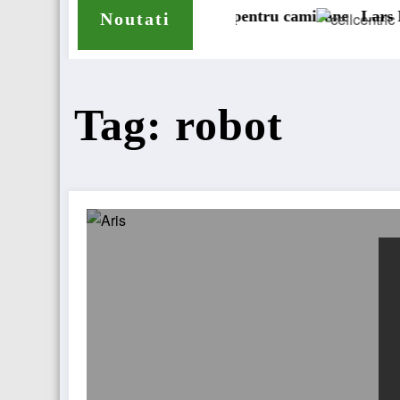
nde gama de anvelope pentru camioane
Lars Ljungström a 
Noutati
Tag: robot