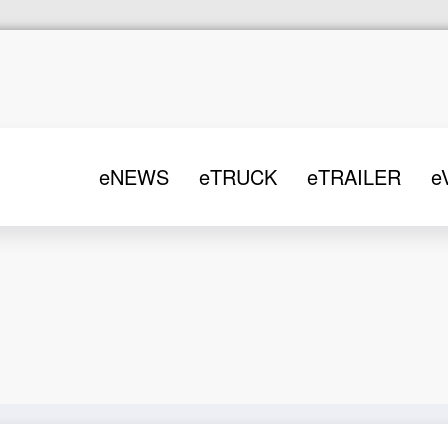
eNEWS
eTRUCK
eTRAILER
e