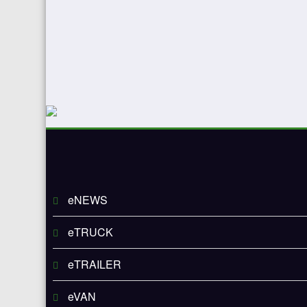
eNEWS
eTRUCK
eTRAILER
eVAN