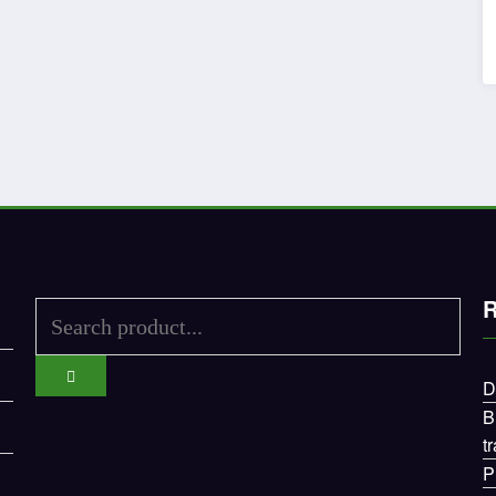
R
D
B
t
P