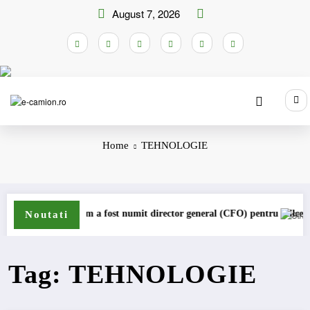
Skip
August 7, 2026
to
content
Home
TEHNOLOGIE
ungström a fost numit director general (CFO) pentru cellcentric
IVECO Strat
Noutati
Tag: TEHNOLOGIE