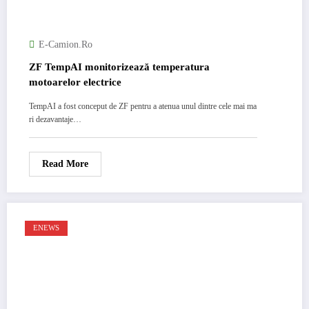
E-Camion.ro
ZF TempAI monitorizează temperatura
motoarelor electrice
TempAI a fost conceput de ZF pentru a atenua unul dintre cele mai ma
ri dezavantaje…
Read More
ENEWS