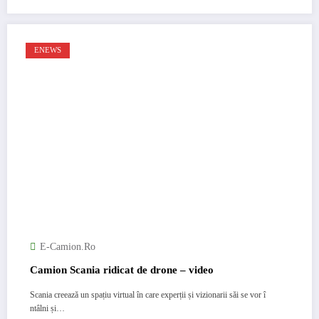
ENEWS
E-Camion.ro
Camion Scania ridicat de drone – video
Scania creează un spațiu virtual în care experții și vizionarii săi se vor î
ntâlni și…