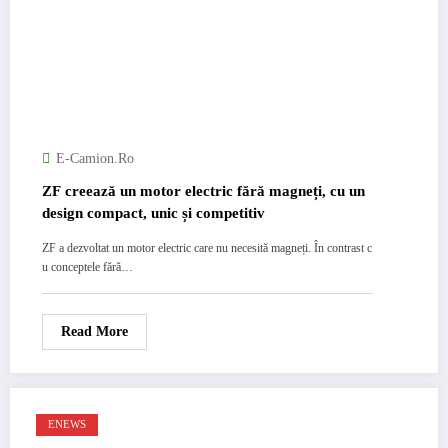
E-Camion.ro
ZF creează un motor electric fără magneți, cu un
design compact, unic și competitiv
ZF a dezvoltat un motor electric care nu necesită magneți. În contrast c
u conceptele fără…
Read More
ENEWS