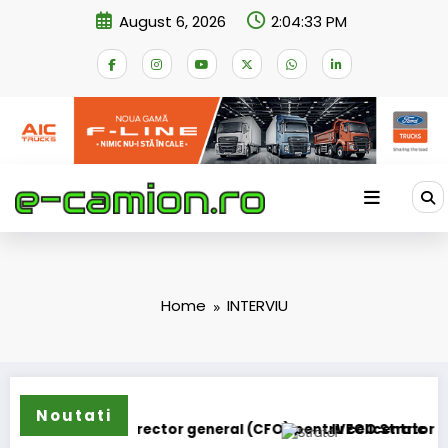
Skip
August 6, 2026
2:04:33 PM
to
content
Home
INTERVIU
Noutati
umit director general (CFO) pentru cellcentric
IVECO Strator se întoarce