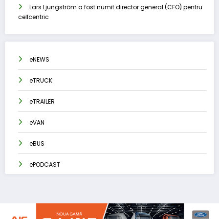
Lars Ljungström a fost numit director general (CFO) pentru
cellcentric
eNEWS
eTRUCK
eTRAILER
eVAN
eBUS
ePODCAST