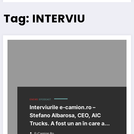
Tag: INTERVIU
ENEWS
EPODCAST
Interviurile e-camion.ro –
Stefano Albarosa, CEO, AIC
Trucks. A fost un an în care am
castigat cotă de piață, de la 6,7
E-Camion.ro