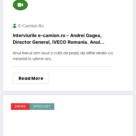
E-Camion.ro
Interviurile e-camion.ro – Andrei Gagea,
Director General, IVECO Romania. Anul
trecut am avut o cotă de piață, de altfel
Anul trecut am avut o cotă de piață, de altfel relativ co
relativ constantă în ultimii ani, de
nstantă în ultimii ani,…
aproximativ 25%.
Read More
ENEWS
EPODCAST