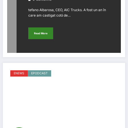
la 7,2% la nivel de piață în
tefano Albarosa, CEO, AIC Trucks. A fost un an în
România
care am castigat cotă de…
Read More
ENEWS
EPODCAST