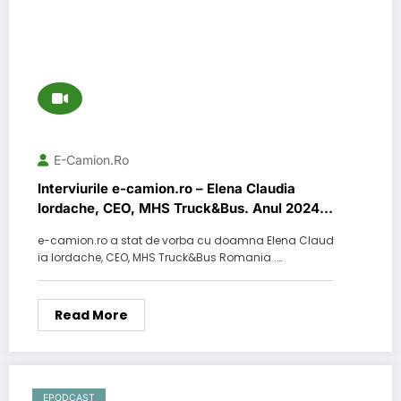
E-Camion.ro
Interviurile e-camion.ro – Elena Claudia
Iordache, CEO, MHS Truck&Bus. Anul 2024 l-
am încheiat cu o cifră de afaceri de 114
e-camion.ro a stat de vorba cu doamna Elena Claud
milioane de Euro, la nivel de Grup.
ia Iordache, CEO, MHS Truck&Bus Romania .…
Read More
EPODCAST