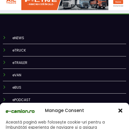
eNEWS
eTRUCK
eTRAILER
eVAN
eBUS
ePODCAST
Manage Consent
Această pagină web folosește cookie-uri pentru a
îmbunătăți experiența de navigare și a asigura