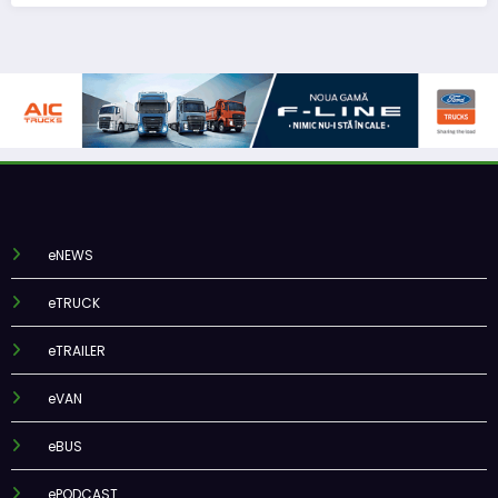
eNEWS
eTRUCK
eTRAILER
eVAN
eBUS
ePODCAST