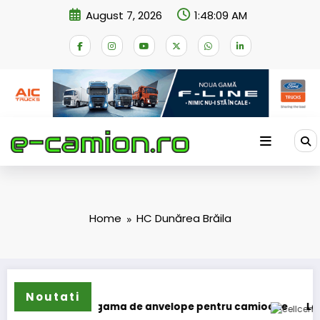
Skip
August 7, 2026
1:48:09 AM
to
content
Home
HC Dunărea Brăila
Noutati
n își extinde gama de anvelope pentru camioane
Lars Ljun