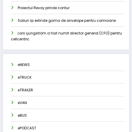
Proiectul Revoy prinde contur
Sailun își extinde gama de anvelope pentru camioane
Lars Ljungström a fost numit director general (CFO) pentru
cellcentric
eNEWS
eTRUCK
eTRAILER
eVAN
eBUS
ePODCAST