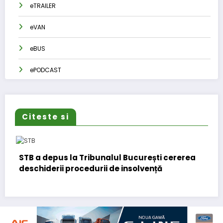
eTRAILER
eVAN
eBUS
ePODCAST
Citeste si
ribunalul București cererea
DKV Mobility și Shell î
durii de insolvență
european