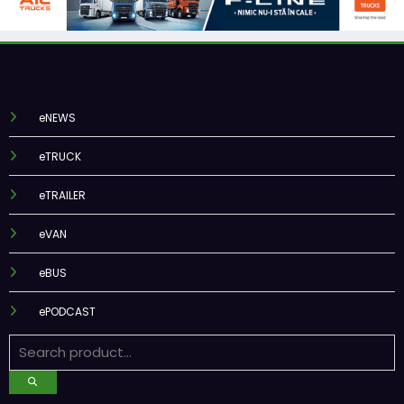
eNEWS
eTRUCK
eTRAILER
eVAN
eBUS
ePODCAST