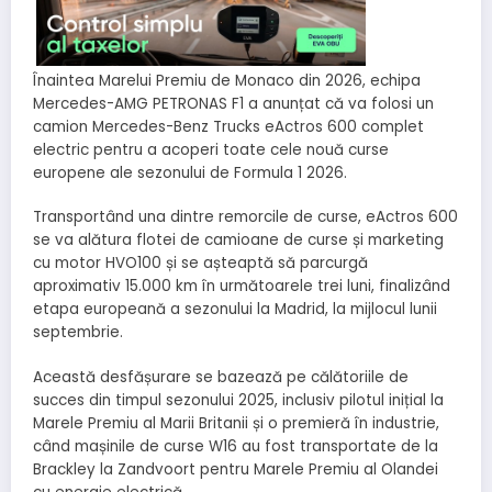
Înaintea Marelui Premiu de Monaco din 2026, echipa
Mercedes-AMG PETRONAS F1 a anunțat că va folosi un
camion Mercedes-Benz Trucks eActros 600 complet
electric pentru a acoperi toate cele nouă curse
europene ale sezonului de Formula 1 2026.
Transportând una dintre remorcile de curse, eActros 600
se va alătura flotei de camioane de curse și marketing
cu motor HVO100 și se așteaptă să parcurgă
aproximativ 15.000 km în următoarele trei luni, finalizând
etapa europeană a sezonului la Madrid, la mijlocul lunii
septembrie.
Această desfășurare se bazează pe călătoriile de
succes din timpul sezonului 2025, inclusiv pilotul inițial la
Marele Premiu al Marii Britanii și o premieră în industrie,
când mașinile de curse W16 au fost transportate de la
Brackley la Zandvoort pentru Marele Premiu al Olandei