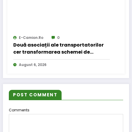
E-Camion.ro
0
Două asociații ale transportatorilor
cer transformarea schemei de
compensare a accizei în mecanism
August 6, 2026
permanent
POST COMMENT
Comments