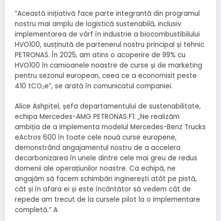
”Această inițiativă face parte integrantă din programul
nostru mai amplu de logistică sustenabilă, inclusiv
implementarea de vârf în industrie a biocombustibilului
HVO100, susținută de partenerul nostru principal și tehnic
PETRONAS. În 2025, am atins o acoperire de 99% cu
HVO100 în camioanele noastre de curse și de marketing
pentru sezonul european, ceea ce a economisit peste
410 tCO₂e”, se arată în comunicatul companiei.
Alice Ashpitel, șefa departamentului de sustenabilitate,
echipa Mercedes-AMG PETRONAS F1: „Ne realizăm
ambiția de a implementa modelul Mercedes-Benz Trucks
eActros 600 în toate cele nouă curse europene,
demonstrând angajamentul nostru de a accelera
decarbonizarea în unele dintre cele mai greu de redus
domenii ale operațiunilor noastre. Ca echipă, ne
angajăm să facem schimbări inginerești atât pe pistă,
cât și în afara ei și este încântător să vedem cât de
repede am trecut de la cursele pilot la o implementare
completă.” A