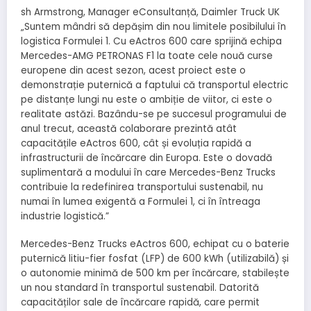
sh Armstrong, Manager eConsultanță, Daimler Truck UK
„Suntem mândri să depășim din nou limitele posibilului în
logistica Formulei 1. Cu eActros 600 care sprijină echipa
Mercedes-AMG PETRONAS F1 la toate cele nouă curse
europene din acest sezon, acest proiect este o
demonstrație puternică a faptului că transportul electric
pe distanțe lungi nu este o ambiție de viitor, ci este o
realitate astăzi. Bazându-se pe succesul programului de
anul trecut, această colaborare prezintă atât
capacitățile eActros 600, cât și evoluția rapidă a
infrastructurii de încărcare din Europa. Este o dovadă
suplimentară a modului în care Mercedes-Benz Trucks
contribuie la redefinirea transportului sustenabil, nu
numai în lumea exigentă a Formulei 1, ci în întreaga
industrie logistică.”
Mercedes-Benz Trucks eActros 600, echipat cu o baterie
puternică litiu-fier fosfat (LFP) de 600 kWh (utilizabilă) și
o autonomie minimă de 500 km per încărcare, stabilește
un nou standard în transportul sustenabil. Datorită
capacităților sale de încărcare rapidă, care permit