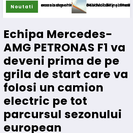
anism permanent
ea deschiderii procedurii de insolvență
DKV Mobility și Shell își extind parteneriatu
Noutati
Echipa Mercedes-
AMG PETRONAS F1 va
deveni prima de pe
grila de start care va
folosi un camion
electric pe tot
parcursul sezonului
european