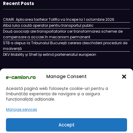
Recent Posts
CNAIR: Aplicarea tarifelor TollRo va începe la 1 octombrie 2026
Alba Iulia caută operator pentru transportul public
Două asociații ale transportatorilor cer transformarea schemei de
compensare a accizei în mecanism permanent
STB a depus la Tribunalul București cererea deschiderii procedurii de
insolvență
DKV Mobility și Shell își extind parteneriatul european
Manage Consent
Cookie Policy (EU)
Ce este un cookie si cum se poate dezactiva
Politica de confidentialitate
Despre noi
Această pagină web folosește cookie-uri pentru a
Copyright © 2024 by E-CAMION.RO MEDIA Toate drepturile sunt rezervate |
îmbunătăți experiența de navigare și a asigura
Powered By
SpiceThemes
funcționalițăți adiționale.
Manage services
Accept