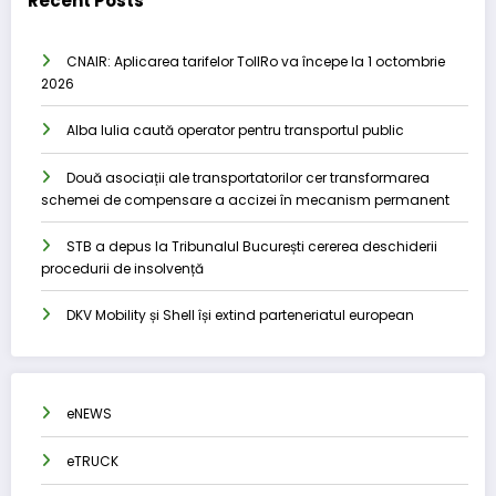
Recent Posts
CNAIR: Aplicarea tarifelor TollRo va începe la 1 octombrie
2026
Alba Iulia caută operator pentru transportul public
Două asociații ale transportatorilor cer transformarea
schemei de compensare a accizei în mecanism permanent
STB a depus la Tribunalul București cererea deschiderii
procedurii de insolvență
DKV Mobility și Shell își extind parteneriatul european
eNEWS
eTRUCK