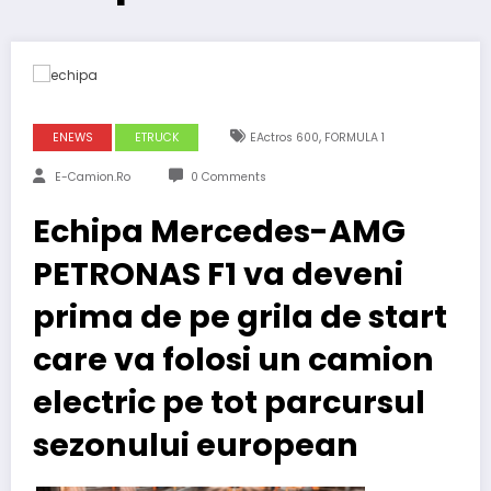
,
ENEWS
ETRUCK
EActros 600
FORMULA 1
E-Camion.ro
0 Comments
Echipa Mercedes-AMG
PETRONAS F1 va deveni
prima de pe grila de start
care va folosi un camion
electric pe tot parcursul
sezonului european