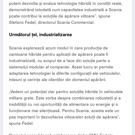
putem dezvolta și evalua tehnologia hibridă în condiții reale,
demonstrând totodată cum capacitatea industrială a Scania
poate contribui la soluțiile de apărare viitoare”, spune
Stefano Fedel, directorul Scania Commercial.
Următorul țel, industrializarea
Scania explorează acum modul în care producția de
camioane hibride pentru aplicații de apărare poate fi
industrializată, cu scopul de a face din soluție parte a
sistemului modular al companiei. Acest lucru ar permite
adaptarea tehnologiei la diferite configurații ale vehiculelor,
misiuni și cerințe ale clienților din domeniul apărării.
„Vedem un potențial clar pentru soluțiile hibride în vehiculele
militare grele. Este vorba despre combinarea robusteții și a
mobilității cu noi oportunități de alimentare cu energie și o
funcționare mai silențioasă. Pentru Scania, acesta este un
pas important în dezvoltarea viitoarelor soluții de apărare”,
spune Fedel.