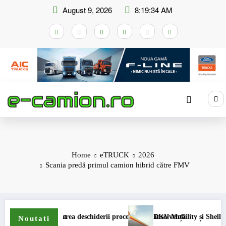
Skip
August 9, 2026
8:19:35 AM
to
content
Home
eTRUCK
2026
Scania predă primul camion hibrid către FMV
t
ea deschiderii procedurii de insolvență
DKV Mobility și Shell își extind parteneriat
Noutati