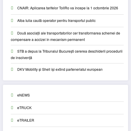
CNAIR: Aplicarea tarifelor TollRo va începe la 1 octombrie 2026
Alba Iulia caută operator pentru transportul public
Două asociații ale transportatorilor cer transformarea schemei de
compensare a accizei în mecanism permanent
STB a depus la Tribunalul București cererea deschiderii procedurii
de insolvență
DKV Mobility și Shell își extind parteneriatul european
eNEWS
eTRUCK
eTRAILER