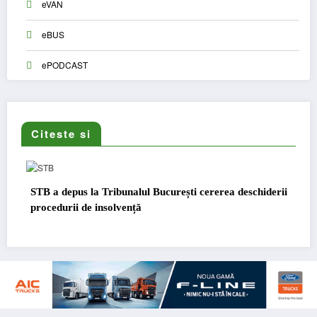
eVAN
eBUS
ePODCAST
Citeste si
STB a depus la Tribunalul București cererea deschiderii
DKV 
procedurii de insolvență