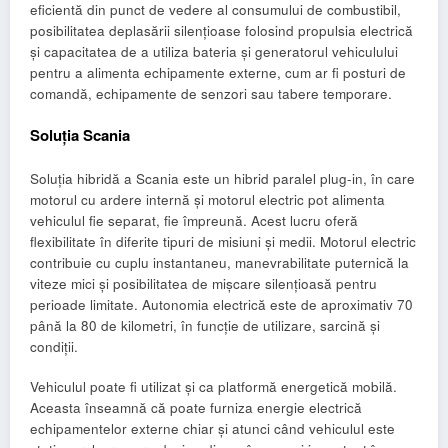
eficientă din punct de vedere al consumului de combustibil,
posibilitatea deplasării silențioase folosind propulsia electrică
și capacitatea de a utiliza bateria și generatorul vehiculului
pentru a alimenta echipamente externe, cum ar fi posturi de
comandă, echipamente de senzori sau tabere temporare.
Soluția Scania
Soluția hibridă a Scania este un hibrid paralel plug-in, în care
motorul cu ardere internă și motorul electric pot alimenta
vehiculul fie separat, fie împreună. Acest lucru oferă
flexibilitate în diferite tipuri de misiuni și medii. Motorul electric
contribuie cu cuplu instantaneu, manevrabilitate puternică la
viteze mici și posibilitatea de mișcare silențioasă pentru
perioade limitate. Autonomia electrică este de aproximativ 70
până la 80 de kilometri, în funcție de utilizare, sarcină și
condiții.
Vehiculul poate fi utilizat și ca platformă energetică mobilă.
Aceasta înseamnă că poate furniza energie electrică
echipamentelor externe chiar și atunci când vehiculul este