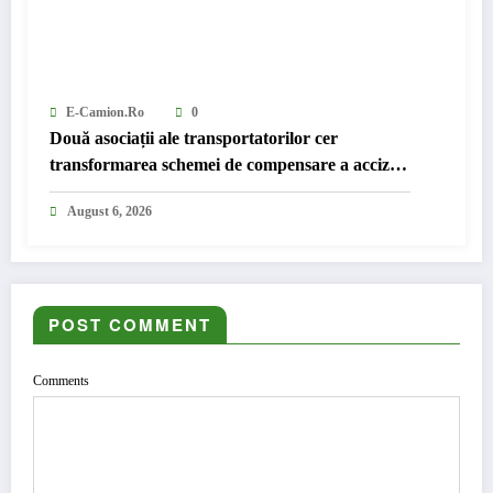
E-Camion.ro
0
Două asociații ale transportatorilor cer
transformarea schemei de compensare a accizei
în mecanism permanent
August 6, 2026
POST COMMENT
Comments