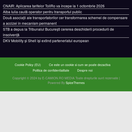
CNAIR: Aplicarea tarifelor TollRo va începe la 1 octombrie 2026
Alba Iulia caută operator pentru transportul public
Două asociații ale transportatorilor cer transformarea schemei de compensare
a accizei în mecanism permanent
STB a depus la Tribunalul București cererea deschiderii procedurii de
insolvență
DKV Mobility și Shell își extind parteneriatul european
Cookie Policy (EU)
Ce este un cookie si cum se poate dezactiva
Politica de confidentialitate
Despre noi
Copyright © 2024 by E-CAMION.RO MEDIA Toate drepturile sunt rezervate |
Powered By
SpiceThemes