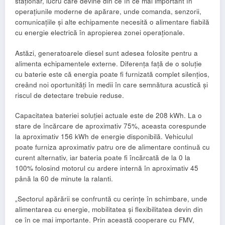
staționar, lucru care devine din ce în ce mai important în
operațiunile moderne de apărare, unde comanda, senzorii,
comunicațiile și alte echipamente necesită o alimentare fiabilă
cu energie electrică în apropierea zonei operaționale.
Astăzi, generatoarele diesel sunt adesea folosite pentru a
alimenta echipamentele externe. Diferența față de o soluție
cu baterie este că energia poate fi furnizată complet silențios,
creând noi oportunități în medii în care semnătura acustică și
riscul de detectare trebuie reduse.
Capacitatea bateriei soluției actuale este de 208 kWh. La o
stare de încărcare de aproximativ 75%, aceasta corespunde
la aproximativ 156 kWh de energie disponibilă. Vehiculul
poate furniza aproximativ patru ore de alimentare continuă cu
curent alternativ, iar bateria poate fi încărcată de la 0 la
100% folosind motorul cu ardere internă în aproximativ 45
până la 60 de minute la ralanti.
„Sectorul apărării se confruntă cu cerințe în schimbare, unde
alimentarea cu energie, mobilitatea și flexibilitatea devin din
ce în ce mai importante. Prin această cooperare cu FMV,