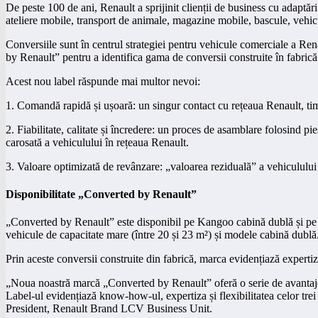
De peste 100 de ani, Renault a sprijinit clienții de business cu adaptări 
ateliere mobile, transport de animale, magazine mobile, bascule, vehic
Conversiile sunt în centrul strategiei pentru vehicule comerciale a Rena
by Renault” pentru a identifica gama de conversii construite în fabrică
Acest nou label răspunde mai multor nevoi:
1. Comandă rapidă și ușoară: un singur contact cu rețeaua Renault, tim
2. Fiabilitate, calitate și încredere: un proces de asamblare folosind p
carosată a vehiculului în rețeaua Renault.
3. Valoare optimizată de revânzare: „valoarea reziduală” a vehiculului 
Disponibilitate „Converted by Renault”
„Converted by Renault” este disponibil pe Kangoo cabină dublă și pe Tr
vehicule de capacitate mare (între 20 și 23 m²) și modele cabină dublă. 
Prin aceste conversii construite din fabrică, marca evidențiază expert
„Noua noastră marcă „Converted by Renault” oferă o serie de avantaje pe
Label-ul evidențiază know-how-ul, expertiza și flexibilitatea celor tr
President, Renault Brand LCV Business Unit.