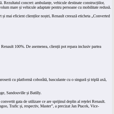
scă. Rezultatul concret: ambulanțe, vehicule destinate construcțiilor,
e volum mare și vehicule adaptate pentru persoane cu mobilitate redusă.
t și mai eficient clienților noștri, Renault creează eticheta „Converted
ție Renault 100%. De asemenea, clienții pot repara inclusiv partea
oserii cu platformă coborâtă, basculante cu o singură și triplă axă,
ge, Sandouville și Batilly.
vertit gata de utilizare ce are sprijinul deplin al rețelei Renault.
oo, Trafic și, respectiv, Master”, a precizat Jan Ptacek, Vice-