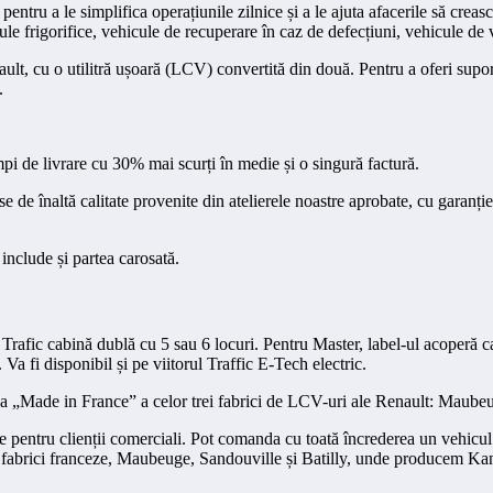
pentru a le simplifica operațiunile zilnice și a le ajuta afacerile să crea
ule frigorifice, vehicule de recuperare în caz de defecțiuni, vehicule d
ult, cu o utilitră ușoară (LCV) convertită din două. Pentru a oferi supor
.
pi de livrare cu 30% mai scurți în medie și o singură factură.
iese de înaltă calitate provenite din atelierele noastre aprobate, cu garan
include și partea carosată.
afic cabină dublă cu 5 sau 6 locuri. Pentru Master, label-ul acoperă car
Va fi disponibil și pe viitorul Traffic E-Tech electric.
iza „Made in France” a celor trei fabrici de LCV-uri ale Renault: Maubeu
ntru clienții comerciali. Pot comanda cu toată încrederea un vehicul con
ei fabrici franceze, Maubeuge, Sandouville și Batilly, unde producem Kang