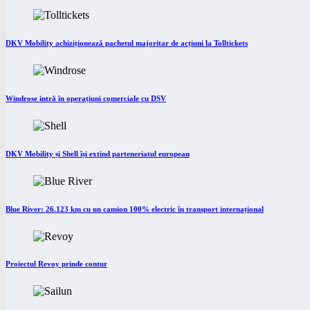
DKV Mobility achiziționează pachetul majoritar de acțiuni la Tolltickets
Windrose intră în operațiuni comerciale cu DSV
DKV Mobility și Shell își extind parteneriatul european
Blue River: 26.123 km cu un camion 100% electric în transport internațional
Proiectul Revoy prinde contur