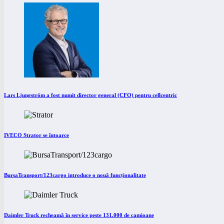
Lars Ljungström a fost numit director general (CFO) pentru cellcentric
IVECO Strator se întoarce
BursaTransport/123cargo introduce o nouă funcționalitate
Daimler Truck recheamă în service peste 131.000 de camioane