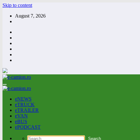
Skip to content
August 7, 2026
eNEWS
eTRUCK
eTRAILER
eVAN
eBUS
ePODCAST