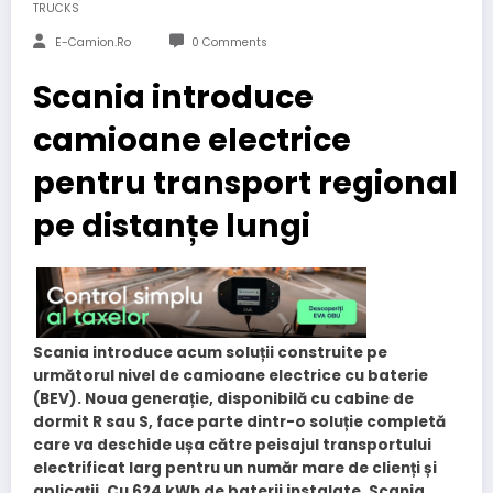
TRUCKS
E-Camion.ro
0 Comments
Scania introduce
camioane electrice
pentru transport regional
pe distanțe lungi
Scania introduce acum soluții construite pe
următorul nivel de camioane electrice cu baterie
(BEV). Noua generație, disponibilă cu cabine de
dormit R sau S, face parte dintr-o soluție completă
care va deschide ușa către peisajul transportului
electrificat larg pentru un număr mare de clienți și
aplicații. Cu 624 kWh de baterii instalate, Scania