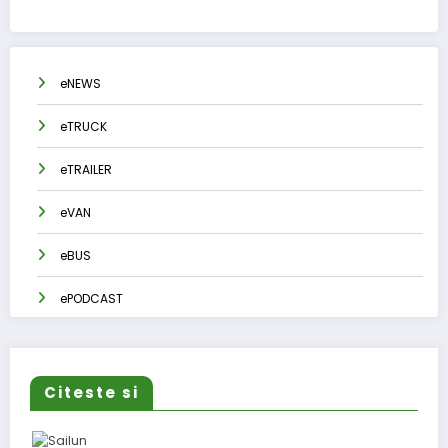
eNEWS
eTRUCK
eTRAILER
eVAN
eBUS
ePODCAST
Citeste si