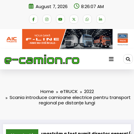
Skip
August 7, 2026
8:26:08 AM
to
content
Home
eTRUCK
2022
Scania introduce camioane electrice pentru transport
regional pe distanțe lungi
ngström a fost numit director general (CFO) pentru cellcentri
IVECO Strat