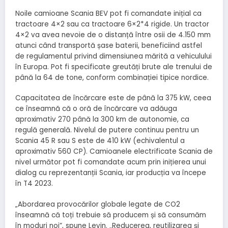
Noile camioane Scania BEV pot fi comandate inițial ca
tractoare 4×2 sau ca tractoare 6×2*4 rigide. Un tractor
4×2 va avea nevoie de o distanță între osii de 4.150 mm
atunci când transportă șase baterii, beneficiind astfel
de regulamentul privind dimensiunea mărită a vehiculului
în Europa. Pot fi specificate greutăți brute ale trenului de
până la 64 de tone, conform combinației tipice nordice.
Capacitatea de încărcare este de până la 375 kW, ceea
ce înseamnă că o oră de încărcare va adăuga
aproximativ 270 până la 300 km de autonomie, ca
regulă generală. Nivelul de putere continuu pentru un
Scania 45 R sau S este de 410 kW (echivalentul a
aproximativ 560 CP). Camioanele electrificate Scania de
nivel următor pot fi comandate acum prin inițierea unui
dialog cu reprezentanții Scania, iar producția va începe
în T4 2023.
„Abordarea provocărilor globale legate de CO2
înseamnă că toți trebuie să producem și să consumăm
în moduri noi”, spune Levin. „Reducerea, reutilizarea și