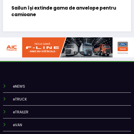
 extinde gama de anvelope pentru
Lars Ljungström
(CFO) pentru ce
eNEWS
eTRUCK
eTRAILER
eVAN