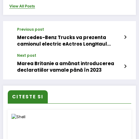
View All Posts
Previous post
Mercedes-Benz Trucks va prezenta
camionul electric eActros LongHaul
pentru transport pe distanțe lungi în
Next post
septembrie
Marea Britanie a amânat introducerea
declaratiilor vamale până în 2023
CITESTE SI