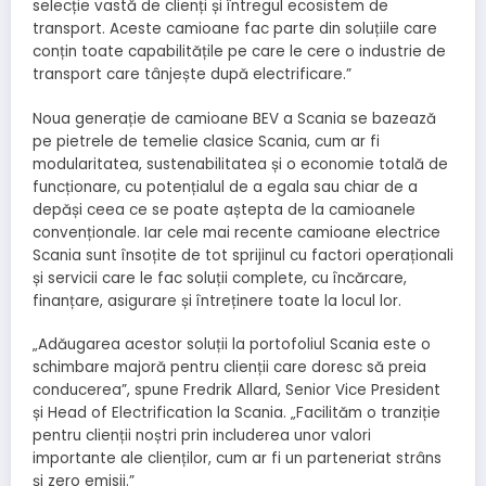
selecție vastă de clienți și întregul ecosistem de
transport. Aceste camioane fac parte din soluțiile care
conțin toate capabilitățile pe care le cere o industrie de
transport care tânjește după electrificare.”
Noua generație de camioane BEV a Scania se bazează
pe pietrele de temelie clasice Scania, cum ar fi
modularitatea, sustenabilitatea și o economie totală de
funcționare, cu potențialul de a egala sau chiar de a
depăși ceea ce se poate aștepta de la camioanele
convenționale. Iar cele mai recente camioane electrice
Scania sunt însoțite de tot sprijinul cu factori operaționali
și servicii care le fac soluții complete, cu încărcare,
finanțare, asigurare și întreținere toate la locul lor.
„Adăugarea acestor soluții la portofoliul Scania este o
schimbare majoră pentru clienții care doresc să preia
conducerea”, spune Fredrik Allard, Senior Vice President
și Head of Electrification la Scania. „Facilităm o tranziție
pentru clienții noștri prin includerea unor valori
importante ale clienților, cum ar fi un parteneriat strâns
și zero emisii.”