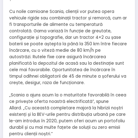
Cu noile camioane Scania, clienții vor putea opera
vehicule rigide sau combinații tractor și remorcă, cum ar
fi transporturile de alimente cu temperatură
controlată. Gama variază în funcție de greutate,
configurație și topografie, dar un tractor 4×2 cu șase
baterii se poate aștepta la până la 350 km între fiecare
încărcare, cu o viteză medie de 80 km/h pe
autostrăzi. Rutele fixe care asigură încărcarea
planificată la depozitul de acasă sau la destinație sunt
cele mai favorabile. Oportunitatea de încărcare în
timpul odihnei obligatorii de 45 de minute a șoferului va
crește, desigur, raza de funcționare.
„Scania a ajuns acum la o maturitate favorabilă în ceea
ce privește oferta noastră electrificată”, spune
Allard. „Cu această completare majoră la hibrizii noștri
existenți și la BEV-urile pentru distribuția urbană pe care
le-am introdus în 2020, putem oferi acum un portofoliu
durabil și cu mai multe fațete de soluții cu zero emisii
pentru clienții noștri.”