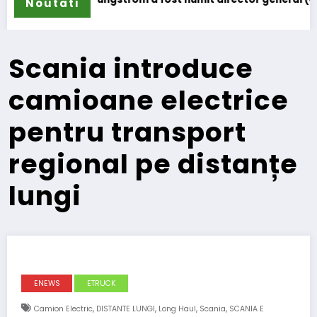
Noutati
Scania introduce
camioane electrice
pentru transport
regional pe distanțe
lungi
ENEWS
ETRUCK
,
,
,
,
Camion Electric
DISTANTE LUNGI
Long Haul
Scania
SCANIA E