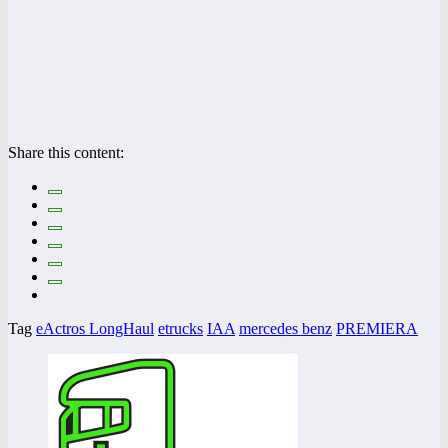
Share this content:
Tag
eActros LongHaul
etrucks
IAA
mercedes benz
PREMIERA