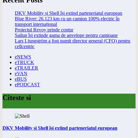
Recent Posts
DKV Mobility și Shell își extind parteneriatul european
Blue River: 26.123 km cu un camion 100% electric în
transport internațional
Proiectul Revoy prinde contur
Sailun își extinde gama de anvelope pentru camioane
Lars Ljungström a fost numit director general (CFO) pentru
cellcentric
eNEWS
eTRUCK
eTRAILER
eVAN
eBUS
ePODCAST
Citeste si
DKV Mobility și Shell își extind parteneriatul european