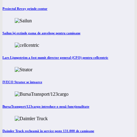
Proiectul Revoy prinde contur
Sailun își extinde gama de anvelope pentru camioane
Lars Ljungström a fost numit director general (CFO) pentru cellcentric
IVECO Strator se întoarce
BursaTransport/123cargo introduce o nouă funcționalitate
Daimler Truck recheamă în service peste 131.000 de camioane