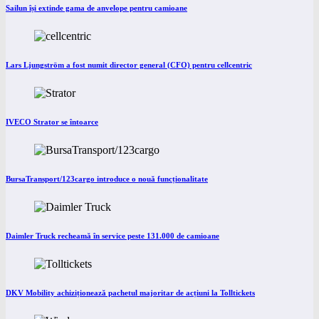
Sailun își extinde gama de anvelope pentru camioane
Lars Ljungström a fost numit director general (CFO) pentru cellcentric
IVECO Strator se întoarce
BursaTransport/123cargo introduce o nouă funcționalitate
Daimler Truck recheamă în service peste 131.000 de camioane
DKV Mobility achiziționează pachetul majoritar de acțiuni la Tolltickets