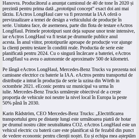
Hanovra. Producătorul a anunțat camionul de 40 de tone în 2020 și
prezintă pentru prima dată „prototipul concept” exact doi ani mai
târziu. EActros LongHaul care va fi prezentat la IAA oferă o
previzualizare a temei de design a vehiculului de producție în
serie. Unitatea face, de asemenea, parte din flota de testare eActros
LongHaul. Primele prototipuri sunt deja supuse unor teste intensive,
iar eActros LongHaul va fi testat pe drumurile publice anul
acesta. În anul viitor, prototipurile aproape de producție vor ajunge
la clienți pentru testare în conditii reale. Productia de serie este
planificată pentru 2024. Cu o singură încărcare a bateriei, eActros
LongHaul va avea o autonomie de aproximativ 500 de kilometri.
Pe lângă eActros LongHaul, Mercedes-Benz Trucks va prezenta noi
camioane electrice cu baterie la IAA. eActros pentru transportul de
distribuție a intrat în producția de serie la uzina din Wörth in
octombrie 2021. eEconic pentru uz municipal va urma în
iulie. Mercedes-Benz Trucks urmărește obiectivul de a crește
proporția de vehicule noi neutre la nivel local în Europa la peste
50% până în 2030.
Karin Rådström, CEO Mercedes-Benz Trucks: „Electrificarea
transportului greu pe distanțe lungi este următoarea piatră de hotar
pe drumul nostru către neutralitatea CO2. eActros LongHaul este un
vehicul electric cu baterii care este planificat să fie fezabil din punct
de vedere economic pentru clienții noștri. Eu și echipa mea așteptăm