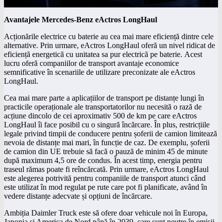
Avantajele Mercedes-Benz eActros LongHaul
Acționările electrice cu baterie au cea mai mare eficiență dintre cele
alternative. Prin urmare, eActros LongHaul oferă un nivel ridicat de
eficiență energetică cu unitatea sa pur electrică pe baterie. Acest
lucru oferă companiilor de transport avantaje economice
semnificative în scenariile de utilizare preconizate ale eActros
LongHaul.
Cea mai mare parte a aplicațiilor de transport pe distanțe lungi în
practicile operaționale ale transportatorilor nu necesită o rază de
acțiune dincolo de cei aproximativ 500 de km pe care eActros
LongHaul îi face posibil cu o singură încărcare. În plus, restricțiile
legale privind timpii de conducere pentru șoferii de camion limitează
nevoia de distanțe mai mari, în funcție de caz. De exemplu, șoferii
de camion din UE trebuie să facă o pauză de minim 45 de minute
după maximum 4,5 ore de condus. În acest timp, energia pentru
traseul rămas poate fi reîncărcată. Prin urmare, eActros LongHaul
este alegerea potrivită pentru companiile de transport atunci când
este utilizat în mod regulat pe rute care pot fi planificate, având în
vedere distanțe adecvate și opțiuni de încărcare.
Ambiția Daimler Truck este să ofere doar vehicule noi în Europa,
Japonia și America de Nord până în 2039, care sunt neutre în emisii