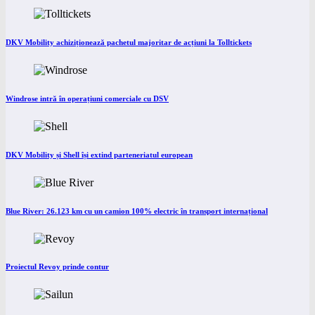
DKV Mobility achiziționează pachetul majoritar de acțiuni la Tolltickets
Windrose intră în operațiuni comerciale cu DSV
DKV Mobility și Shell își extind parteneriatul european
Blue River: 26.123 km cu un camion 100% electric în transport internațional
Proiectul Revoy prinde contur