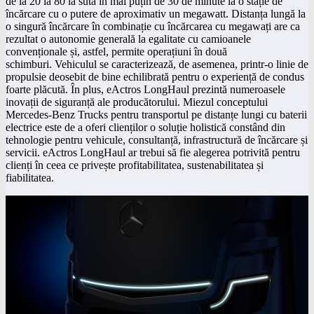
de la 20 la 80 la sută în mai puțin de 30 de minute la o stație de
încărcare cu o putere de aproximativ un megawatt. Distanța lungă la
o singură încărcare în combinație cu încărcarea cu megawați are ca
rezultat o autonomie generală la egalitate cu camioanele
convenționale și, astfel, permite operațiuni în două
schimburi. Vehiculul se caracterizează, de asemenea, printr-o linie de
propulsie deosebit de bine echilibrată pentru o experiență de condus
foarte plăcută. În plus, eActros LongHaul prezintă numeroasele
inovații de siguranță ale producătorului. Miezul conceptului
Mercedes-Benz Trucks pentru transportul pe distanțe lungi cu baterii
electrice este de a oferi clienților o soluție holistică constând din
tehnologie pentru vehicule, consultanță, infrastructură de încărcare și
servicii. eActros LongHaul ar trebui să fie alegerea potrivită pentru
clienți în ceea ce privește profitabilitatea, sustenabilitatea și
fiabilitatea.