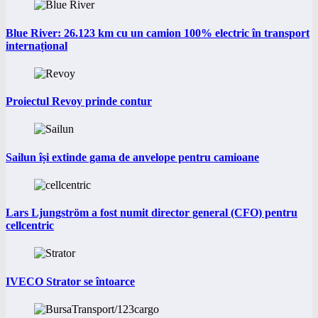
Blue River: 26.123 km cu un camion 100% electric în transport
internațional
Proiectul Revoy prinde contur
Sailun își extinde gama de anvelope pentru camioane
Lars Ljungström a fost numit director general (CFO) pentru
cellcentric
IVECO Strator se întoarce