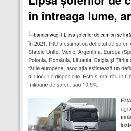
Lipsa șoferilor de 
în întreaga lume, a
În 2021, IRU a estimat că deficitul de șofer
Statele Unite, Mexic, Argentina, Europa (Spa
Polonia, România, Lituania, Belgia și Țările 
țările europene, asociația estimează un defic
din locurile disponibile. Este și mai rău în C
milioane de șoferi, sau 10,5%.
Față
agra
înră
luat