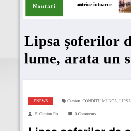
c
e întoarce
BursaTransport/123cargo introduce o 
Noutati
Lipsa șoferilor 
lume, arata un 
,
,
ENEWS
Camion
CONDITII MUNCA
LIPSA
E-Camion.ro
0 Comments