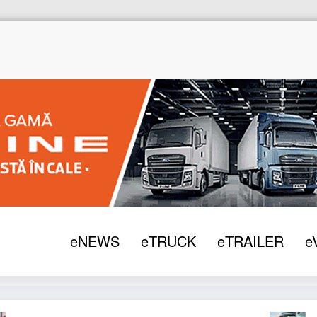
e
eNEWS
2022
Lipsa șoferilor de camion se înră
eNEWS
eTRUCK
eTRAILER
e