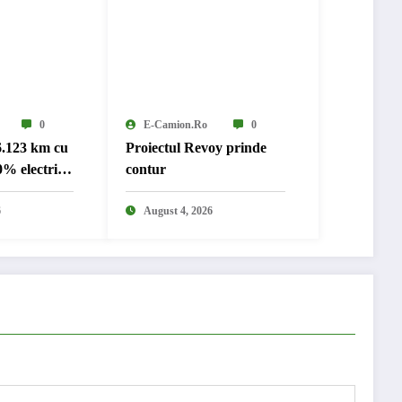
0
E-Camion.ro
0
6.123 km cu
Proiectul Revoy prinde
% electric
contur
nternațional
6
August 4, 2026