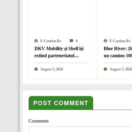
E-Camion.ro
0
E-Camion.ro
DKV Mobility și Shell își
Blue River: 2
extind parteneriatul
un camion 100
european
în transport i
August 5, 2026
August 5, 202
POST COMMENT
Comments