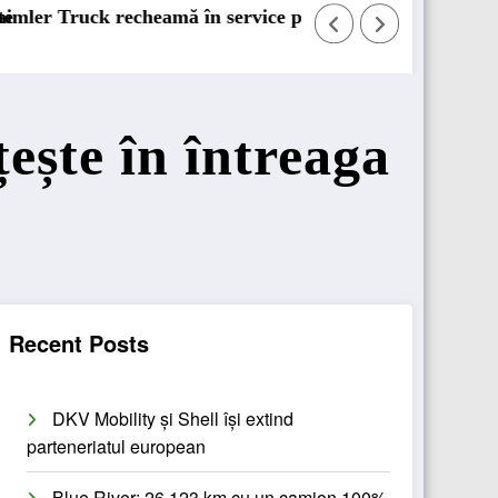
e 131.000 de camioane
DKV Mobility achiziționează pachetul majori
ește în întreaga
Recent Posts
DKV Mobility și Shell își extind
parteneriatul european
Blue River: 26.123 km cu un camion 100%