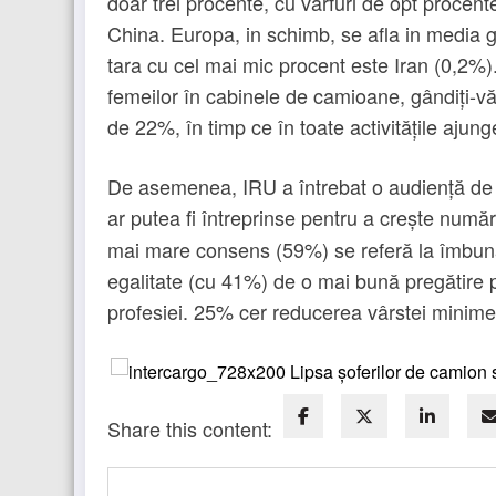
doar trei procente, cu vârfuri de opt procente
China. Europa, in schimb, se afla in media g
tara cu cel mai mic procent este Iran (0,2%)
femeilor în cabinele de camioane, gândiți-vă
de 22%, în timp ce în toate activitățile ajun
De asemenea, IRU a întrebat o audiență de c
ar putea fi întreprinse pentru a crește număr
mai mare consens (59%) se referă la îmbunăt
egalitate (cu 41%) de o mai bună pregătire p
profesiei. 25% cer reducerea vârstei minim
Share this content: