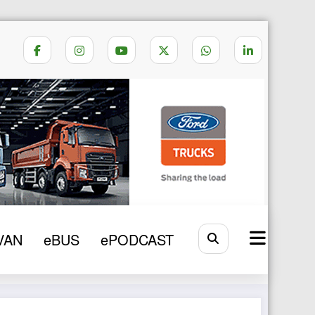
utățește în întreaga lume, arata un studiu IRU
VAN
eBUS
ePODCAST