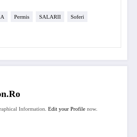
SA
Permis
SALARII
Soferi
on.ro
aphical Information.
Edit your Profile
now.