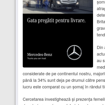
șome
atra
dete
Brit
grav
tend
Din 
actu
au s
medi
considerate de pe continentul nostru, majorit
până la 34% sunt deja pe drumul către pensi
lucru este comparat cu un șomaj în rândul t
Cercetarea investighează și prezența femeilor