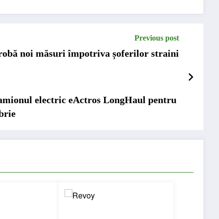
Previous post
robă noi măsuri împotriva șoferilor straini
amionul electric eActros LongHaul pentru
brie