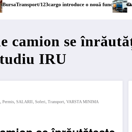
nouă funcționalitate
Daimler Truck recheamă în service pest
de camion se înrăutăț
studiu IRU
,
,
,
,
,
Permis
SALARII
Soferi
Transport
VARSTA MINIMA