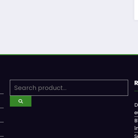
R
D
e
B
î
S