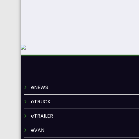
eNEWS
eTRUCK
eTRAILER
eVAN