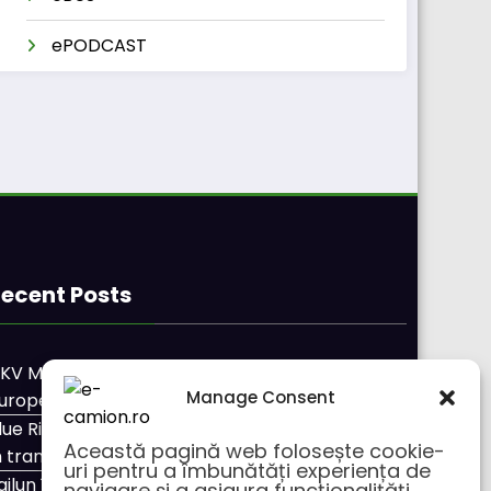
ePODCAST
ecent Posts
KV Mobility și Shell își extind parteneriatul
Manage Consent
uropean
lue River: 26.123 km cu un camion 100% electric
Această pagină web folosește cookie-
n transport internațional
uri pentru a îmbunătăți experiența de
ailun își extinde gama de anvelope pentru
navigare și a asigura funcționalițăți