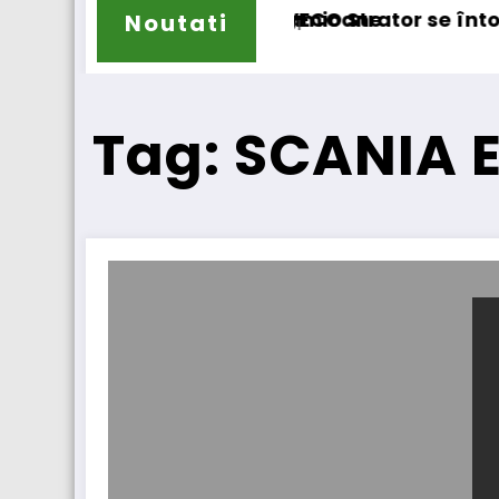
anvelope pentru camioane
IVECO Strator se întoarce
Noutati
Tag: SCANIA 