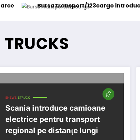
BursaTransport/123cargo introduce o nouă fun
D
E TRUCKS
ENEWS
ETRUCK
Scania introduce camioane
electrice pentru transport
regional pe distanțe lungi