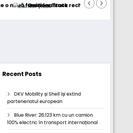
cționalitate
aimler Truck recheamă în service peste 131.00
DKV 
Recent Posts
DKV Mobility și Shell își extind
parteneriatul european
Blue River: 26.123 km cu un camion
100% electric în transport internațional