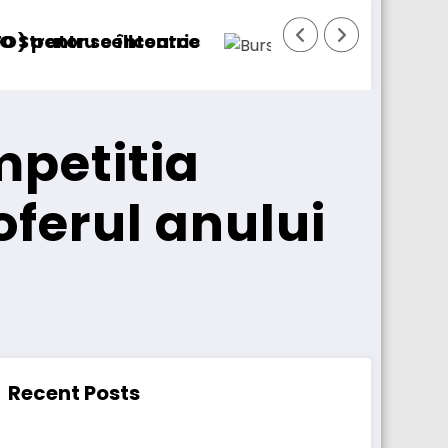
BursaTransport/123cargo introduce o nouă f
mpetitia
oferul anului
Recent Posts