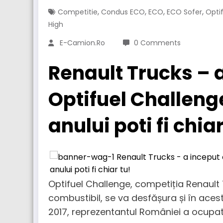
,
,
,
,
Competitie
Condus ECO
ECO
ECO Sofer
Opti
High
E-Camion.ro
0 Comments
Renault Trucks – 
Optifuel Challenge
anului poti fi chiar
Optifuel Challenge, competiția Renault
combustibil, se va desfășura și în aces
2017, reprezentantul României a ocupat l