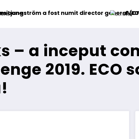
 director general (CFO) pentru cellcentric
IVECO Strator se întoarce
s – a inceput co
lenge 2019. ECO s
u!