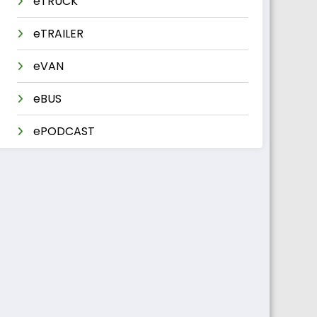
eTRUCK
eTRAILER
eVAN
eBUS
ePODCAST