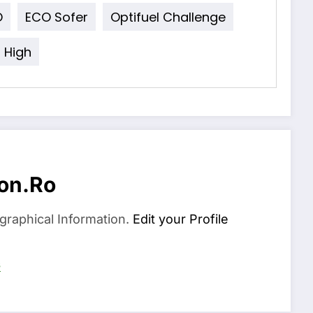
O
ECO Sofer
Optifuel Challenge
 High
on.ro
graphical Information.
Edit your Profile
s