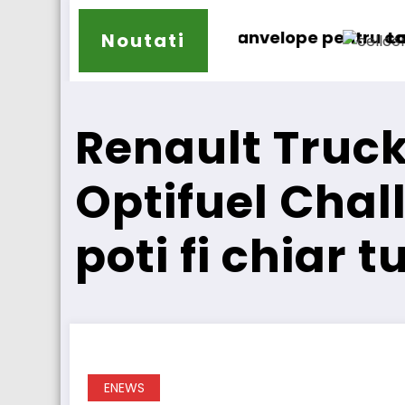
de anvelope pentru camioane
Lars Ljungström a fost numit
Noutati
Renault Truck
Optifuel Chal
poti fi chiar t
ENEWS