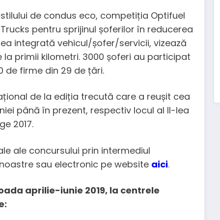
stilului de condus eco, competiția Optifuel
ucks pentru sprijinul șoferilor în reducerea
a integrată vehicul/șofer/servicii, vizează
a primii kilometri. 3000 șoferi au participat
 de firme din 29 de țări.
onal de la ediția trecută care a reușit cea
 până în prezent, respectiv locul al II-lea
ge 2017.
nale ale concursului prin intermediul
e noastre sau electronic pe website
aici
.
ioada aprilie-iunie 2019, la centrele
e: