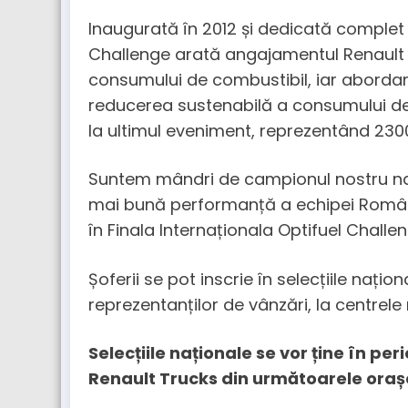
Inaugurată în 2012 și dedicată complet 
Challenge arată angajamentul Renault Tr
consumului de combustibil, iar abordare
reducerea sustenabilă a consumului de l
la ultimul eveniment, reprezentând 2300
Suntem mândri de campionul nostru nați
mai bună performanță a echipei României
în Finala Internaționala Optifuel Challen
Șoferii se pot inscrie în selecțiile națio
reprezentanților de vânzări, la centrel
Selecțiile naționale se vor ține în per
Renault Trucks din următoarele oraș