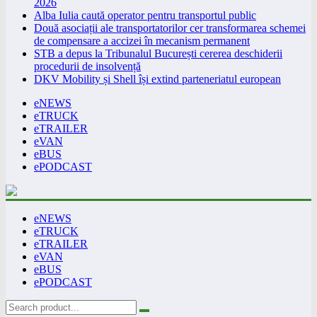
2026
Alba Iulia caută operator pentru transportul public
Două asociații ale transportatorilor cer transformarea schemei
de compensare a accizei în mecanism permanent
STB a depus la Tribunalul București cererea deschiderii
procedurii de insolvență
DKV Mobility și Shell își extind parteneriatul european
eNEWS
eTRUCK
eTRAILER
eVAN
eBUS
ePODCAST
eNEWS
eTRUCK
eTRAILER
eVAN
eBUS
ePODCAST