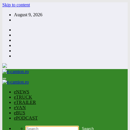
Skip to content
August 9, 2026
eNEWS
eTRUCK
eTRAILER
eVAN
eBUS
ePODCAST