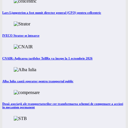
Lars Ljungström a fost numit director general (CFO) pentru cellcentric
IVECO Strator se întoarce
CNAIR: Aplicarea tarifelor TollRo va începe la 1 octombrie 2026
Alba Iulia caută operator pentru transportul public
Două asociații ale transportatorilor cer transformarea schemei de compensare a accizei
în mecanism permanent