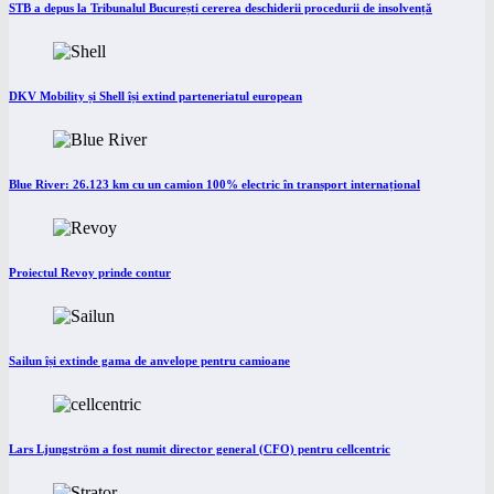
STB a depus la Tribunalul București cererea deschiderii procedurii de insolvență
DKV Mobility și Shell își extind parteneriatul european
Blue River: 26.123 km cu un camion 100% electric în transport internațional
Proiectul Revoy prinde contur
Sailun își extinde gama de anvelope pentru camioane
Lars Ljungström a fost numit director general (CFO) pentru cellcentric