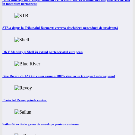
Două asociații ale transportatorilor cer transformarea schemei de compensare a accizei
în mecanism permanent
STB a depus la Tribunalul București cererea deschiderii procedurii de insolvență
DKV Mobility și Shell își extind parteneriatul european
Blue River: 26.123 km cu un camion 100% electric în transport internațional
Proiectul Revoy prinde contur
Sailun își extinde gama de anvelope pentru camioane