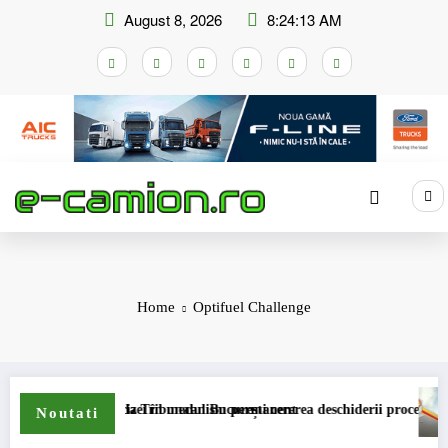
Skip
August 8, 2026
8:24:14 AM
to
content
Home
Optifuel Challenge
mpensare a accizei în mecanism permanent
STB a depus la Tribunalul București cererea deschiderii procedurii de inso
DKV 
Noutati