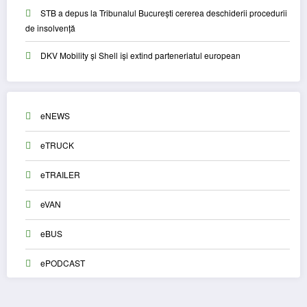
STB a depus la Tribunalul București cererea deschiderii procedurii
de insolvență
DKV Mobility și Shell își extind parteneriatul european
eNEWS
eTRUCK
eTRAILER
eVAN
eBUS
ePODCAST