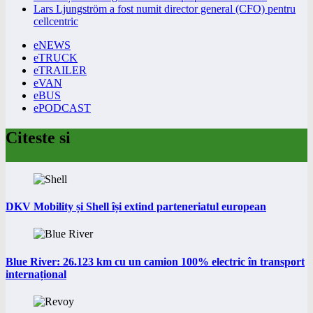
Lars Ljungström a fost numit director general (CFO) pentru
cellcentric
eNEWS
eTRUCK
eTRAILER
eVAN
eBUS
ePODCAST
Citeste si
DKV Mobility și Shell își extind parteneriatul european
Blue River: 26.123 km cu un camion 100% electric în transport
internațional