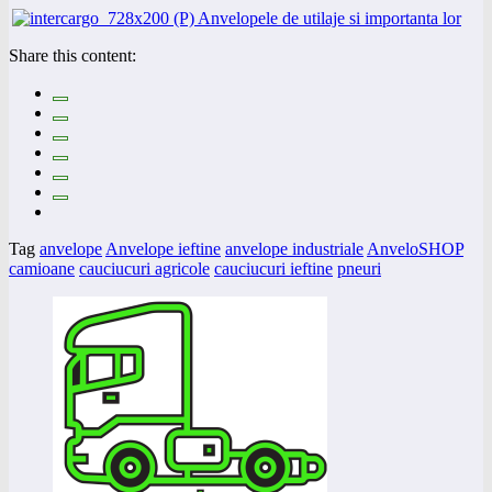
Share this content:
Tag
anvelope
Anvelope ieftine
anvelope industriale
AnveloSHOP
camioane
cauciucuri agricole
cauciucuri ieftine
pneuri