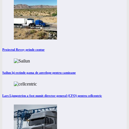
Proiectul Revoy prinde contur
Sailun își extinde gama de anvelope pentru camioane
Lars Ljungström a fost numit director general (CFO) pentru cellcentric