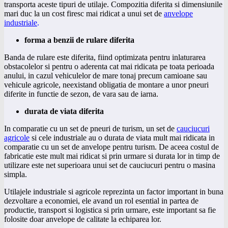
transporta aceste tipuri de utilaje. Compozitia diferita si dimensiunile
mari duc la un cost firesc mai ridicat a unui set de
anvelope
industriale
.
forma a benzii de rulare diferita
Banda de rulare este diferita, fiind optimizata pentru inlaturarea
obstacolelor si pentru o aderenta cat mai ridicata pe toata perioada
anului, in cazul vehiculelor de mare tonaj precum camioane sau
vehicule agricole, neexistand obligatia de montare a unor pneuri
diferite in functie de sezon, de vara sau de iarna.
durata de viata diferita
In comparatie cu un set de pneuri de turism, un set de
cauciucuri
agricole
si cele industriale au o durata de viata mult mai ridicata in
comparatie cu un set de anvelope pentru turism. De aceea costul de
fabricatie este mult mai ridicat si prin urmare si durata lor in timp de
utilizare este net superioara unui set de cauciucuri pentru o masina
simpla.
Utilajele industriale si agricole reprezinta un factor important in buna
dezvoltare a economiei, ele avand un rol esential in partea de
productie, transport si logistica si prin urmare, este important sa fie
folosite doar anvelope de calitate la echiparea lor.