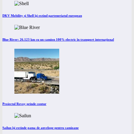
DKV Mobility și Shell își extind parteneriatul european
Blue River: 26.123 km cu un camion 100% electric în transport internațional
Proiectul Revoy prinde contur
Sailun își extinde gama de anvelope pentru camioane