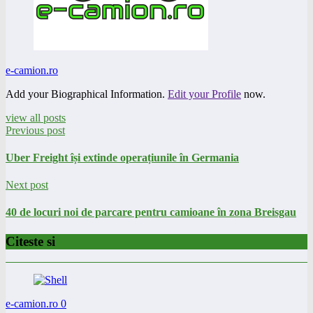
e-camion.ro
Add your Biographical Information.
Edit your Profile
now.
view all posts
Previous post
Uber Freight își extinde operațiunile în Germania
Next post
40 de locuri noi de parcare pentru camioane în zona Breisgau
Citeste si
e-camion.ro
0