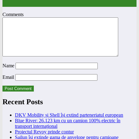
Comments
Name
Email
Recent Posts
DKV Mobility și Shell își extind parteneriatul european
Blue River: 26.123 km cu un camion 100% electric în
transport internațional
Proiectul Revoy prinde contur
Sailun își extinde gama de anvelope pentru camioane