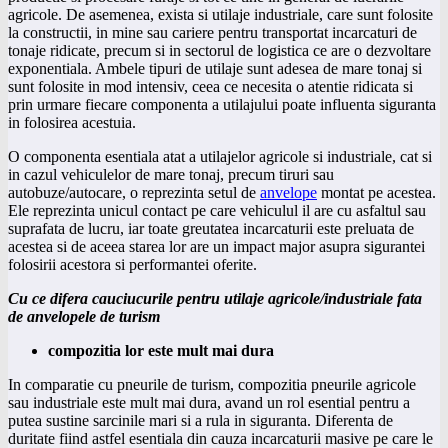
agricole. De asemenea, exista si utilaje industriale, care sunt folosite
la constructii, in mine sau cariere pentru transportat incarcaturi de
tonaje ridicate, precum si in sectorul de logistica ce are o dezvoltare
exponentiala. Ambele tipuri de utilaje sunt adesea de mare tonaj si
sunt folosite in mod intensiv, ceea ce necesita o atentie ridicata si
prin urmare fiecare componenta a utilajului poate influenta siguranta
in folosirea acestuia.
O componenta esentiala atat a utilajelor agricole si industriale, cat si
in cazul vehiculelor de mare tonaj, precum tiruri sau
autobuze/autocare, o reprezinta setul de
anvelope
montat pe acestea.
Ele reprezinta unicul contact pe care vehiculul il are cu asfaltul sau
suprafata de lucru, iar toate greutatea incarcaturii este preluata de
acestea si de aceea starea lor are un impact major asupra sigurantei
folosirii acestora si performantei oferite.
Cu ce difera cauciucurile pentru utilaje agricole/industriale fata
de anvelopele de turism
compozitia lor este mult mai dura
In comparatie cu pneurile de turism, compozitia pneurile agricole
sau industriale este mult mai dura, avand un rol esential pentru a
putea sustine sarcinile mari si a rula in siguranta. Diferenta de
duritate fiind astfel esentiala din cauza incarcaturii masive pe care le