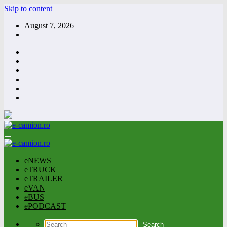
Skip to content
August 7, 2026
eNEWS
eTRUCK
eTRAILER
eVAN
eBUS
ePODCAST