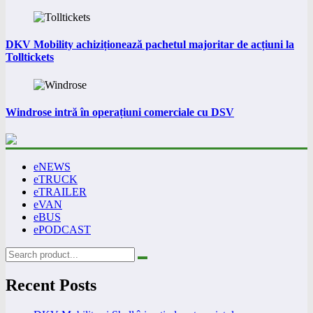
DKV Mobility achiziționează pachetul majoritar de acțiuni la
Tolltickets
Windrose intră în operațiuni comerciale cu DSV
eNEWS
eTRUCK
eTRAILER
eVAN
eBUS
ePODCAST
Recent Posts