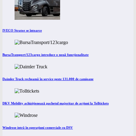
IVECO Strator se întoarce
BursaTransport/123cargo introduce o nouă funcționalitate
Daimler Truck recheamă în service peste 131.000 de camioane
DKV Mobility achiziționează pachetul majoritar de acțiuni la Tolltickets
Windrose intră în operațiuni comerciale cu DSV