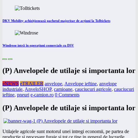
DKV Mobility achiziționează pachetul majoritar de acțiuni la Tolltickets
Windrose intră în operațiuni comerciale cu DSV
(P) Anvelopele de utilaje si importanta lor
eNEWS
eTRAILER
anvelope
,
Anvelope ieftine
,
anvelope
industriale
,
AnveloSHOP
,
camioane
,
cauciucuri agricole
,
cauciucuri
ieftine
,
pneuri
e-camion.ro
0 Comments
(P) Anvelopele de utilaje si importanta lor
Utilajele agricole sunt motorul unei intregi economii, pe partea de
productie si procesare furaje si tot ce tine in general de lucrarile