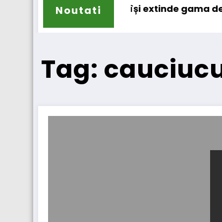
al
ur
Sailun își extinde gama de anvelope
Noutati
Tag: cauciucu