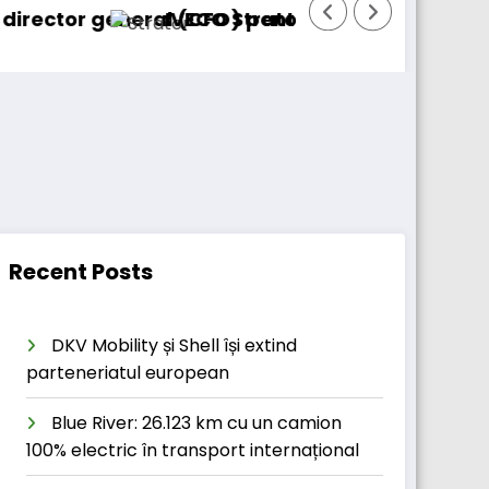
eneral (CFO) pentru cellcentric
IVECO Strator se întoarce
BursaTra
Recent Posts
DKV Mobility și Shell își extind
parteneriatul european
Blue River: 26.123 km cu un camion
100% electric în transport internațional