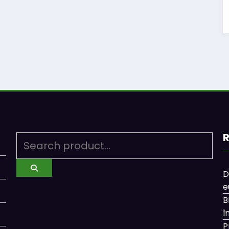
R
D
e
B
î
P