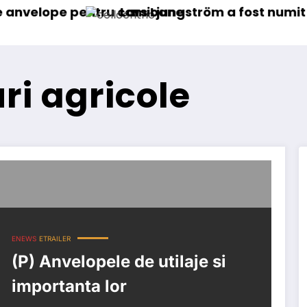
 pentru camioane
Lars Ljungström a fost numit director g
ri agricole
ENEWS
ETRAILER
(P) Anvelopele de utilaje si
importanta lor