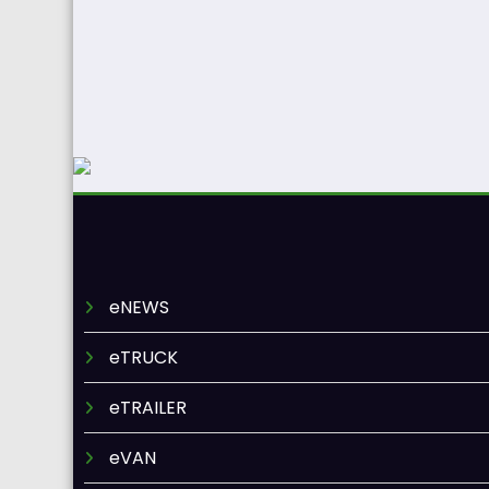
eNEWS
eTRUCK
eTRAILER
eVAN