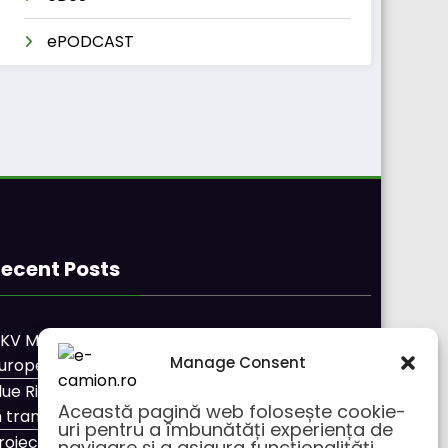
ePODCAST
ecent Posts
KV Mobility și Shell își extind parteneriatul
Manage Consent
uropean
lue River: 26.123 km cu un camion 100% electric
Această pagină web folosește cookie-
n transport internațional
uri pentru a îmbunătăți experiența de
roiectul Revoy prinde contur
navigare și a asigura funcționalițăți