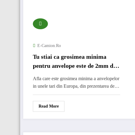
E-Camion.ro
Tu stiai ca grosimea minima
pentru anvelope este de 2mm dar
in unele tari din Europa este de 4
Afla care este grosimea minima a anvelopelor
mm
in unele tari din Europa, din prezentarea de…
Read More