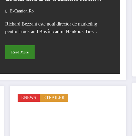
Europa
E-Camion.ro
Richard Bezzant este noul director de marketing
pentru Truck and Bus în cadrul Hankook Tire…
Read More
ENEWS
ETRAILER