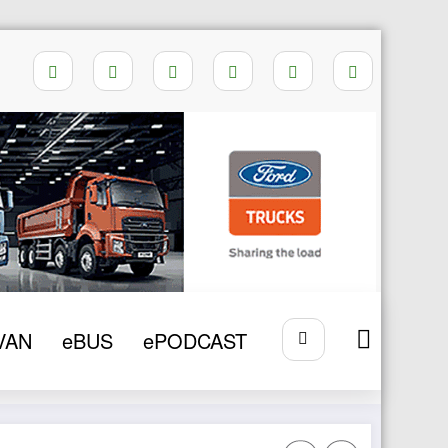
Home
anvelope
VAN
eBUS
ePODCAST