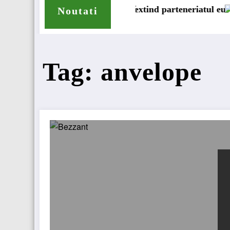
ă
 extind parteneriatul european
Blue River: 26.123 km cu un
Noutati
Tag: anvelope