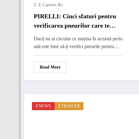
E-Camion.ro
PIRELLI: Cinci sfaturi pentru
verificarea pneurilor care te
ajută să te deplasezi în siguranță
Dacă nu ai circulat cu mașina în această perio
cu mașina
adă este bine să-ți verifici pneurile pentru…
Read More
ENEWS
ETRAILER