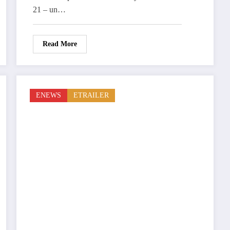
21 – un…
Read More
ENEWS
ETRAILER