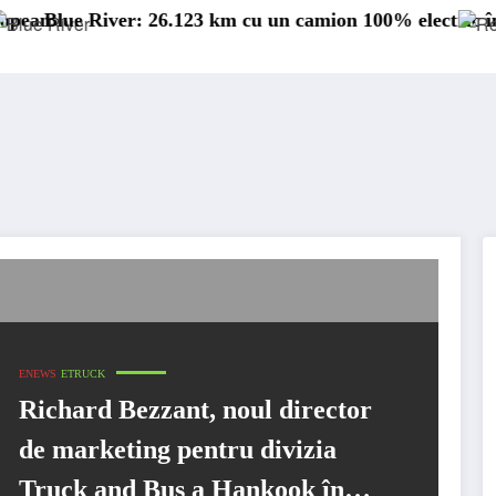
 camion 100% electric în transport internațional
Proiectul Revoy prinde contur
ENEWS
ETRUCK
Richard Bezzant, noul director
de marketing pentru divizia
Truck and Bus a Hankook în