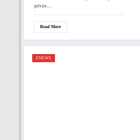
privire…
Read More
ENEWS