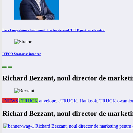
Lars Ljungström a fost numit director general (CFO) pentru cellcentric
IVECO Strator se întoarce
Richard Bezzant, noul director de market
eNEWS
eTRUCK
anvelope
,
eTRUCK
,
Hankook
,
TRUCK
e-camio
Richard Bezzant, noul director de market