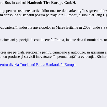
 and Bus în cadrul Hankook Tire Europe GmbH.
op pentru susținerea activităților noastre de marketing în segmentul de
e vom consolida sustenabil poziția pe piața din Europa”, a subliniat J
put cariera în industria anvelopelor în Marea Britanie în 2003, unde s-a 
te cinci ani și poziții de conducere în Franța, înainte de a fi numit dire
reștere pe piața europeană pentru camioane și autobuze, să sprijinim ac
ea, cu produse și servicii inovatoare, în permanență”, a evidențiat Richa