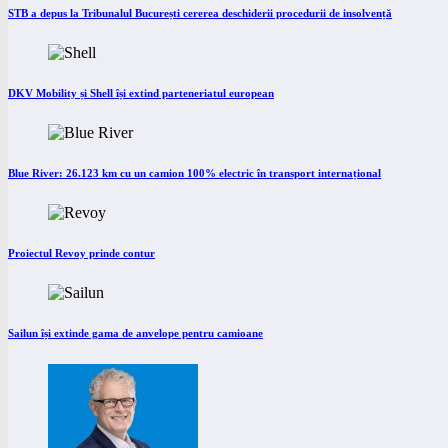
STB a depus la Tribunalul București cererea deschiderii procedurii de insolvență
DKV Mobility și Shell își extind parteneriatul european
Blue River: 26.123 km cu un camion 100% electric în transport internațional
Proiectul Revoy prinde contur
Sailun își extinde gama de anvelope pentru camioane