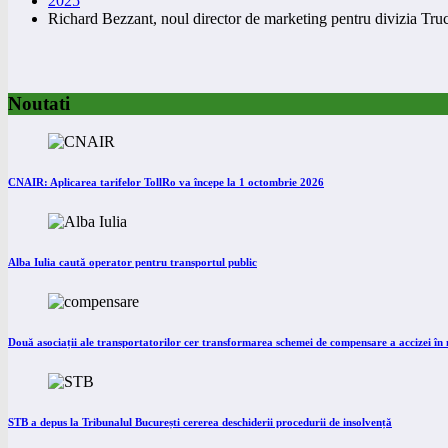
2025
Richard Bezzant, noul director de marketing pentru divizia T
Noutati
CNAIR: Aplicarea tarifelor TollRo va începe la 1 octombrie 2026
Alba Iulia caută operator pentru transportul public
Două asociații ale transportatorilor cer transformarea schemei de compensare a accizei î
STB a depus la Tribunalul București cererea deschiderii procedurii de insolvență