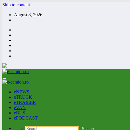
Skip to content
August 8, 2026
eNEWS
eTRUCK
eTRAILER
eVAN
eBUS
ePODCAST