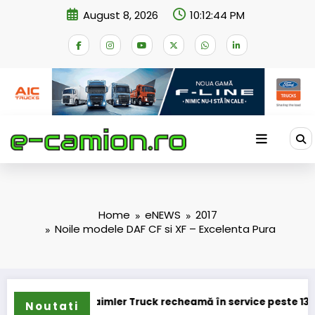
Skip
August 8, 2026
10:12:45 PM
to
content
Home
eNEWS
2017
Noile modele DAF CF si XF – Excelenta Pura
k recheamă în service peste 131.000 de camioane
Noutati