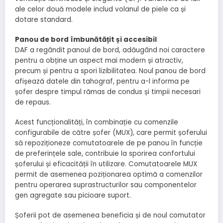
ale celor două modele includ volanul de piele ca și
dotare standard.
Panou de bord îmbunătățit și accesibil
DAF a regândit panoul de bord, adăugând noi caractere
pentru a obține un aspect mai modern și atractiv,
precum și pentru a spori lizibilitatea. Noul panou de bord
afișează datele din tahograf, pentru a-l informa pe
șofer despre timpul rămas de condus și timpii necesari
de repaus.
Acest funcționalități, în combinație cu comenzile
configurabile de către șofer (MUX), care permit șoferului
să repoziționeze comutatoarele de pe panou în funcție
de preferințele sale, contribuie la sporirea confortului
șoferului și eficacității în utilizare. Comutatoarele MUX
permit de asemenea poziționarea optimă a comenzilor
pentru operarea suprastructurilor sau componentelor
gen agregate sau picioare suport.
Șoferii pot de asemenea beneficia și de noul comutator