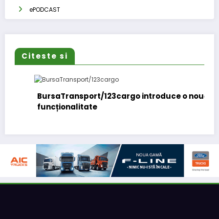
ePODCAST
Citeste si
rsaTransport/123cargo introduce o nouă
Daimle
ncționalitate
131.00