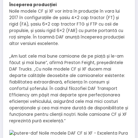
Începerea producției
Noile modele CF și XF vor intra în producție în vara lui
2017 în configurațiile de șasiu 4×2 cap tractor (FT) și
rigid (FA), șasiu 6×2 cap tractor FTG și FTP cu osii de
propulsie, și șasiu rigid 6×2 (FAR) cu punte portantă cu
roți simple. În toamnă DAF anunță începerea producției
altor versiuni excelente.
„Am luat cele mai bune camioane de pe piață și le-am
făcut și mai bune”, afirmă Preston Feight, președintele
DAF Trucks. „Cu noile modele CF și XF ducem mai
departe calitățile deosebite ale camioanelor existente:
fiabilitatea extraordinară, eficiența în consum și
confortul șoferului. În cadrul filozofiei DAF Transport
Efficiency am pășit mai departe spre perfecționarea
eficienței vehiculului, asigurând cele mai mici costuri
operaționale și cea mai mare durată de disponibilitate și
funcționare pentru clienții noștri. Noile camioane CF și XF
reprezintă pură excelență.”