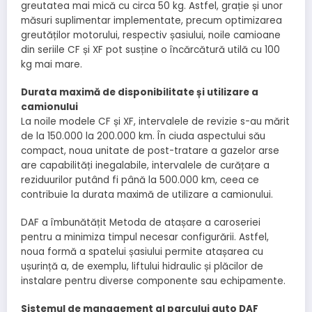
greutatea mai mică cu circa 50 kg. Astfel, grație și unor
măsuri suplimentar implementate, precum optimizarea
greutăților motorului, respectiv șasiului, noile camioane
din seriile CF și XF pot susține o încărcătură utilă cu 100
kg mai mare.
Durata maximă de disponibilitate și utilizare a
camionului
La noile modele CF și XF, intervalele de revizie s-au mărit
de la 150.000 la 200.000 km. În ciuda aspectului său
compact, noua unitate de post-tratare a gazelor arse
are capabilități inegalabile, intervalele de curățare a
reziduurilor putând fi până la 500.000 km, ceea ce
contribuie la durata maximă de utilizare a camionului.
DAF a îmbunătățit Metoda de atașare a caroseriei
pentru a minimiza timpul necesar configurării. Astfel,
noua formă a spatelui șasiului permite atașarea cu
ușurință a, de exemplu, liftului hidraulic și plăcilor de
instalare pentru diverse componente sau echipamente.
Sistemul de management al parcului auto DAF