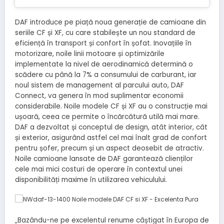
DAF introduce pe piață noua generație de camioane din
seriile CF și XF, cu care stabilește un nou standard de
eficiență în transport și confort în șofat. Inovațiile în
motorizare, noile linii motoare și optimizările
implementate la nivel de aerodinamică determină o
scădere cu până la 7% a consumului de carburant, iar
noul sistem de management al parcului auto, DAF
Connect, va genera în mod suplimentar economii
considerabile. Noile modele CF și XF au o construcție mai
ușoară, ceea ce permite o încărcătură utilă mai mare.
DAF a dezvoltat și conceptul de design, atât interior, cât
și exterior, asigurând astfel cel mai înalt grad de confort
pentru șofer, precum și un aspect deosebit de atractiv.
Noile camioane lansate de DAF garantează clienților
cele mai mici costuri de operare în contextul unei
disponibilități maxime în utilizarea vehiculului.
„Bazându-ne pe excelentul renume câștigat în Europa de