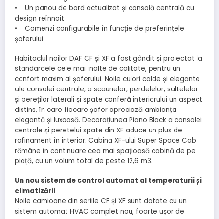
• Un panou de bord actualizat și consolă centrală cu
design reînnoit
• Comenzi configurabile în funcție de preferințele
șoferului
Habitaclul noilor DAF CF și XF a fost gândit și proiectat la
standardele cele mai înalte de calitate, pentru un
confort maxim al șoferului. Noile culori calde și elegante
ale consolei centrale, a scaunelor, perdelelor, saltelelor
și pereților laterali și spate conferă interiorului un aspect
distins, în care fiecare șofer apreciază ambianța
elegantă și luxoasă. Decorațiunea Piano Black a consolei
centrale și peretelui spate din XF aduce un plus de
rafinament în interior. Cabina XF-ului Super Space Cab
rămâne în continuare cea mai spațioasă cabină de pe
piață, cu un volum total de peste 12,6 m3.
Un nou sistem de control automat al temperaturii și
climatizării
Noile camioane din seriile CF și XF sunt dotate cu un
sistem automat HVAC complet nou, foarte ușor de