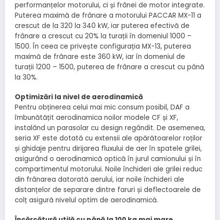
performanțelor motorului, ci și frânei de motor integrate.
Puterea maximă de frânare a motorului PACCAR MX-11 a
crescut de la 320 la 340 kW, iar puterea efectivă de
frânare a crescut cu 20% la turații în domeniul 1000 –
1500. În ceea ce privește configurația MX-13, puterea
maximă de frânare este 360 kW, iar în domeniul de
turații 1200 – 1500, puterea de frânare a crescut cu până
la 30%.
Optimizări la nivel de aerodinamică
Pentru obținerea celui mai mic consum posibil, DAF a
îmbunătățit aerodinamica noilor modele CF și XF,
instalând un parasolar cu design regândit. De asemenea,
seria XF este dotată cu extensii ale apărătoarelor roților
și ghidaje pentru dirijarea fluxului de aer în spatele grilei,
asigurând o aerodinamică optică în jurul camionului și în
compartimentul motorului. Noile închideri ale grilei reduc
din frânarea datorată aerului, iar noile închideri ale
distanțelor de separare dintre faruri și deflectoarele de
colț asigură nivelul optim de aerodinamică.
Încărcătură utilă cu până la 100 kg mai mare