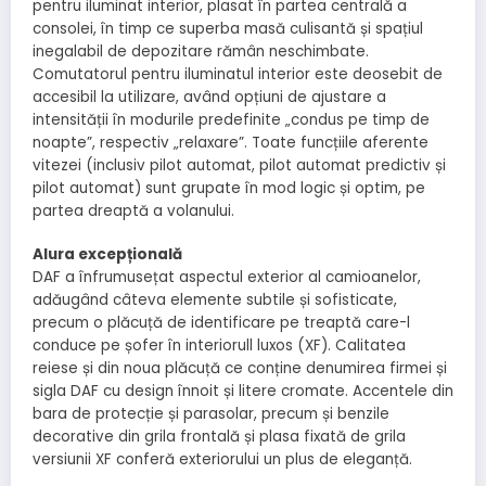
pentru iluminat interior, plasat în partea centrală a
consolei, în timp ce superba masă culisantă și spațiul
inegalabil de depozitare rămân neschimbate.
Comutatorul pentru iluminatul interior este deosebit de
accesibil la utilizare, având opțiuni de ajustare a
intensității în modurile predefinite „condus pe timp de
noapte”, respectiv „relaxare”. Toate funcțiile aferente
vitezei (inclusiv pilot automat, pilot automat predictiv și
pilot automat) sunt grupate în mod logic și optim, pe
partea dreaptă a volanului.
Alura excepțională
DAF a înfrumusețat aspectul exterior al camioanelor,
adăugând câteva elemente subtile și sofisticate,
precum o plăcuță de identificare pe treaptă care-l
conduce pe șofer în interiorull luxos (XF). Calitatea
reiese și din noua plăcuță ce conține denumirea firmei și
sigla DAF cu design înnoit și litere cromate. Accentele din
bara de protecție și parasolar, precum și benzile
decorative din grila frontală și plasa fixată de grila
versiunii XF conferă exteriorului un plus de eleganță.