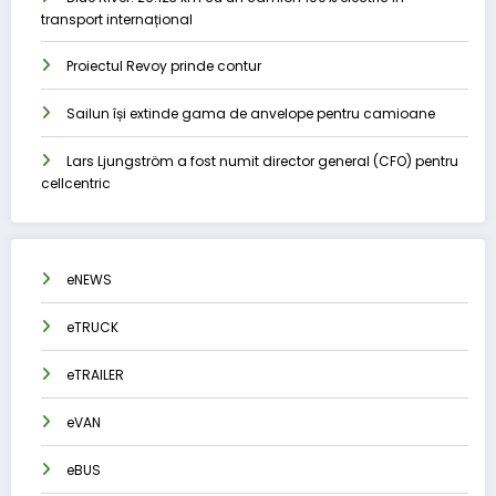
transport internațional
Proiectul Revoy prinde contur
Sailun își extinde gama de anvelope pentru camioane
Lars Ljungström a fost numit director general (CFO) pentru
cellcentric
eNEWS
eTRUCK
eTRAILER
eVAN
eBUS