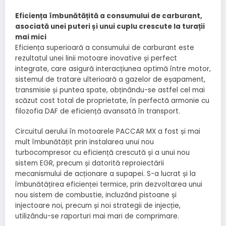
Eficiența îmbunătățită a consumului de carburant,
asociată unei puteri și unui cuplu crescute la turații
mai mici
Eficiența superioară a consumului de carburant este
rezultatul unei linii motoare inovative și perfect
integrate, care asigură interacțiunea optimă între motor,
sistemul de tratare ulterioară a gazelor de eșapament,
transmisie și puntea spate, obținându-se astfel cel mai
scăzut cost total de proprietate, în perfectă armonie cu
filozofia DAF de eficiență avansată în transport.
Circuitul aerului în motoarele PACCAR MX a fost și mai
mult îmbunătățit prin instalarea unui nou
turbocompresor cu eficiență crescută și a unui nou
sistem EGR, precum și datorită reproiectării
mecanismului de acționare a supapei. S-a lucrat și la
îmbunătățirea eficienței termice, prin dezvoltarea unui
nou sistem de combustie, incluzând pistoane și
injectoare noi, precum și noi strategii de injecție,
utilizându-se raporturi mai mari de comprimare.