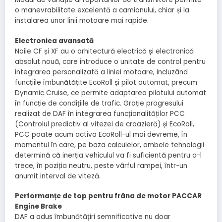
o manevrabilitate excelentă a camionului, chiar și la
instalarea unor linii motoare mai rapide.
Electronica avansată
Noile CF și XF au o arhitectură electrică și electronică
absolut nouă, care introduce o unitate de control pentru
integrarea personalizată a liniei motoare, incluzând
funcțiile îmbunătățite EcoRoll și pilot automat, precum
Dynamic Cruise, ce permite adaptarea pilotului automat
în funcție de condițiile de trafic. Grație progresului
realizat de DAF în integrarea funcționalităților PCC
(Controlul predictiv al vitezei de croazieră) și EcoRoll,
PCC poate acum activa EcoRoll-ul mai devreme, în
momentul în care, pe baza calculelor, ambele tehnologii
determină că inerția vehiculul va fi suficientă pentru a-l
trece, în poziția neutru, peste vârful rampei, într-un
anumit interval de viteză.
Performanțe de top pentru frâna de motor PACCAR
Engine Brake
DAF a adus îmbunătățiri semnificative nu doar