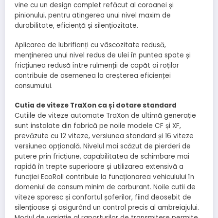
vine cu un design complet refăcut al coroanei și
pinionului, pentru atingerea unui nivel maxim de
durabilitate, eficiență și silențiozitate.
Aplicarea de lubrifianți cu vâscozitate redusă,
menținerea unui nivel redus de ulei în puntea spate și
fricțiunea redusă între rulmenții de capăt ai roților
contribuie de asemenea la creșterea eficienței
consumului.
Cutia de viteze TraXon ca și dotare standard
Cutiile de viteze automate TraXon de ultimă generație
sunt instalate din fabrică pe noile modele CF și XF,
prevăzute cu 12 viteze, versiunea standard și 16 viteze
versiunea opțională. Nivelul mai scăzut de pierderi de
putere prin fricțiune, capabilitatea de schimbare mai
rapidă în trepte superioare și utilizarea extensivă a
funcției EcoRoll contribuie la funcționarea vehiculului în
domeniul de consum minim de carburant. Noile cutii de
viteze sporesc și confortul șoferilor, fiind deosebit de
silențioase și asigurând un control precis al ambreiajului.
Modul de variație al raporturilor de transmitere permite