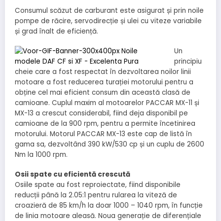
Consumul scăzut de carburant este asigurat și prin noile
pompe de răcire, servodirecție și ulei cu viteze variabile
și grad înalt de eficiență.
Un
principiu
cheie care a fost respectat în dezvoltarea noilor linii
motoare a fost reducerea turației motorului pentru a
obține cel mai eficient consum din această clasă de
camioane. Cuplul maxim al motoarelor PACCAR MX-11 și
MX-13 a crescut considerabil, fiind deja disponibil pe
camioane de la 900 rpm, pentru a permite încetinirea
motorului. Motorul PACCAR MX-13 este cap de listă în
gama sa, dezvoltând 390 kW/530 cp și un cuplu de 2600
Nm la 1000 rpm.
Osii spate cu eficientă crescută
Osiile spate au fost reproiectate, fiind disponibile
reducții până la 2.05:1 pentru rularea la viteză de
croazieră de 85 km/h la doar 1000 – 1040 rpm, în funcție
de linia motoare aleasă. Noua generație de diferențiale