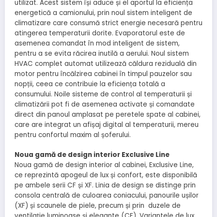
utilizat. Acest sistem își aduce și el aportul la eficiența
energetică a camionului, prin noul sistem inteligent de
climatizare care consumă strict energie necesară pentru
atingerea temperaturii dorite. Evaporatorul este de
asemenea comandat în mod inteligent de sistem,
pentru a se evita răcirea inutilă a aerului. Noul sistem
HVAC complet automat utilizează căldura reziduală din
motor pentru încălzirea cabinei în timpul pauzelor sau
nopții, ceea ce contribuie la eficiența totală a
consumului. Noile sisteme de control al temperaturii și
climatizării pot fi de asemenea activate și comandate
direct din panoul amplasat pe peretele spate al cabinei,
care are integrat un afișaj digital al temperaturii, mereu
pentru confortul maxim al șoferului.
Noua gamă de design interior Exclusive Line
Noua gamă de design interior al cabinei, Exclusive Line,
ce reprezintă apogeul de lux și confort, este disponibilă
pe ambele serii CF și XF. Linia de design se distinge prin
consola centrală de culoarea coniacului, panourile ușilor
(XF) și scaunele de piele, precum și prin duzele de
ventilație luminoase și elegante (CF). Variantele de lux