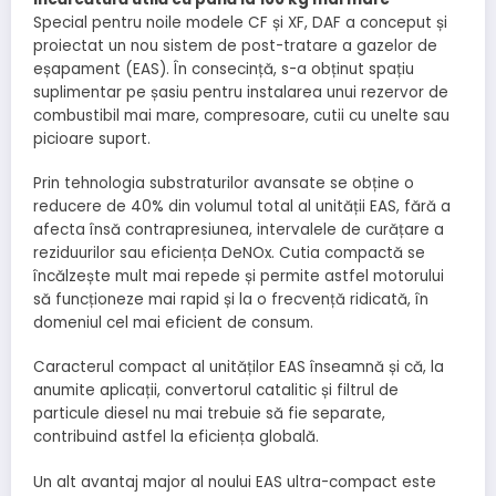
Special pentru noile modele CF și XF, DAF a conceput și
proiectat un nou sistem de post-tratare a gazelor de
eșapament (EAS). În consecință, s-a obținut spațiu
suplimentar pe șasiu pentru instalarea unui rezervor de
combustibil mai mare, compresoare, cutii cu unelte sau
picioare suport.
Prin tehnologia substraturilor avansate se obține o
reducere de 40% din volumul total al unității EAS, fără a
afecta însă contrapresiunea, intervalele de curățare a
reziduurilor sau eficiența DeNOx. Cutia compactă se
încălzește mult mai repede și permite astfel motorului
să funcționeze mai rapid și la o frecvență ridicată, în
domeniul cel mai eficient de consum.
Caracterul compact al unităților EAS înseamnă și că, la
anumite aplicații, convertorul catalitic și filtrul de
particule diesel nu mai trebuie să fie separate,
contribuind astfel la eficiența globală.
Un alt avantaj major al noului EAS ultra-compact este