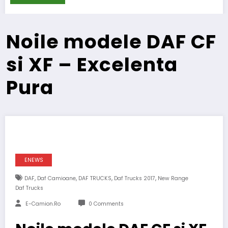
DKV Mobility achi
Noile modele DAF CF
si XF – Excelenta
Pura
ENEWS
,
,
,
,
DAF
Daf Camioane
DAF TRUCKS
Daf Trucks 2017
New Range
Daf Trucks
E-Camion.ro
0 Comments