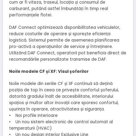
cum ar fi viteza, traseul, locația și consumul de
carburant, putând astfel îmbunătăți în timp real
performanțele flotei.
DAF Connect optimizează disponibilitatea vehiculelor,
reduce costurile de operare și sporește eficiența
logistică. Sistemul permite de asemenea planificarea
pro-activă a operațiunilor de service și întreținere.
Utilizând DAF Connect, operatorii pot beneficia direct de
recomandările personalizate transmise de DAF.
Noile modele CF și XF: Visul șoferilor
Noile modele din seriile CF și XF continuă să dețină
poziția de top în ceea ce privește confortul șoferului,
datorită gradului înalt de accesibilitate, interiorului
spațios și multor altor inovații care sporesc confortul,
ușurința în operare, atractivitatea și siguranța.
• Noi profile interioare
• Un nou sistem electronic de control automat al
temperaturii (HVAC)
• Un nou design interior Exclusive Line