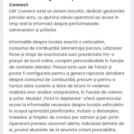
Connect
DAF Connect este un sistem inovativ, dedicat gestionării
parcului auto, cu ajutorul căruia operatorii au acces în
timp real la informații despre performanțele
camioanelor și șoferilor.
Informațiile despre locația exactă a vehiculelor,
consumul de combustibil, kilometrajul parcurs, utilizarea
flotei și timpii de inactivitate sunt prezentate într-o
planșă de bord online, complet personalizabilă în funcție
de cerințele clienților. Planșa este ușor de folosit și
poate fi configurată pentru a genera rapoarte detaliate
despre consumul de combustibil, precum și pentru a
furniza date curente și date de istoric în vederea
realizării unor analize comparative, în funcție de camion
și șofer. Modulul „Flotă în deplasare” oferă operatorului
acces la informațiile necesare despre locația vehiculelor
în scopul optimizării planificărilor, inclusiv a distanțelor,
traseelor și timpilor de condus per camion și per șofer.
Operatorii primesc automat alerte, individual definite de
ei, privind abaterile de la anumite criterii prestabilite,