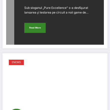
Sub sloganul „Pure Excellence" s-a desfăşurat
lansarea şi testarea pe circuit a noii game de…
Read More
ENEWS