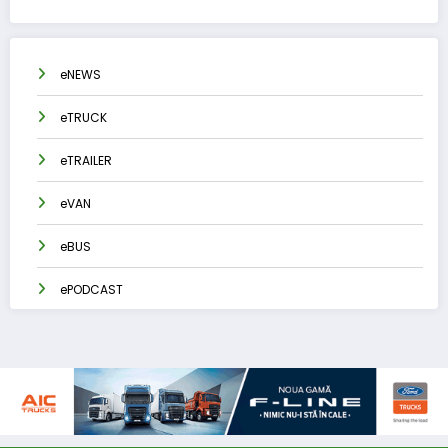
eNEWS
eTRUCK
eTRAILER
eVAN
eBUS
ePODCAST