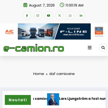
Skip
August 7, 2026
11:00:19 AM
to
content
Home
daf camioane
lope pentru camioane
Lars Ljungström a fost numit directo
Noutati