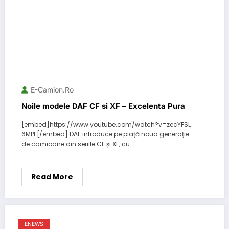
E-Camion.ro
Noile modele DAF CF si XF – Excelenta Pura
[embed]https://www.youtube.com/watch?v=zecYFSL
6MPE[/embed] DAF introduce pe piață noua generație
de camioane din seriile CF și XF, cu…
Read More
ENEWS