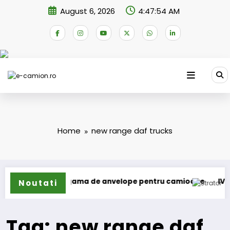
Skip
August 6, 2026
4:47:54 AM
to
content
Home
new range daf trucks
un își extinde gama de anvelope pentru camioane
IVECO S
Noutati
Tag: new range daf