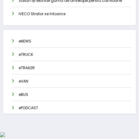
Sailun își extinde gama de anvelope pentru camioane
IVECO Strator se întoarce
eNEWS
eTRUCK
eTRAILER
eVAN
eBUS
ePODCAST