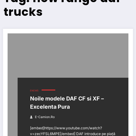
trucks
ENEWS
Noile modele DAF CF si XF –
Excelenta Pura
E-Camion.ro
[embed]https://www.youtube.com/watch?
v=zecYFSL6MPE[/embed] DAF introduce pe piață