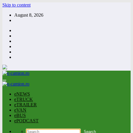
Skip to content
August 8, 2026
eNEWS
eTRUCK
eTRAILER
eVAN
eBUS
ePODCAST