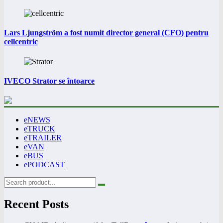
Lars Ljungström a fost numit director general (CFO) pentru
cellcentric
IVECO Strator se întoarce
eNEWS
eTRUCK
eTRAILER
eVAN
eBUS
ePODCAST
Recent Posts