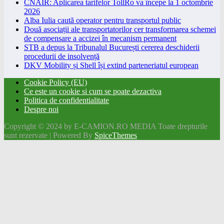
CNAIR: Aplicarea tarifelor TollRo va începe la 1 octombrie
2026
Alba Iulia caută operator pentru transportul public
Două asociații ale transportatorilor cer transformarea schemei
de compensare a accizei în mecanism permanent
STB a depus la Tribunalul București cererea deschiderii
procedurii de insolvență
DKV Mobility și Shell își extind parteneriatul european
Cookie Policy (EU)
Ce este un cookie si cum se poate dezactiva
Politica de confidentialitate
Despre noi
Copyright © 2024 by E-CAMION.RO MEDIA Toate drepturile
sunt rezervate | Powered By
SpiceThemes