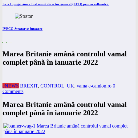
Lars Ljungström a fost numit director general (CFO) pentru cellcentric
IVECO Strator se întoarce
Marea Britanie amână controlul vamal
complet până în ianuarie 2022
eNEWS
BREXIT
,
CONTROL
,
UK
,
vama
e-camion.ro
0
Comments
Marea Britanie amână controlul vamal
complet până în ianuarie 2022