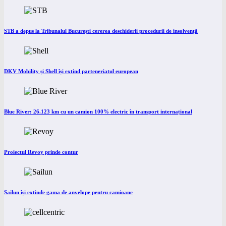
STB a depus la Tribunalul București cererea deschiderii procedurii de insolvență
DKV Mobility și Shell își extind parteneriatul european
Blue River: 26.123 km cu un camion 100% electric în transport internațional
Proiectul Revoy prinde contur
Sailun își extinde gama de anvelope pentru camioane