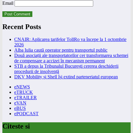
Email
Recent Posts
CNAIR: Aplicarea tarifelor TollRo va începe la 1 octombrie
2026
Alba Iulia caută operator pentru transportul public
Două asociații ale transportatorilor cer transformarea schemei
de compensare a accizei în mecanism permanent
STB a depus la Tribunalul București cererea deschiderii
procedurii de insolvență
DKV Mobility și Shell își extind parteneriatul european
eNEWS
eTRUCK
eTRAILER
eVAN
eBUS
ePODCAST
Citeste si