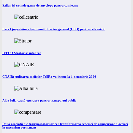
Sailun își extinde gama de anvelope pentru camioane
Lars Ljungström a fost numit director general (CFO) pentru cellcentric
IVECO Strator se întoarce
CNAIR: Aplicarea tarifelor TollRo va începe la 1 octombrie 2026
Alba Iulia caută operator pentru transportul public
Două asociații ale transportatorilor cer transformarea schemei de compensare a accizei
în mecanism permanent