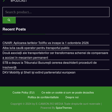
ePODCAST
Recent Posts
CNAIR: Aplicarea tarifelor TollRo va începe la 1 octombrie 2026
Alba Iulia caută operator pentru transportul public
Două asociații ale transportatorilor cer transformarea schemei de compensare
a accizei în mecanism permanent
STB a depus la Tribunalul București cererea deschiderii procedurii de
insolvență
DKV Mobility și Shell își extind parteneriatul european
Cookie Policy (EU)
Ce este un cookie si cum se poate dezactiva
Politica de confidentialitate
Despre noi
Copyright © 2024 by E-CAMION.RO MEDIA Toate drepturile sunt rezervate |
Powered By
SpiceThemes