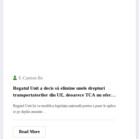
E-Camion.ro
Regatul Unit a decis să elimine unele drepturi
transportatorilor din UE, deoarece TCA nu oferă
drepturi echivalente pe bază de reciprocitate.
Regatul Unit își va modifica legislația națională pentru a pune în aplica
re pe deplin anumite…
Read More