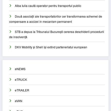
Alba Iulia caută operator pentru transportul public
Două asociații ale transportatorilor cer transformarea schemei de
compensare a accizei în mecanism permanent
STB a depus la Tribunalul București cererea deschiderii procedurii
de insolvență
DKV Mobility și Shell își extind parteneriatul european
eNEWS
eTRUCK
eTRAILER
eVAN