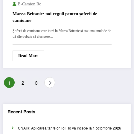
E-Camion.ro
Marea Britanie: noi reguli pentru șoferii de
camioane
Șoferii de camioane care intră în Marea Britanie și stau mai mult de do
uă zile trebuie să efectueze…
Read More
Posts
1
2
3
pagination
Recent Posts
CNAIR: Aplicarea tarifelor TollRo va începe la 1 octombrie 2026