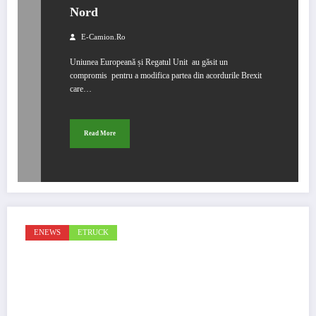
Nord
E-Camion.ro
Uniunea Europeană și Regatul Unit au găsit un
compromis pentru a modifica partea din acordurile Brexit
care…
Read More
ENEWS
ETRUCK