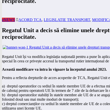
reciprocitate.
eNEWS
ACORD TCA
,
LEGISLATIE TRANSPORT
,
MODIFICA
Regatul Unit a decis să elimine unele drep
reciprocitate.
Regatul Unit își va modifica legislația națională pentru a pune în apli
special în ceea ce privește accesul la transportul rutier internațional 
Această modificare va intra în vigoare la începutul anului 2023.
Pentru a reflecta drepturile de acces acoperite de TCA, Regatul Unit el
a) dreptul operatorilor cu sediul în statele membre UE de a efectua mișc
de cabotaj pentru operatorii UE în termen de 7 zile de la debarcare în u
b) dreptul operatorilor stabiliți în statele membre ale UE de a se anga
folosind două sau mai multe moduri de transport);
c) dreptul comercianților cu sediul în statele membre ale UE de a colect
utilizarea unei licențe UE.