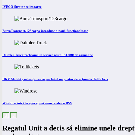
IVECO Strator se întoarce
BursaTransport/123cargo introduce o nouă funcționalitate
Daimler Truck recheamă în service peste 131.000 de camioane
DKV Mobility achiziționează pachetul majoritar de acțiuni la Tolltickets
Windrose intră în operațiuni comerciale cu DSV
Regatul Unit a decis să elimine unele drep