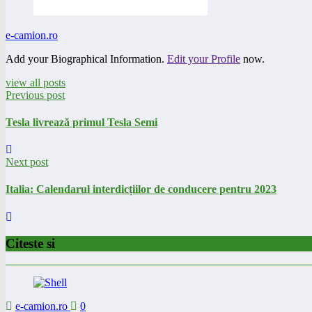
e-camion.ro
Add your Biographical Information.
Edit your Profile
now.
view all posts
Previous post
Tesla livrează primul Tesla Semi
Next post
Italia: Calendarul interdicțiilor de conducere pentru 2023
Citeste si
e-camion.ro
0