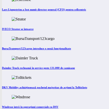
Lars Ljungström a fost numit director general (CFO) pentru cellcentric
IVECO Strator se întoarce
BursaTransport/123cargo introduce o nouă funcționalitate
Daimler Truck recheamă în service peste 131.000 de camioane
DKV Mobility achiziționează pachetul majoritar de acțiuni la Tolltickets
Windrose intră în operațiuni comerciale cu DSV