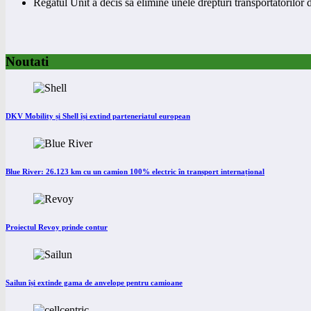
Regatul Unit a decis să elimine unele drepturi transportatorilor
Noutati
DKV Mobility și Shell își extind parteneriatul european
Blue River: 26.123 km cu un camion 100% electric în transport internațional
Proiectul Revoy prinde contur
Sailun își extinde gama de anvelope pentru camioane