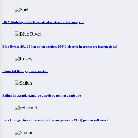
DKV Mobility și Shell își extind parteneriatul european
Blue River: 26.123 km cu un camion 100% electric în transport internațional
Proiectul Revoy prinde contur
Sailun își extinde gama de anvelope pentru camioane
Lars Ljungström a fost numit director general (CFO) pentru cellcentric