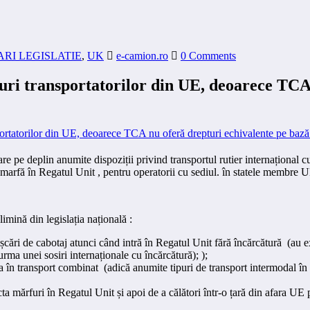
RI LEGISLATIE
,
UK
e-camion.ro
0 Comments
turi transportatorilor din UE, deoarece TCA
care pe deplin anumite dispoziții privind transportul rutier internațion
de marfă în Regatul Unit , pentru operatorii cu sediul. în statele membre 
imină din legislația națională :
ări de cabotaj atunci când intră în Regatul Unit fără încărcătură (au exi
rma unei sosiri internaționale cu încărcătură); );
ja în transport combinat (adică anumite tipuri de transport intermodal în 
a mărfuri în Regatul Unit și apoi de a călători într-o țară din afara UE p